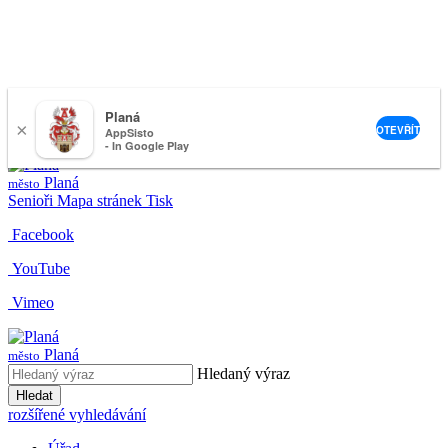
Planá
×
nemeckova@muplana.cz
OTEVŘÍT
AppSisto
- In Google Play
Planá
město
Senioři
Mapa stránek
Tisk
Facebook
YouTube
Vimeo
Planá
město
Hledaný výraz
Hledat
rozšířené vyhledávání