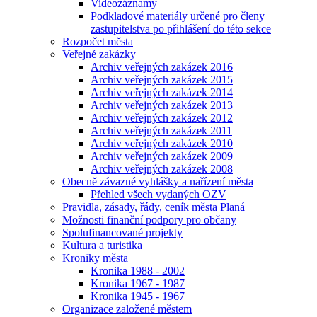
Videozáznamy
Podkladové materiály určené pro členy
zastupitelstva po přihlášení do této sekce
Rozpočet města
Veřejné zakázky
Archiv veřejných zakázek 2016
Archiv veřejných zakázek 2015
Archiv veřejných zakázek 2014
Archiv veřejných zakázek 2013
Archiv veřejných zakázek 2012
Archiv veřejných zakázek 2011
Archiv veřejných zakázek 2010
Archiv veřejných zakázek 2009
Archiv veřejných zakázek 2008
Obecně závazné vyhlášky a nařízení města
Přehled všech vydaných OZV
Pravidla, zásady, řády, ceník města Planá
Možnosti finanční podpory pro občany
Spolufinancované projekty
Kultura a turistika
Kroniky města
Kronika 1988 - 2002
Kronika 1967 - 1987
Kronika 1945 - 1967
Organizace založené městem