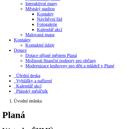
Interaktivní mapy
Městský stadion
Kontakty
Návštěvní řád
Fotogalerie
Kalendář akcí
Malovaná mapa
Kontakty
Kontaktní údaje
Dotace
Dotace přijaté městem Planá
Možnosti finanční podpory pro občany
Modernizace knihovny pro děti a mládež v Plané
Úřední deska
Vyhlášky a nařízení
Kalendář akcí
Plánský měsíčník
Úvodní stránka
Planá