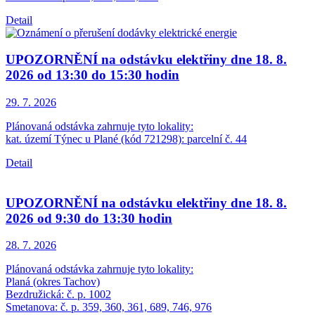
Detail
UPOZORNĚNÍ na odstávku elektřiny dne 18. 8.
2026 od 13:30 do 15:30 hodin
29. 7.
2026
Plánovaná odstávka zahrnuje tyto lokality:
kat. území Týnec u Plané (kód 721298): parcelní č. 44
Detail
UPOZORNĚNÍ na odstávku elektřiny dne 18. 8.
2026 od 9:30 do 13:30 hodin
28. 7.
2026
Plánovaná odstávka zahrnuje tyto lokality:
Planá (okres Tachov)
Bezdružická: č. p. 1002
Smetanova: č. p. 359, 360, 361, 689, 746, 976