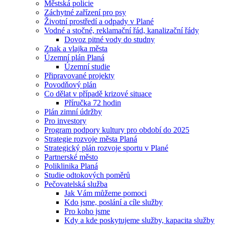
Městská policie
Záchytné zařízení pro psy
Životní prostředí a odpady v Plané
Vodné a stočné, reklamační řád, kanalizační řády
Dovoz pitné vody do studny
Znak a vlajka města
Územní plán Planá
Územní studie
Připravované projekty
Povodňový plán
Co dělat v případě krizové situace
Příručka 72 hodin
Plán zimní údržby
Pro investory
Program podpory kultury pro období do 2025
Strategie rozvoje města Planá
Strategický plán rozvoje sportu v Plané
Partnerské město
Poliklinika Planá
Studie odtokových poměrů
Pečovatelská služba
Jak Vám můžeme pomoci
Kdo jsme, poslání a cíle služby
Pro koho jsme
Kdy a kde poskytujeme služby, kapacita služby