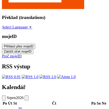
Překlad (translations)
Select Language
▼
mojeID
Proč mojeID
RSS výstup
Kalendář
Srpen
2026
Po
Út
St
Čt
Pá
So
Ne
30