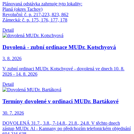
Plánovaná odstávka zahrnuje tyto lokality:
Planá (okres Tachov)
Revoluční: č. p. 217-223, 823, 862
Zámecká: č. p. 175, 176, 177, 178
Detail
Dovolená - zubní ordinace MUDr. Kotschyová
3. 8.
2026
V zubní ordinaci MUDr. Kotschyové - dovolená ve dnech 10. 8.
2026 - 14. 8. 2026
Detail
Termíny dovolené v ordinaci MUDr. Bartákové
30. 7.
2026
DOVOLENÁ 31.7., 3.8., 7-14.8., 21.8., 24.8. V těchto dnech
zástup MUDr. Al - Kannany po předchozím telefonickém objednání
604 216 638