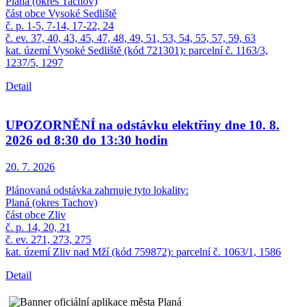
Planá (okres Tachov)
část obce Vysoké Sedliště
č. p. 1-5, 7-14, 17-22, 24
č. ev. 37, 40, 43, 45, 47, 48, 49, 51, 53, 54, 55, 57, 59, 63
kat. území Vysoké Sedliště (kód 721301): parcelní č. 1163/3,
1237/5, 1297
Detail
UPOZORNĚNÍ na odstávku elektřiny dne 10. 8.
2026 od 8:30 do 13:30 hodin
20. 7.
2026
Plánovaná odstávka zahrnuje tyto lokality:
Planá (okres Tachov)
část obce Zliv
č. p. 14, 20, 21
č. ev. 271, 273, 275
kat. území Zliv nad Mží (kód 759872): parcelní č. 1063/1, 1586
Detail