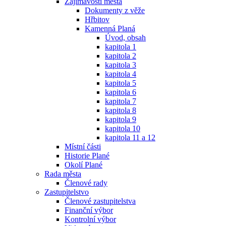
Zajímavosti města
Dokumenty z věže
Hřbitov
Kamenná Planá
Úvod, obsah
kapitola 1
kapitola 2
kapitola 3
kapitola 4
kapitola 5
kapitola 6
kapitola 7
kapitola 8
kapitola 9
kapitola 10
kapitola 11 a 12
Místní části
Historie Plané
Okolí Plané
Rada města
Členové rady
Zastupitelstvo
Členové zastupitelstva
Finanční výbor
Kontrolní výbor