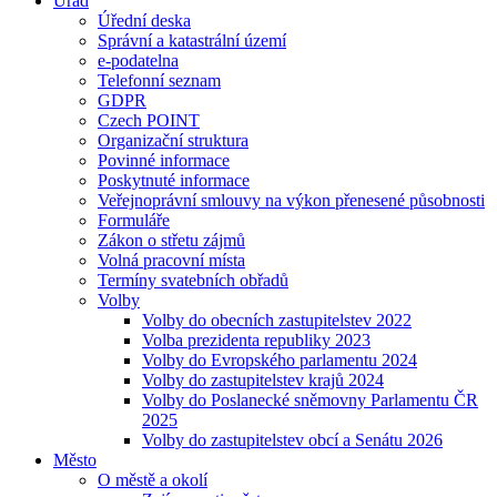
Úřad
Úřední deska
Správní a katastrální území
e-podatelna
Telefonní seznam
GDPR
Czech POINT
Organizační struktura
Povinné informace
Poskytnuté informace
Veřejnoprávní smlouvy na výkon přenesené působnosti
Formuláře
Zákon o střetu zájmů
Volná pracovní místa
Termíny svatebních obřadů
Volby
Volby do obecních zastupitelstev 2022
Volba prezidenta republiky 2023
Volby do Evropského parlamentu 2024
Volby do zastupitelstev krajů 2024
Volby do Poslanecké sněmovny Parlamentu ČR
2025
Volby do zastupitelstev obcí a Senátu 2026
Město
O městě a okolí