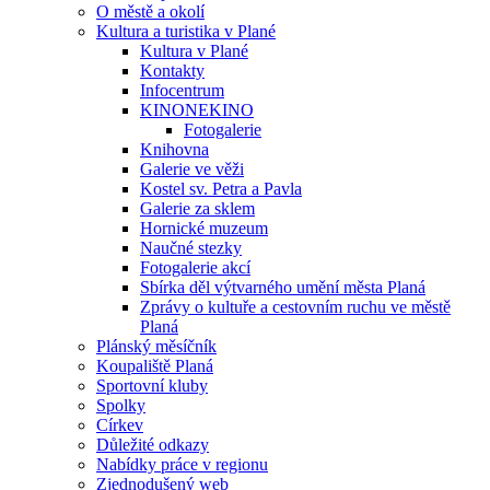
O městě a okolí
Kultura a turistika v Plané
Kultura v Plané
Kontakty
Infocentrum
KINONEKINO
Fotogalerie
Knihovna
Galerie ve věži
Kostel sv. Petra a Pavla
Galerie za sklem
Hornické muzeum
Naučné stezky
Fotogalerie akcí
Sbírka děl výtvarného umění města Planá
Zprávy o kultuře a cestovním ruchu ve městě
Planá
Plánský měsíčník
Koupaliště Planá
Sportovní kluby
Spolky
Církev
Důležité odkazy
Nabídky práce v regionu
Zjednodušený web