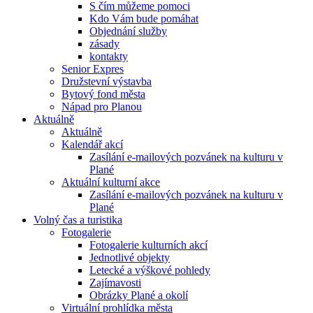
S čím můžeme pomoci
Kdo Vám bude pomáhat
Objednání služby
zásady
kontakty
Senior Expres
Družstevní výstavba
Bytový fond města
Nápad pro Planou
Aktuálně
Aktuálně
Kalendář akcí
Zasílání e-mailových pozvánek na kulturu v
Plané
Aktuální kulturní akce
Zasílání e-mailových pozvánek na kulturu v
Plané
Volný čas a turistika
Fotogalerie
Fotogalerie kulturních akcí
Jednotlivé objekty
Letecké a výškové pohledy
Zajímavosti
Obrázky Plané a okolí
Virtuální prohlídka města