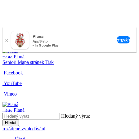
Planá
×
nemeckova@muplana.cz
OTEVŘÍT
AppSisto
- In Google Play
Planá
město
Senioři
Mapa stránek
Tisk
Facebook
YouTube
Vimeo
Planá
město
Hledaný výraz
Hledat
rozšířené vyhledávání