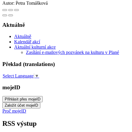
Autor:
Petra Tomášková
Aktuálně
Aktuálně
Kalendář akcí
Aktuální kulturní akce
Zasílání e-mailových pozvánek na kulturu v Plané
Překlad (translations)
Select Language
▼
mojeID
Proč mojeID
RSS výstup