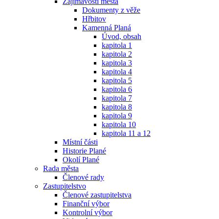
Zajímavosti města
Dokumenty z věže
Hřbitov
Kamenná Planá
Úvod, obsah
kapitola 1
kapitola 2
kapitola 3
kapitola 4
kapitola 5
kapitola 6
kapitola 7
kapitola 8
kapitola 9
kapitola 10
kapitola 11 a 12
Místní části
Historie Plané
Okolí Plané
Rada města
Členové rady
Zastupitelstvo
Členové zastupitelstva
Finanční výbor
Kontrolní výbor