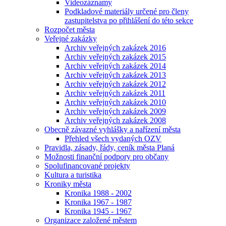
Videozáznamy
Podkladové materiály určené pro členy
zastupitelstva po přihlášení do této sekce
Rozpočet města
Veřejné zakázky
Archiv veřejných zakázek 2016
Archiv veřejných zakázek 2015
Archiv veřejných zakázek 2014
Archiv veřejných zakázek 2013
Archiv veřejných zakázek 2012
Archiv veřejných zakázek 2011
Archiv veřejných zakázek 2010
Archiv veřejných zakázek 2009
Archiv veřejných zakázek 2008
Obecně závazné vyhlášky a nařízení města
Přehled všech vydaných OZV
Pravidla, zásady, řády, ceník města Planá
Možnosti finanční podpory pro občany
Spolufinancované projekty
Kultura a turistika
Kroniky města
Kronika 1988 - 2002
Kronika 1967 - 1987
Kronika 1945 - 1967
Organizace založené městem