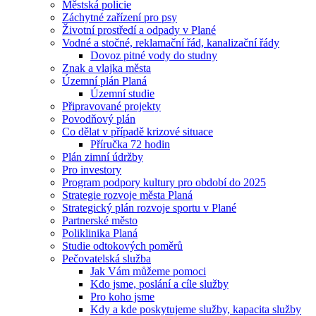
Městská policie
Záchytné zařízení pro psy
Životní prostředí a odpady v Plané
Vodné a stočné, reklamační řád, kanalizační řády
Dovoz pitné vody do studny
Znak a vlajka města
Územní plán Planá
Územní studie
Připravované projekty
Povodňový plán
Co dělat v případě krizové situace
Příručka 72 hodin
Plán zimní údržby
Pro investory
Program podpory kultury pro období do 2025
Strategie rozvoje města Planá
Strategický plán rozvoje sportu v Plané
Partnerské město
Poliklinika Planá
Studie odtokových poměrů
Pečovatelská služba
Jak Vám můžeme pomoci
Kdo jsme, poslání a cíle služby
Pro koho jsme
Kdy a kde poskytujeme služby, kapacita služby