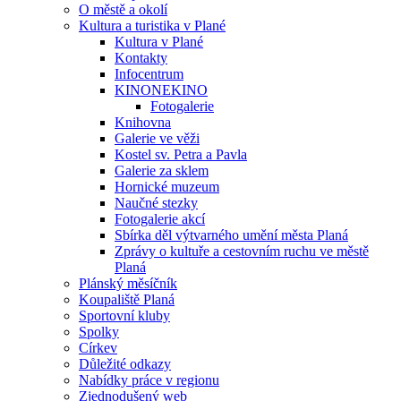
O městě a okolí
Kultura a turistika v Plané
Kultura v Plané
Kontakty
Infocentrum
KINONEKINO
Fotogalerie
Knihovna
Galerie ve věži
Kostel sv. Petra a Pavla
Galerie za sklem
Hornické muzeum
Naučné stezky
Fotogalerie akcí
Sbírka děl výtvarného umění města Planá
Zprávy o kultuře a cestovním ruchu ve městě
Planá
Plánský měsíčník
Koupaliště Planá
Sportovní kluby
Spolky
Církev
Důležité odkazy
Nabídky práce v regionu
Zjednodušený web