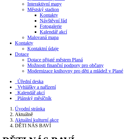
Interaktivní mapy
Městský stadion
Kontakty
Návštěvní řád
Fotogalerie
Kalendář akcí
Malovaná mapa
Kontakty
Kontaktní údaje
Dotace
Dotace přijaté městem Planá
Možnosti finanční podpory pro občany
Modernizace knihovny pro děti a mládež v Plané
Úřední deska
Vyhlášky a nařízení
Kalendář akcí
Plánský měsíčník
Úvodní stránka
Aktuálně
Aktuální kulturní akce
DĚTI NÁS BAVÍ