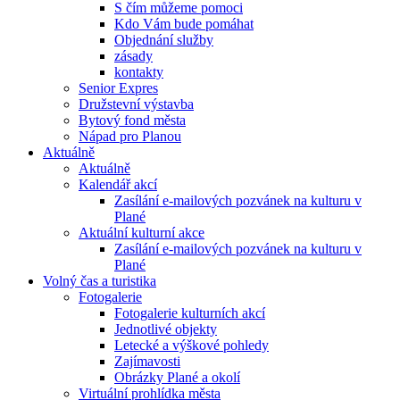
S čím můžeme pomoci
Kdo Vám bude pomáhat
Objednání služby
zásady
kontakty
Senior Expres
Družstevní výstavba
Bytový fond města
Nápad pro Planou
Aktuálně
Aktuálně
Kalendář akcí
Zasílání e-mailových pozvánek na kulturu v
Plané
Aktuální kulturní akce
Zasílání e-mailových pozvánek na kulturu v
Plané
Volný čas a turistika
Fotogalerie
Fotogalerie kulturních akcí
Jednotlivé objekty
Letecké a výškové pohledy
Zajímavosti
Obrázky Plané a okolí
Virtuální prohlídka města