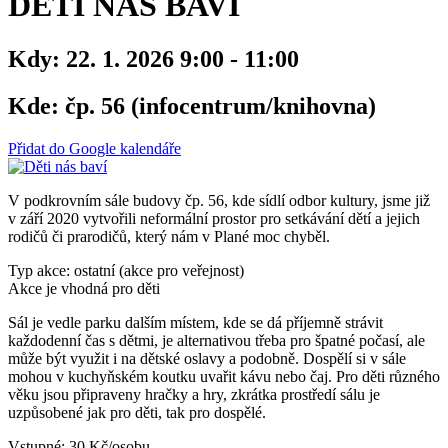
DĚTI NÁS BAVÍ
Kdy:
22. 1. 2026 9:00 - 11:00
Kde:
čp. 56 (infocentrum/knihovna)
Přidat do Google kalendáře
V podkrovním sále budovy čp. 56, kde sídlí odbor kultury, jsme již
v září 2020 vytvořili neformální prostor pro setkávání dětí a jejich
rodičů či prarodičů, který nám v Plané moc chyběl.
Typ akce: ostatní (akce pro veřejnost)
Akce je vhodná pro děti
Sál je vedle parku dalším místem, kde se dá příjemně strávit
každodenní čas s dětmi, je alternativou třeba pro špatné počasí, ale
může být využit i na dětské oslavy a podobně. Dospělí si v sále
mohou v kuchyňském koutku uvařit kávu nebo čaj. Pro děti různého
věku jsou připraveny hračky a hry, zkrátka prostředí sálu je
uzpůsobené jak pro děti, tak pro dospělé.
Vstupné: 30 Kč/osobu.