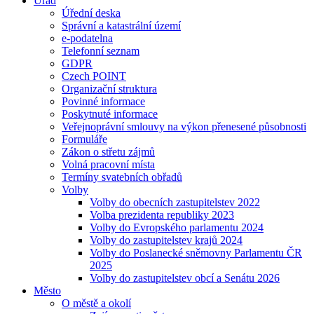
Úřad
Úřední deska
Správní a katastrální území
e-podatelna
Telefonní seznam
GDPR
Czech POINT
Organizační struktura
Povinné informace
Poskytnuté informace
Veřejnoprávní smlouvy na výkon přenesené působnosti
Formuláře
Zákon o střetu zájmů
Volná pracovní místa
Termíny svatebních obřadů
Volby
Volby do obecních zastupitelstev 2022
Volba prezidenta republiky 2023
Volby do Evropského parlamentu 2024
Volby do zastupitelstev krajů 2024
Volby do Poslanecké sněmovny Parlamentu ČR
2025
Volby do zastupitelstev obcí a Senátu 2026
Město
O městě a okolí