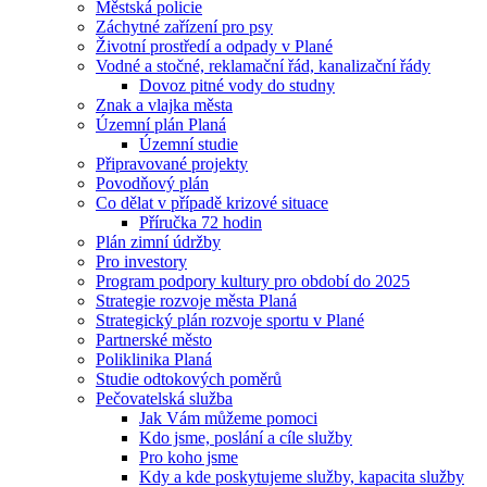
Městská policie
Záchytné zařízení pro psy
Životní prostředí a odpady v Plané
Vodné a stočné, reklamační řád, kanalizační řády
Dovoz pitné vody do studny
Znak a vlajka města
Územní plán Planá
Územní studie
Připravované projekty
Povodňový plán
Co dělat v případě krizové situace
Příručka 72 hodin
Plán zimní údržby
Pro investory
Program podpory kultury pro období do 2025
Strategie rozvoje města Planá
Strategický plán rozvoje sportu v Plané
Partnerské město
Poliklinika Planá
Studie odtokových poměrů
Pečovatelská služba
Jak Vám můžeme pomoci
Kdo jsme, poslání a cíle služby
Pro koho jsme
Kdy a kde poskytujeme služby, kapacita služby