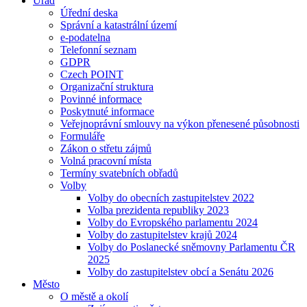
Úřad
Úřední deska
Správní a katastrální území
e-podatelna
Telefonní seznam
GDPR
Czech POINT
Organizační struktura
Povinné informace
Poskytnuté informace
Veřejnoprávní smlouvy na výkon přenesené působnosti
Formuláře
Zákon o střetu zájmů
Volná pracovní místa
Termíny svatebních obřadů
Volby
Volby do obecních zastupitelstev 2022
Volba prezidenta republiky 2023
Volby do Evropského parlamentu 2024
Volby do zastupitelstev krajů 2024
Volby do Poslanecké sněmovny Parlamentu ČR
2025
Volby do zastupitelstev obcí a Senátu 2026
Město
O městě a okolí