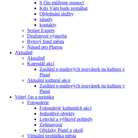
S čím můžeme pomoci
Kdo Vám bude pomáhat
Objednání služby
zásady
kontakty
Senior Expres
Družstevní výstavba
Bytový fond města
Nápad pro Planou
Aktuálně
Aktuálně
Kalendář akcí
Zasílání e-mailových pozvánek na kulturu v
Plané
Aktuální kulturní akce
Zasílání e-mailových pozvánek na kulturu v
Plané
Volný čas a turistika
Fotogalerie
Fotogalerie kulturních akcí
Jednotlivé objekty
Letecké a výškové pohledy
Zajímavosti
Obrázky Plané a okolí
Virtuální prohlídka města