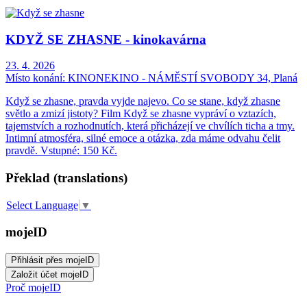
KDYŽ SE ZHASNE - kinokavárna
23. 4. 2026
Místo konání:
KINONEKINO - NÁMĚSTÍ SVOBODY 34, Planá
Když se zhasne, pravda vyjde najevo. Co se stane, když zhasne
světlo a zmizí jistoty? Film Když se zhasne vypráví o vztazích,
tajemstvích a rozhodnutích, která přicházejí ve chvílích ticha a tmy.
Intimní atmosféra, silné emoce a otázka, zda máme odvahu čelit
pravdě. Vstupné: 150 Kč.
Překlad (translations)
Select Language
▼
mojeID
Proč mojeID