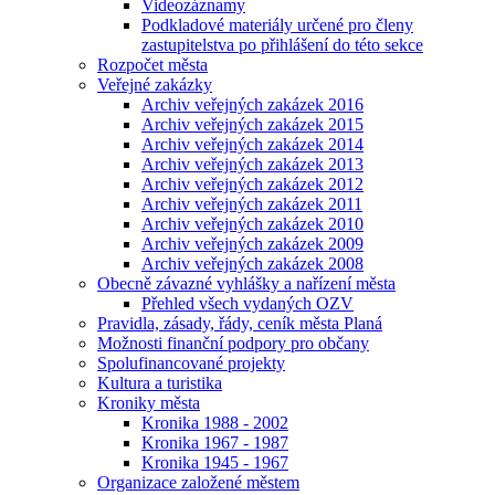
Videozáznamy
Podkladové materiály určené pro členy
zastupitelstva po přihlášení do této sekce
Rozpočet města
Veřejné zakázky
Archiv veřejných zakázek 2016
Archiv veřejných zakázek 2015
Archiv veřejných zakázek 2014
Archiv veřejných zakázek 2013
Archiv veřejných zakázek 2012
Archiv veřejných zakázek 2011
Archiv veřejných zakázek 2010
Archiv veřejných zakázek 2009
Archiv veřejných zakázek 2008
Obecně závazné vyhlášky a nařízení města
Přehled všech vydaných OZV
Pravidla, zásady, řády, ceník města Planá
Možnosti finanční podpory pro občany
Spolufinancované projekty
Kultura a turistika
Kroniky města
Kronika 1988 - 2002
Kronika 1967 - 1987
Kronika 1945 - 1967
Organizace založené městem