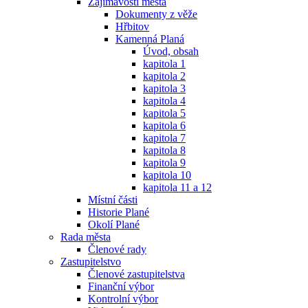
Zajímavosti města
Dokumenty z věže
Hřbitov
Kamenná Planá
Úvod, obsah
kapitola 1
kapitola 2
kapitola 3
kapitola 4
kapitola 5
kapitola 6
kapitola 7
kapitola 8
kapitola 9
kapitola 10
kapitola 11 a 12
Místní části
Historie Plané
Okolí Plané
Rada města
Členové rady
Zastupitelstvo
Členové zastupitelstva
Finanční výbor
Kontrolní výbor