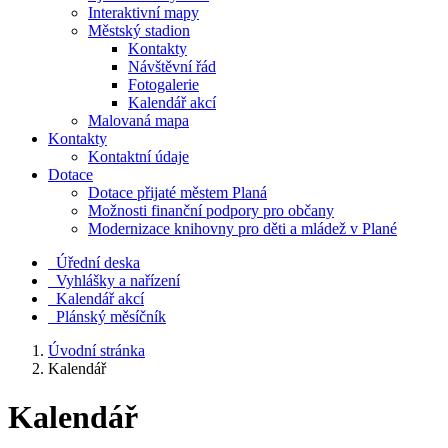
Interaktivní mapy
Městský stadion
Kontakty
Návštěvní řád
Fotogalerie
Kalendář akcí
Malovaná mapa
Kontakty
Kontaktní údaje
Dotace
Dotace přijaté městem Planá
Možnosti finanční podpory pro občany
Modernizace knihovny pro děti a mládež v Plané
Úřední deska
Vyhlášky a nařízení
Kalendář akcí
Plánský měsíčník
Úvodní stránka
Kalendář
Kalendář