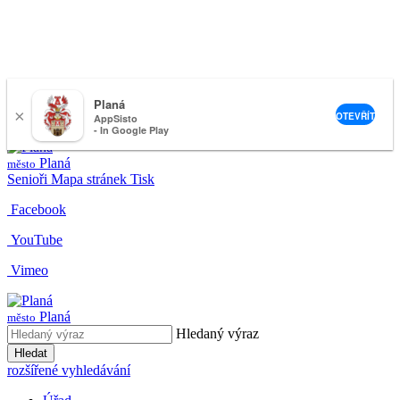
Planá
×
nemeckova@muplana.cz
OTEVŘÍT
AppSisto
- In Google Play
Planá
město
Senioři
Mapa stránek
Tisk
Facebook
YouTube
Vimeo
Planá
město
Hledaný výraz
Hledat
rozšířené vyhledávání