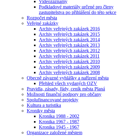
Videozáznamy
Podkladové materiály určené pro členy
zastupitelstva po přihlášení do této sekce
Rozpočet města
Veřejné zakázky
Archiv veřejných zakázek 2016
Archiv veřejných zakázek 2015
Archiv veřejných zakázek 2014
Archiv veřejných zakázek 2013
Archiv veřejných zakázek 2012
Archiv veřejných zakázek 2011
Archiv veřejných zakázek 2010
Archiv veřejných zakázek 2009
Archiv veřejných zakázek 2008
Obecně závazné vyhlášky a nařízení města
Přehled všech vydaných OZV
Pravidla, zásady, řády, ceník města Planá
Možnosti finanční podpory pro občany
Spolufinancované projekty
Kultura a turistika
Kroniky města
Kronika 1988 - 2002
Kronika 1967 - 1987
Kronika 1945 - 1967
Organizace založené městem