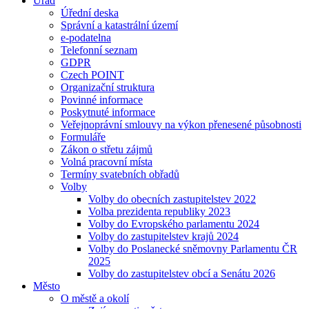
Úřad
Úřední deska
Správní a katastrální území
e-podatelna
Telefonní seznam
GDPR
Czech POINT
Organizační struktura
Povinné informace
Poskytnuté informace
Veřejnoprávní smlouvy na výkon přenesené působnosti
Formuláře
Zákon o střetu zájmů
Volná pracovní místa
Termíny svatebních obřadů
Volby
Volby do obecních zastupitelstev 2022
Volba prezidenta republiky 2023
Volby do Evropského parlamentu 2024
Volby do zastupitelstev krajů 2024
Volby do Poslanecké sněmovny Parlamentu ČR
2025
Volby do zastupitelstev obcí a Senátu 2026
Město
O městě a okolí