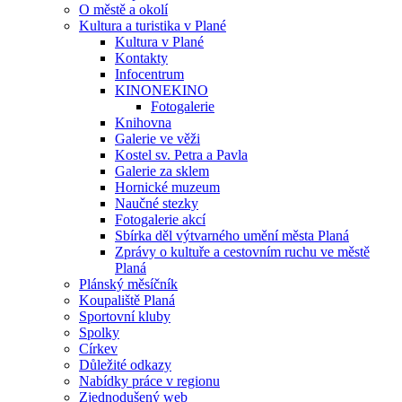
O městě a okolí
Kultura a turistika v Plané
Kultura v Plané
Kontakty
Infocentrum
KINONEKINO
Fotogalerie
Knihovna
Galerie ve věži
Kostel sv. Petra a Pavla
Galerie za sklem
Hornické muzeum
Naučné stezky
Fotogalerie akcí
Sbírka děl výtvarného umění města Planá
Zprávy o kultuře a cestovním ruchu ve městě
Planá
Plánský měsíčník
Koupaliště Planá
Sportovní kluby
Spolky
Církev
Důležité odkazy
Nabídky práce v regionu
Zjednodušený web