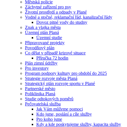
Městská policie
Záchytné zařízení pro psy
Životní prostředí a odpady v Plané
Vodné a stočné, reklamační řád, kanalizační řády
Dovoz pitné vody do studny
Znak a vlajka města
Územní plán Planá
Územní studie
Připravované projekty
Povodňový plán
Co dělat v případě krizové situace
Příručka 72 hodin
Plán zimní údržby
Pro investory
Program podpory kultury pro období do 2025
Strategie rozvoje města Planá
Strategický plán rozvoje sportu v Plané
Partnerské město
Poliklinika Planá
Studie odtokových poměrů
Pečovatelská služba
Jak Vám můžeme pomoci
Kdo jsme, poslání a cíle služby
Pro koho jsme
Kdy a kde poskytujeme služby, kapacita služby