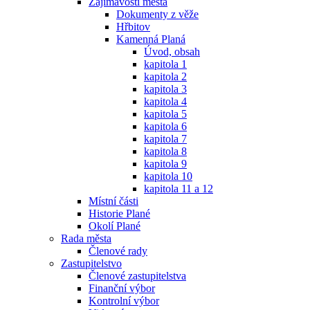
Zajímavosti města
Dokumenty z věže
Hřbitov
Kamenná Planá
Úvod, obsah
kapitola 1
kapitola 2
kapitola 3
kapitola 4
kapitola 5
kapitola 6
kapitola 7
kapitola 8
kapitola 9
kapitola 10
kapitola 11 a 12
Místní části
Historie Plané
Okolí Plané
Rada města
Členové rady
Zastupitelstvo
Členové zastupitelstva
Finanční výbor
Kontrolní výbor