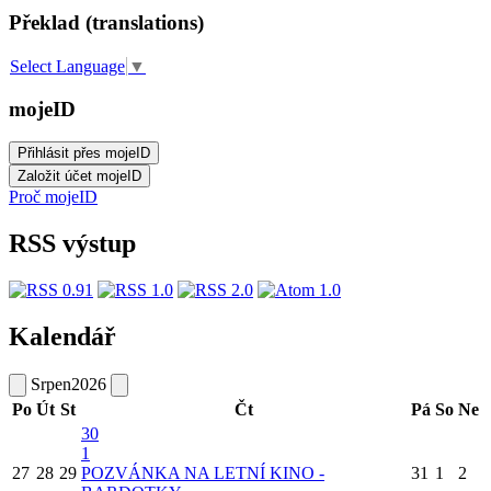
Překlad (translations)
Select Language
▼
mojeID
Proč mojeID
RSS výstup
Kalendář
Srpen
2026
Po
Út
St
Čt
Pá
So
Ne
30
1
27
28
29
POZVÁNKA NA LETNÍ KINO -
31
1
2