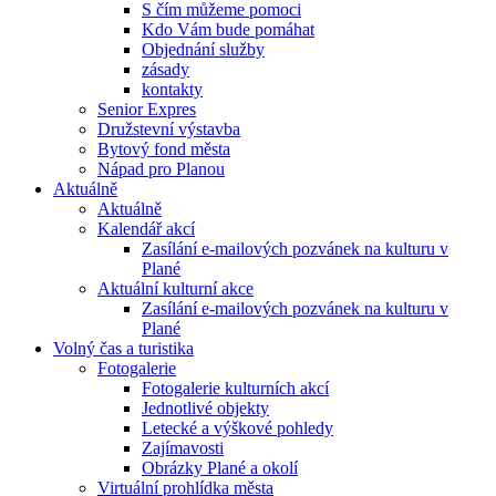
S čím můžeme pomoci
Kdo Vám bude pomáhat
Objednání služby
zásady
kontakty
Senior Expres
Družstevní výstavba
Bytový fond města
Nápad pro Planou
Aktuálně
Aktuálně
Kalendář akcí
Zasílání e-mailových pozvánek na kulturu v
Plané
Aktuální kulturní akce
Zasílání e-mailových pozvánek na kulturu v
Plané
Volný čas a turistika
Fotogalerie
Fotogalerie kulturních akcí
Jednotlivé objekty
Letecké a výškové pohledy
Zajímavosti
Obrázky Plané a okolí
Virtuální prohlídka města