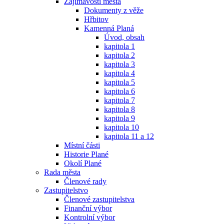
Zajímavosti města
Dokumenty z věže
Hřbitov
Kamenná Planá
Úvod, obsah
kapitola 1
kapitola 2
kapitola 3
kapitola 4
kapitola 5
kapitola 6
kapitola 7
kapitola 8
kapitola 9
kapitola 10
kapitola 11 a 12
Místní části
Historie Plané
Okolí Plané
Rada města
Členové rady
Zastupitelstvo
Členové zastupitelstva
Finanční výbor
Kontrolní výbor