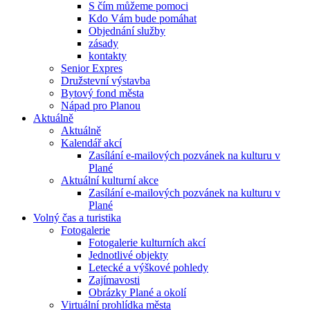
S čím můžeme pomoci
Kdo Vám bude pomáhat
Objednání služby
zásady
kontakty
Senior Expres
Družstevní výstavba
Bytový fond města
Nápad pro Planou
Aktuálně
Aktuálně
Kalendář akcí
Zasílání e-mailových pozvánek na kulturu v
Plané
Aktuální kulturní akce
Zasílání e-mailových pozvánek na kulturu v
Plané
Volný čas a turistika
Fotogalerie
Fotogalerie kulturních akcí
Jednotlivé objekty
Letecké a výškové pohledy
Zajímavosti
Obrázky Plané a okolí
Virtuální prohlídka města