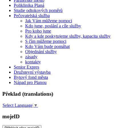
Partnerské město
Poliklinika Planá
Studie odtokových poměrů
Pečovatelská služba
Jak Vám můžeme pomoci
Kdo jsme, poslání a cíle služby
Pro koho jsme
Kdy a kde poskytujeme služby, kapacita služby
S čím můžeme pomoci
Kdo Vám bude pomáhat
Objednání služby
zásady
kontakty
Senior Expres
Družstevní výstavba
Bytový fond města
Nápad pro Planou
Překlad (translations)
Select Language
▼
mojeID