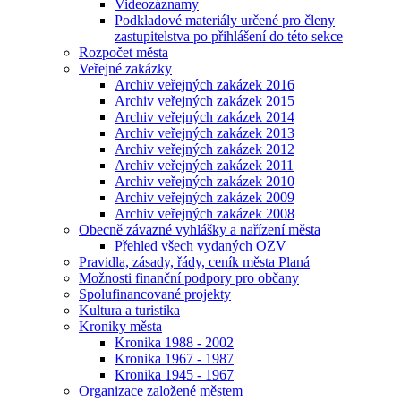
Videozáznamy
Podkladové materiály určené pro členy
zastupitelstva po přihlášení do této sekce
Rozpočet města
Veřejné zakázky
Archiv veřejných zakázek 2016
Archiv veřejných zakázek 2015
Archiv veřejných zakázek 2014
Archiv veřejných zakázek 2013
Archiv veřejných zakázek 2012
Archiv veřejných zakázek 2011
Archiv veřejných zakázek 2010
Archiv veřejných zakázek 2009
Archiv veřejných zakázek 2008
Obecně závazné vyhlášky a nařízení města
Přehled všech vydaných OZV
Pravidla, zásady, řády, ceník města Planá
Možnosti finanční podpory pro občany
Spolufinancované projekty
Kultura a turistika
Kroniky města
Kronika 1988 - 2002
Kronika 1967 - 1987
Kronika 1945 - 1967
Organizace založené městem