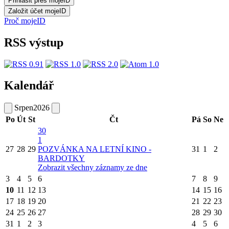
Proč mojeID
RSS výstup
Kalendář
Srpen
2026
Po
Út
St
Čt
Pá
So
Ne
30
1
27
28
29
POZVÁNKA NA LETNÍ KINO -
31
1
2
BARDOTKY
Zobrazit všechny záznamy ze dne
3
4
5
6
7
8
9
10
11
12
13
14
15
16
17
18
19
20
21
22
23
24
25
26
27
28
29
30
31
1
2
3
4
5
6