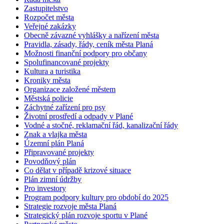
Zastupitelstvo
Rozpočet města
Veřejné zakázky
Obecně závazné vyhlášky a nařízení města
Pravidla, zásady, řády, ceník města Planá
Možnosti finanční podpory pro občany
Spolufinancované projekty
Kultura a turistika
Kroniky města
Organizace založené městem
Městská policie
Záchytné zařízení pro psy
Životní prostředí a odpady v Plané
Vodné a stočné, reklamační řád, kanalizační řády
Znak a vlajka města
Územní plán Planá
Připravované projekty
Povodňový plán
Co dělat v případě krizové situace
Plán zimní údržby
Pro investory
Program podpory kultury pro období do 2025
Strategie rozvoje města Planá
Strategický plán rozvoje sportu v Plané