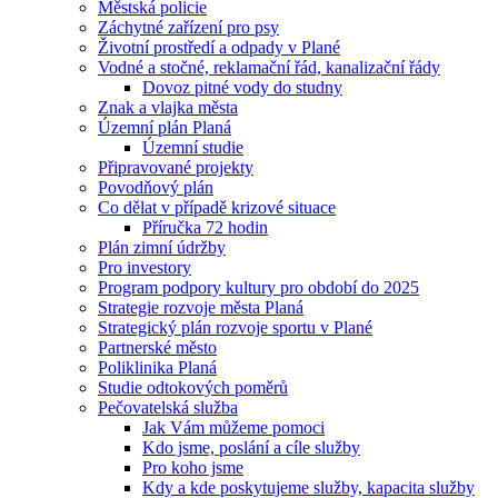
Městská policie
Záchytné zařízení pro psy
Životní prostředí a odpady v Plané
Vodné a stočné, reklamační řád, kanalizační řády
Dovoz pitné vody do studny
Znak a vlajka města
Územní plán Planá
Územní studie
Připravované projekty
Povodňový plán
Co dělat v případě krizové situace
Příručka 72 hodin
Plán zimní údržby
Pro investory
Program podpory kultury pro období do 2025
Strategie rozvoje města Planá
Strategický plán rozvoje sportu v Plané
Partnerské město
Poliklinika Planá
Studie odtokových poměrů
Pečovatelská služba
Jak Vám můžeme pomoci
Kdo jsme, poslání a cíle služby
Pro koho jsme
Kdy a kde poskytujeme služby, kapacita služby