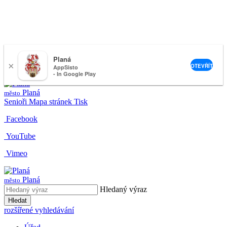
Planá
×
nemeckova@muplana.cz
OTEVŘÍT
AppSisto
- In Google Play
Planá
město
Senioři
Mapa stránek
Tisk
Facebook
YouTube
Vimeo
Planá
město
Hledaný výraz
Hledat
rozšířené vyhledávání