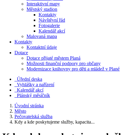
Interaktivní mapy
Městský stadion
Kontakty
Návštěvní řád
Fotogalerie
Kalendář akcí
Malovaná mapa
Kontakty
Kontaktní údaje
Dotace
Dotace přijaté městem Planá
Možnosti finanční podpory pro občany
Modernizace knihovny pro děti a mládež v Plané
Úřední deska
Vyhlášky a nařízení
Kalendář akcí
Plánský měsíčník
Úvodní stránka
Město
Pečovatelská služba
Kdy a kde poskytujeme služby, kapacita...