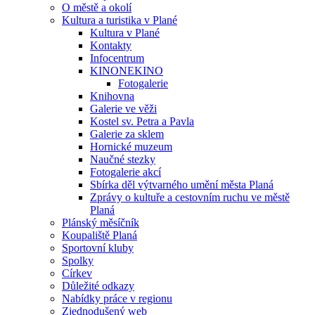
O městě a okolí
Kultura a turistika v Plané
Kultura v Plané
Kontakty
Infocentrum
KINONEKINO
Fotogalerie
Knihovna
Galerie ve věži
Kostel sv. Petra a Pavla
Galerie za sklem
Hornické muzeum
Naučné stezky
Fotogalerie akcí
Sbírka děl výtvarného umění města Planá
Zprávy o kultuře a cestovním ruchu ve městě
Planá
Plánský měsíčník
Koupaliště Planá
Sportovní kluby
Spolky
Církev
Důležité odkazy
Nabídky práce v regionu
Zjednodušený web