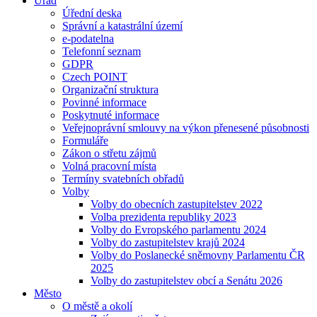
Úřad
Úřední deska
Správní a katastrální území
e-podatelna
Telefonní seznam
GDPR
Czech POINT
Organizační struktura
Povinné informace
Poskytnuté informace
Veřejnoprávní smlouvy na výkon přenesené působnosti
Formuláře
Zákon o střetu zájmů
Volná pracovní místa
Termíny svatebních obřadů
Volby
Volby do obecních zastupitelstev 2022
Volba prezidenta republiky 2023
Volby do Evropského parlamentu 2024
Volby do zastupitelstev krajů 2024
Volby do Poslanecké sněmovny Parlamentu ČR
2025
Volby do zastupitelstev obcí a Senátu 2026
Město
O městě a okolí