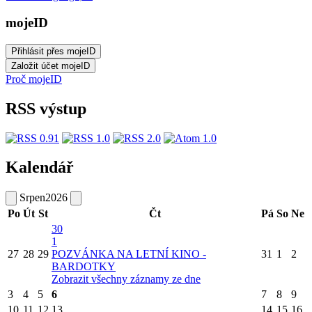
mojeID
Proč mojeID
RSS výstup
Kalendář
Srpen
2026
Po
Út
St
Čt
Pá
So
Ne
30
1
27
28
29
POZVÁNKA NA LETNÍ KINO -
31
1
2
BARDOTKY
Zobrazit všechny záznamy ze dne
3
4
5
6
7
8
9
10
11
12
13
14
15
16