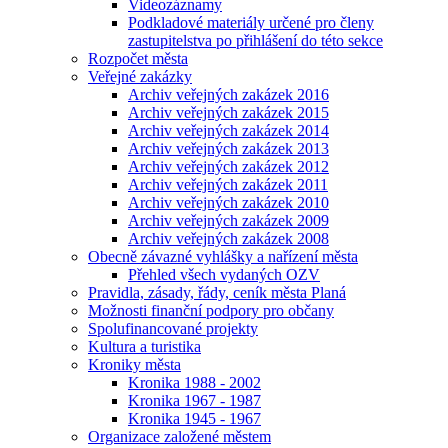
Videozáznamy
Podkladové materiály určené pro členy
zastupitelstva po přihlášení do této sekce
Rozpočet města
Veřejné zakázky
Archiv veřejných zakázek 2016
Archiv veřejných zakázek 2015
Archiv veřejných zakázek 2014
Archiv veřejných zakázek 2013
Archiv veřejných zakázek 2012
Archiv veřejných zakázek 2011
Archiv veřejných zakázek 2010
Archiv veřejných zakázek 2009
Archiv veřejných zakázek 2008
Obecně závazné vyhlášky a nařízení města
Přehled všech vydaných OZV
Pravidla, zásady, řády, ceník města Planá
Možnosti finanční podpory pro občany
Spolufinancované projekty
Kultura a turistika
Kroniky města
Kronika 1988 - 2002
Kronika 1967 - 1987
Kronika 1945 - 1967
Organizace založené městem