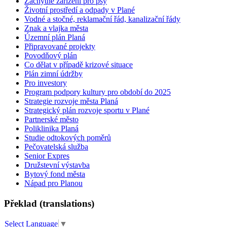
Záchytné zařízení pro psy
Životní prostředí a odpady v Plané
Vodné a stočné, reklamační řád, kanalizační řády
Znak a vlajka města
Územní plán Planá
Připravované projekty
Povodňový plán
Co dělat v případě krizové situace
Plán zimní údržby
Pro investory
Program podpory kultury pro období do 2025
Strategie rozvoje města Planá
Strategický plán rozvoje sportu v Plané
Partnerské město
Poliklinika Planá
Studie odtokových poměrů
Pečovatelská služba
Senior Expres
Družstevní výstavba
Bytový fond města
Nápad pro Planou
Překlad (translations)
Select Language
▼