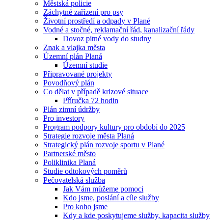
Městská policie
Záchytné zařízení pro psy
Životní prostředí a odpady v Plané
Vodné a stočné, reklamační řád, kanalizační řády
Dovoz pitné vody do studny
Znak a vlajka města
Územní plán Planá
Územní studie
Připravované projekty
Povodňový plán
Co dělat v případě krizové situace
Příručka 72 hodin
Plán zimní údržby
Pro investory
Program podpory kultury pro období do 2025
Strategie rozvoje města Planá
Strategický plán rozvoje sportu v Plané
Partnerské město
Poliklinika Planá
Studie odtokových poměrů
Pečovatelská služba
Jak Vám můžeme pomoci
Kdo jsme, poslání a cíle služby
Pro koho jsme
Kdy a kde poskytujeme služby, kapacita služby