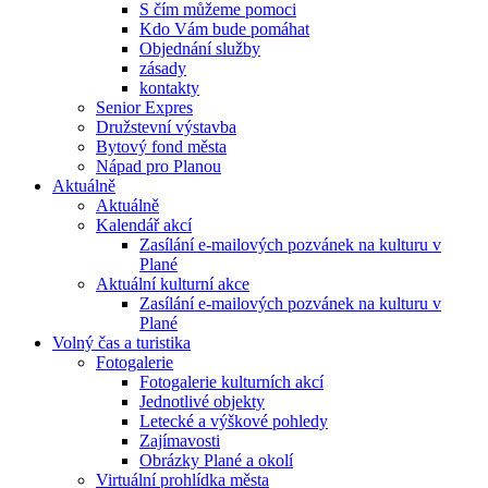
S čím můžeme pomoci
Kdo Vám bude pomáhat
Objednání služby
zásady
kontakty
Senior Expres
Družstevní výstavba
Bytový fond města
Nápad pro Planou
Aktuálně
Aktuálně
Kalendář akcí
Zasílání e-mailových pozvánek na kulturu v
Plané
Aktuální kulturní akce
Zasílání e-mailových pozvánek na kulturu v
Plané
Volný čas a turistika
Fotogalerie
Fotogalerie kulturních akcí
Jednotlivé objekty
Letecké a výškové pohledy
Zajímavosti
Obrázky Plané a okolí
Virtuální prohlídka města