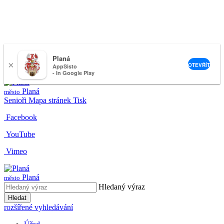
Planá
×
nemeckova@muplana.cz
OTEVŘÍT
AppSisto
- In Google Play
Planá
město
Senioři
Mapa stránek
Tisk
Facebook
YouTube
Vimeo
Planá
město
Hledaný výraz
Hledat
rozšířené vyhledávání