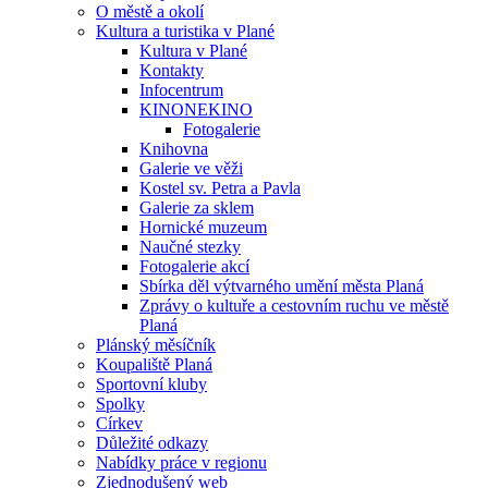
O městě a okolí
Kultura a turistika v Plané
Kultura v Plané
Kontakty
Infocentrum
KINONEKINO
Fotogalerie
Knihovna
Galerie ve věži
Kostel sv. Petra a Pavla
Galerie za sklem
Hornické muzeum
Naučné stezky
Fotogalerie akcí
Sbírka děl výtvarného umění města Planá
Zprávy o kultuře a cestovním ruchu ve městě
Planá
Plánský měsíčník
Koupaliště Planá
Sportovní kluby
Spolky
Církev
Důležité odkazy
Nabídky práce v regionu
Zjednodušený web