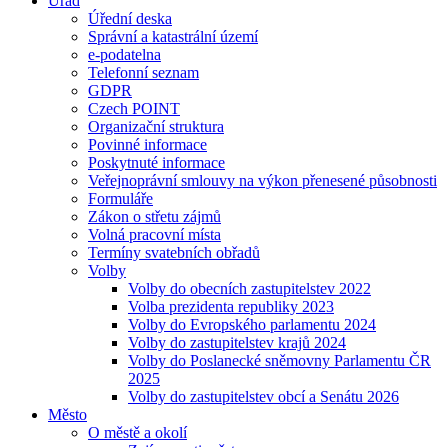
Úřad
Úřední deska
Správní a katastrální území
e-podatelna
Telefonní seznam
GDPR
Czech POINT
Organizační struktura
Povinné informace
Poskytnuté informace
Veřejnoprávní smlouvy na výkon přenesené působnosti
Formuláře
Zákon o střetu zájmů
Volná pracovní místa
Termíny svatebních obřadů
Volby
Volby do obecních zastupitelstev 2022
Volba prezidenta republiky 2023
Volby do Evropského parlamentu 2024
Volby do zastupitelstev krajů 2024
Volby do Poslanecké sněmovny Parlamentu ČR
2025
Volby do zastupitelstev obcí a Senátu 2026
Město
O městě a okolí