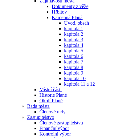
Zajímavosti města
Dokumenty z věže
Hřbitov
Kamenná Planá
Úvod, obsah
kapitola 1
kapitola 2
kapitola 3
kapitola 4
kapitola 5
kapitola 6
kapitola 7
kapitola 8
kapitola 9
kapitola 10
kapitola 11 a 12
Místní části
Historie Plané
Okolí Plané
Rada města
Členové rady
Zastupitelstvo
Členové zastupitelstva
Finanční výbor
Kontrolní výbor