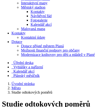
Interaktivní mapy
Městský stadion
Kontakty
Návštěvní řád
Fotogalerie
Kalendář akcí
Malovaná mapa
Kontakty
Kontaktní údaje
Dotace
Dotace přijaté městem Planá
Možnosti finanční podpory pro občany
Modernizace knihovny pro děti a mládež v Plané
Úřední deska
Vyhlášky a nařízení
Kalendář akcí
Plánský měsíčník
Úvodní stránka
Město
Studie odtokových poměrů
Studie odtokových poměrů