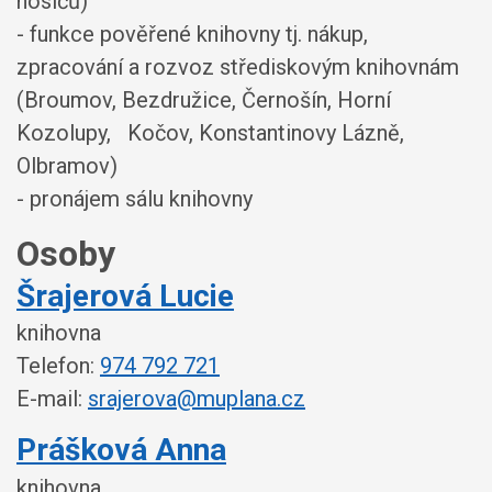
nosičů)
- funkce pověřené knihovny tj. nákup,
zpracování a rozvoz střediskovým knihovnám
(Broumov, Bezdružice, Černošín, Horní
Kozolupy, Kočov, Konstantinovy Lázně,
Olbramov)
- pronájem sálu knihovny
Osoby
Šrajerová Lucie
knihovna
Telefon:
974 792 721
E-mail:
srajerova@muplana.cz
Prášková Anna
knihovna