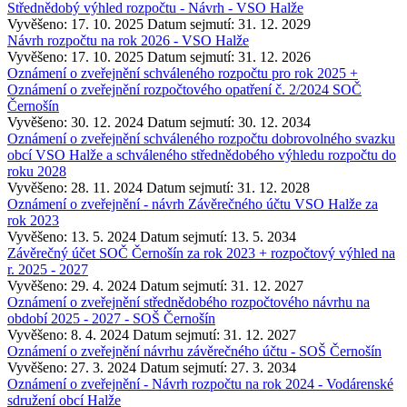
Střednědobý výhled rozpočtu - Návrh - VSO Halže
Vyvěšeno: 17. 10. 2025
Datum sejmutí: 31. 12. 2029
Návrh rozpočtu na rok 2026 - VSO Halže
Vyvěšeno: 17. 10. 2025
Datum sejmutí: 31. 12. 2026
Oznámení o zveřejnění schváleného rozpočtu pro rok 2025 +
Oznámení o zveřejnění rozpočtového opatření č. 2/2024 SOČ
Černošín
Vyvěšeno: 30. 12. 2024
Datum sejmutí: 30. 12. 2034
Oznámení o zveřejnění schváleného rozpočtu dobrovolného svazku
obcí VSO Halže a schváleného střednědobého výhledu rozpočtu do
roku 2028
Vyvěšeno: 28. 11. 2024
Datum sejmutí: 31. 12. 2028
Oznámení o zveřejnění - návrh Závěrečného účtu VSO Halže za
rok 2023
Vyvěšeno: 13. 5. 2024
Datum sejmutí: 13. 5. 2034
Závěrečný účet SOČ Černošín za rok 2023 + rozpočtový výhled na
r. 2025 - 2027
Vyvěšeno: 29. 4. 2024
Datum sejmutí: 31. 12. 2027
Oznámení o zveřejnění střednědobého rozpočtového návrhu na
období 2025 - 2027 - SOŠ Černošín
Vyvěšeno: 8. 4. 2024
Datum sejmutí: 31. 12. 2027
Oznámení o zveřejnění návrhu závěrečného účtu - SOŠ Černošín
Vyvěšeno: 27. 3. 2024
Datum sejmutí: 27. 3. 2034
Oznámení o zveřejnění - Návrh rozpočtu na rok 2024 - Vodárenské
sdružení obcí Halže