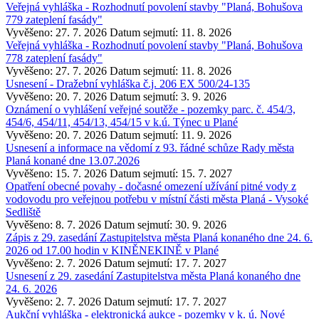
Veřejná vyhláška - Rozhodnutí povolení stavby "Planá, Bohušova
779 zateplení fasády"
Vyvěšeno: 27. 7. 2026
Datum sejmutí: 11. 8. 2026
Veřejná vyhláška - Rozhodnutí povolení stavby "Planá, Bohušova
778 zateplení fasády"
Vyvěšeno: 27. 7. 2026
Datum sejmutí: 11. 8. 2026
Usnesení - Dražební vyhláška č.j. 206 EX 500/24-135
Vyvěšeno: 20. 7. 2026
Datum sejmutí: 3. 9. 2026
Oznámení o vyhlášení veřejné soutěže - pozemky parc. č. 454/3,
454/6, 454/11, 454/13, 454/15 v k.ú. Týnec u Plané
Vyvěšeno: 20. 7. 2026
Datum sejmutí: 11. 9. 2026
Usnesení a informace na vědomí z 93. řádné schůze Rady města
Planá konané dne 13.07.2026
Vyvěšeno: 15. 7. 2026
Datum sejmutí: 15. 7. 2027
Opatření obecné povahy - dočasné omezení užívání pitné vody z
vodovodu pro veřejnou potřebu v místní části města Planá - Vysoké
Sedliště
Vyvěšeno: 8. 7. 2026
Datum sejmutí: 30. 9. 2026
Zápis z 29. zasedání Zastupitelstva města Planá konaného dne 24. 6.
2026 od 17.00 hodin v KINĚNEKINĚ v Plané
Vyvěšeno: 2. 7. 2026
Datum sejmutí: 17. 7. 2027
Usnesení z 29. zasedání Zastupitelstva města Planá konaného dne
24. 6. 2026
Vyvěšeno: 2. 7. 2026
Datum sejmutí: 17. 7. 2027
Aukční vyhláška - elektronická aukce - pozemky v k. ú. Nové