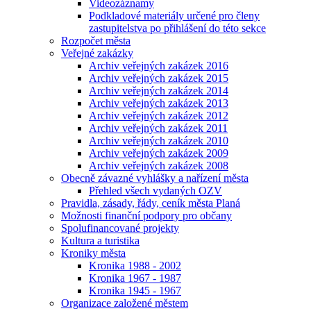
Videozáznamy
Podkladové materiály určené pro členy
zastupitelstva po přihlášení do této sekce
Rozpočet města
Veřejné zakázky
Archiv veřejných zakázek 2016
Archiv veřejných zakázek 2015
Archiv veřejných zakázek 2014
Archiv veřejných zakázek 2013
Archiv veřejných zakázek 2012
Archiv veřejných zakázek 2011
Archiv veřejných zakázek 2010
Archiv veřejných zakázek 2009
Archiv veřejných zakázek 2008
Obecně závazné vyhlášky a nařízení města
Přehled všech vydaných OZV
Pravidla, zásady, řády, ceník města Planá
Možnosti finanční podpory pro občany
Spolufinancované projekty
Kultura a turistika
Kroniky města
Kronika 1988 - 2002
Kronika 1967 - 1987
Kronika 1945 - 1967
Organizace založené městem