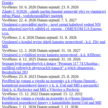
Domky
Vyvěšeno: 10. 6. 2026
Datum sejmutí: 23. 9. 2026
Záměr č. 9/2026 - záměr pachtu hmotné nemovité věci ve vlastnictví
města Planá - vodohospodářský majetek
Vyvěšeno: 22. 4. 2026
Datum sejmutí: 7. 5. 2027
Oznámení o provádění stavby - nové zemní kabelové vedení NN
pro připojení nových odběrů el. energie - OMEXOM GA Energo,
s.r.o.
Vyvěšeno: 2. 4. 2026
Datum sejmutí: 31. 8. 2026
Oznámení o konání revize údajů katastru nemovitostí - k.ú. Zliv nad
Mží
Vyvěšeno: 12. 2. 2026
Datum sejmutí: 31. 10. 2027
Oznámení o vyhlášení revize katastru nemovitostí - k.ú. Kříženec
Vyvěšeno: 4. 12. 2025
Datum sejmutí: 31. 10. 2026
Seznam bytů podpořených z dotace "Program 117 74 Ukrajina -
rozšíření veřejných ubytovacích kapacit" a jejich obsazenost -
Bezdružická 283
Vyvěšeno: 23. 8. 2023
Datum sejmutí: 25. 8. 2026
Pověření ke vstupu a vjezdu na pozemky a k výkonu činnosti -
komplexní pozemkové úpravy v k. ú. Ústí nad Mží a navazující
části k. ú. Pavlovice nad Mží a Vítovice u Pavlovic
Vyvěšeno: 15. 12. 2022
Datum sejmutí: 15. 12. 2032
Pověření ke vstupu a vjezdu na pozemky k výkonu činnosti -
komplexní pozemkové úpravy v katastrálním území Ústí nad Mží
Vyvěšeno: 2. 11. 2020
Datum sejmutí: 2. 11. 2030