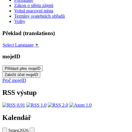
Formuláře
Zákon o střetu zájmů
Volná pracovní místa
Termíny svatebních obřadů
Volby
Překlad (translations)
Select Language
▼
mojeID
Proč mojeID
RSS výstup
Kalendář
Srpen
2026