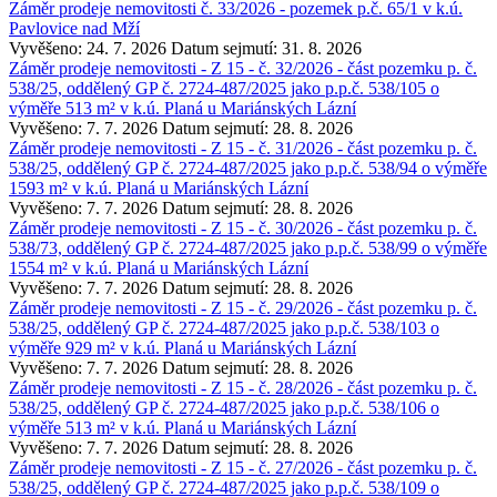
Záměr prodeje nemovitosti č. 33/2026 - pozemek p.č. 65/1 v k.ú.
Pavlovice nad Mží
Vyvěšeno: 24. 7. 2026
Datum sejmutí: 31. 8. 2026
Záměr prodeje nemovitosti - Z 15 - č. 32/2026 - část pozemku p. č.
538/25, oddělený GP č. 2724-487/2025 jako p.p.č. 538/105 o
výměře 513 m² v k.ú. Planá u Mariánských Lázní
Vyvěšeno: 7. 7. 2026
Datum sejmutí: 28. 8. 2026
Záměr prodeje nemovitosti - Z 15 - č. 31/2026 - část pozemku p. č.
538/25, oddělený GP č. 2724-487/2025 jako p.p.č. 538/94 o výměře
1593 m² v k.ú. Planá u Mariánských Lázní
Vyvěšeno: 7. 7. 2026
Datum sejmutí: 28. 8. 2026
Záměr prodeje nemovitosti - Z 15 - č. 30/2026 - část pozemku p. č.
538/73, oddělený GP č. 2724-487/2025 jako p.p.č. 538/99 o výměře
1554 m² v k.ú. Planá u Mariánských Lázní
Vyvěšeno: 7. 7. 2026
Datum sejmutí: 28. 8. 2026
Záměr prodeje nemovitosti - Z 15 - č. 29/2026 - část pozemku p. č.
538/25, oddělený GP č. 2724-487/2025 jako p.p.č. 538/103 o
výměře 929 m² v k.ú. Planá u Mariánských Lázní
Vyvěšeno: 7. 7. 2026
Datum sejmutí: 28. 8. 2026
Záměr prodeje nemovitosti - Z 15 - č. 28/2026 - část pozemku p. č.
538/25, oddělený GP č. 2724-487/2025 jako p.p.č. 538/106 o
výměře 513 m² v k.ú. Planá u Mariánských Lázní
Vyvěšeno: 7. 7. 2026
Datum sejmutí: 28. 8. 2026
Záměr prodeje nemovitosti - Z 15 - č. 27/2026 - část pozemku p. č.
538/25, oddělený GP č. 2724-487/2025 jako p.p.č. 538/109 o