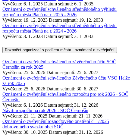
Vyvěšeno: 6. 1. 2025
Datum sejmutí: 6. 1. 2035
Oznámení o zveřejnění schváleného střednědobého výhledu
rozpočtu města Planá na r. 2025 - 2026
Vyvěšeno: 19. 12. 2023
Datum sejmutí: 19. 12. 2033
Oznámení o zveřejnění schváleného střednědobého výhledu
rozpočtu města Planá na r. 2024 - 2026
Vyvěšeno: 3. 1. 2023
Datum sejmutí: 3. 1. 2033
Rozpočet organizací s podílem města - oznámení o zveřejnění
Oznámení o zveřejnění schváleného závěrečného účtu SOČ
Černošín za rok 2025
Vyvěšeno: 25. 6. 2026
Datum sejmutí: 25. 6. 2027
Oznámení o zveřejnění schváleného Závěrečného účtu VSO Halže
za rok 2025
Vyvěšeno: 25. 6. 2026
Datum sejmutí: 30. 6. 2027
Oznámení o zveřejnění schváleného rozpočtu pro rok 2026 - SOČ
Černošín
Vyvěšeno: 6. 1. 2026
Datum sejmutí: 31. 12. 2026
Návrh rozpočtu na rok 2026 - SOČ Černošín
Vyvěšeno: 21. 11. 2025
Datum sejmutí: 21. 11. 2026
Oznámení o zveřejnění rozpočtového opatření č. 1/2025
dobrovolného svazku obcí SOČ
Vyvěšeno: 30. 10. 2025
Datum sejmutí: 31. 12. 2026