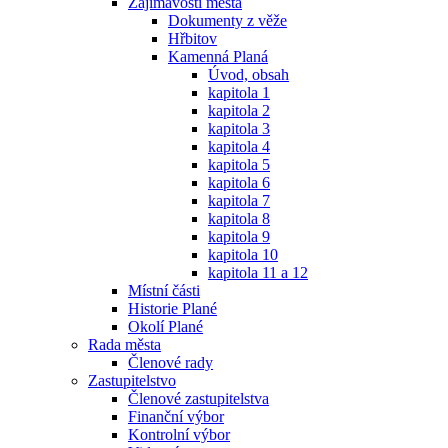
Zajímavosti města
Dokumenty z věže
Hřbitov
Kamenná Planá
Úvod, obsah
kapitola 1
kapitola 2
kapitola 3
kapitola 4
kapitola 5
kapitola 6
kapitola 7
kapitola 8
kapitola 9
kapitola 10
kapitola 11 a 12
Místní části
Historie Plané
Okolí Plané
Rada města
Členové rady
Zastupitelstvo
Členové zastupitelstva
Finanční výbor
Kontrolní výbor