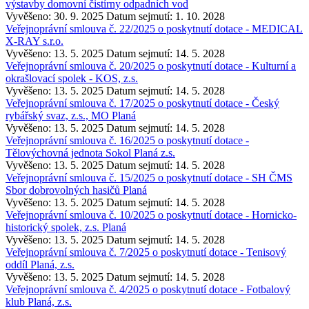
výstavby domovní čistírny odpadních vod
Vyvěšeno: 30. 9. 2025
Datum sejmutí: 1. 10. 2028
Veřejnoprávní smlouva č. 22/2025 o poskytnutí dotace - MEDICAL
X-RAY s.r.o.
Vyvěšeno: 13. 5. 2025
Datum sejmutí: 14. 5. 2028
Veřejnoprávní smlouva č. 20/2025 o poskytnutí dotace - Kulturní a
okrašlovací spolek - KOS, z.s.
Vyvěšeno: 13. 5. 2025
Datum sejmutí: 14. 5. 2028
Veřejnoprávní smlouva č. 17/2025 o poskytnutí dotace - Český
rybářský svaz, z.s., MO Planá
Vyvěšeno: 13. 5. 2025
Datum sejmutí: 14. 5. 2028
Veřejnoprávní smlouva č. 16/2025 o poskytnutí dotace -
Tělovýchovná jednota Sokol Planá z.s.
Vyvěšeno: 13. 5. 2025
Datum sejmutí: 14. 5. 2028
Veřejnoprávní smlouva č. 15/2025 o poskytnutí dotace - SH ČMS
Sbor dobrovolných hasičů Planá
Vyvěšeno: 13. 5. 2025
Datum sejmutí: 14. 5. 2028
Veřejnoprávní smlouva č. 10/2025 o poskytnutí dotace - Hornicko-
historický spolek, z.s. Planá
Vyvěšeno: 13. 5. 2025
Datum sejmutí: 14. 5. 2028
Veřejnoprávní smlouva č. 7/2025 o poskytnutí dotace - Tenisový
oddíl Planá, z.s.
Vyvěšeno: 13. 5. 2025
Datum sejmutí: 14. 5. 2028
Veřejnoprávní smlouva č. 4/2025 o poskytnutí dotace - Fotbalový
klub Planá, z.s.