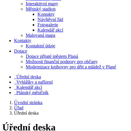
Interaktivní mapy
Městský stadion
Kontakty
Návštěvní řád
Fotogalerie
Kalendář akcí
Malovaná mapa
Kontakty
Kontaktní údaje
Dotace
Dotace přijaté městem Planá
Možnosti finanční podpory pro občany
Modernizace knihovny pro děti a mládež v Plané
Úřední deska
Vyhlášky a nařízení
Kalendář akcí
Plánský měsíčník
Úvodní stránka
Úřad
Úřední deska
Úřední deska