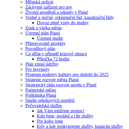
Městská policie
Záchytné zařízení pro psy
Životní prostředí a odpady v Plané
Vodné a stočné, reklamační řád, kanalizační řády
Dovoz pitné vody do studny
Znak a vlajka města
Územní plán Planá
Územní studie
Připravované projekty
Povodňový plán
Co dělat v případě krizové situace
Příručka 72 hodin
Plán zimní údržby
Pro investory
Program podpory kultury pro období do 2025
Strategie rozvoje města Planá
Strategický plán rozvoje sportu v Plané
Partnerské město
Poliklinika Planá
Studie odtokových poměrů
Pečovatelská služba
Jak Vám můžeme pomoci
Kdo jsme, poslání a cíle služby
Pro koho jsme
Kdy a kde poskytujeme služby, kapacita služby