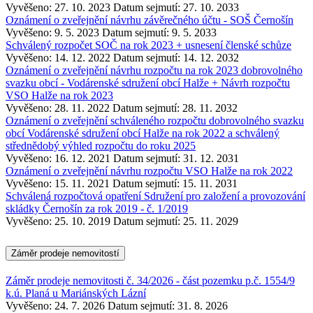
Vyvěšeno: 27. 10. 2023
Datum sejmutí: 27. 10. 2033
Oznámení o zveřejnění návrhu závěrečného účtu - SOŠ Černošín
Vyvěšeno: 9. 5. 2023
Datum sejmutí: 9. 5. 2033
Schválený rozpočet SOČ na rok 2023 + usnesení členské schůze
Vyvěšeno: 14. 12. 2022
Datum sejmutí: 14. 12. 2032
Oznámení o zveřejnění návrhu rozpočtu na rok 2023 dobrovolného
svazku obcí - Vodárenské sdružení obcí Halže + Návrh rozpočtu
VSO Halže na rok 2023
Vyvěšeno: 28. 11. 2022
Datum sejmutí: 28. 11. 2032
Oznámení o zveřejnění schváleného rozpočtu dobrovolného svazku
obcí Vodárenské sdružení obcí Halže na rok 2022 a schválený
střednědobý výhled rozpočtu do roku 2025
Vyvěšeno: 16. 12. 2021
Datum sejmutí: 31. 12. 2031
Oznámení o zveřejnění návrhu rozpočtu VSO Halže na rok 2022
Vyvěšeno: 15. 11. 2021
Datum sejmutí: 15. 11. 2031
Schválená rozpočtová opatření Sdružení pro založení a provozování
skládky Černošín za rok 2019 - č. 1/2019
Vyvěšeno: 25. 10. 2019
Datum sejmutí: 25. 11. 2029
Záměr prodeje nemovitostí
Záměr prodeje nemovitosti č. 34/2026 - část pozemku p.č. 1554/9
k.ú. Planá u Mariánských Lázní
Vyvěšeno: 24. 7. 2026
Datum sejmutí: 31. 8. 2026