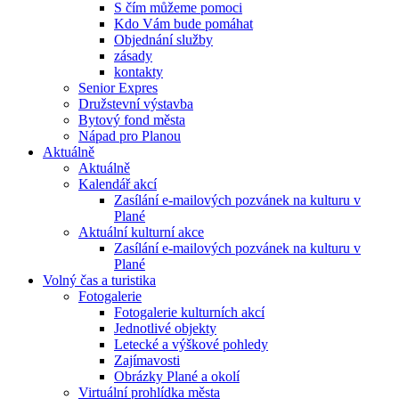
S čím můžeme pomoci
Kdo Vám bude pomáhat
Objednání služby
zásady
kontakty
Senior Expres
Družstevní výstavba
Bytový fond města
Nápad pro Planou
Aktuálně
Aktuálně
Kalendář akcí
Zasílání e-mailových pozvánek na kulturu v
Plané
Aktuální kulturní akce
Zasílání e-mailových pozvánek na kulturu v
Plané
Volný čas a turistika
Fotogalerie
Fotogalerie kulturních akcí
Jednotlivé objekty
Letecké a výškové pohledy
Zajímavosti
Obrázky Plané a okolí
Virtuální prohlídka města