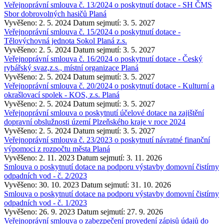
Veřejnoprávní smlouva č. 13/2024 o poskytnutí dotace - SH ČMS
Sbor dobrovolných hasičů Planá
Vyvěšeno: 2. 5. 2024
Datum sejmutí: 3. 5. 2027
Veřejnoprávní smlouva č. 15/2024 o poskytnutí dotace -
Tělovýchovná jednota Sokol Planá z.s.
Vyvěšeno: 2. 5. 2024
Datum sejmutí: 3. 5. 2027
Veřejnoprávní smlouva č. 16/2024 o poskytnutí dotace - Český
rybářský svaz,z.s., místní organizace Planá
Vyvěšeno: 2. 5. 2024
Datum sejmutí: 3. 5. 2027
Veřejnoprávní smlouva č. 20/2024 o poskytnutí dotace - Kulturní a
okrašlovací spolek - KOS, z.s. Planá
Vyvěšeno: 2. 5. 2024
Datum sejmutí: 3. 5. 2027
Veřejnoprávní smlouva o poskytnutí účelové dotace na zajištění
dopravní obslužnosti území Plzeňského kraje v roce 2024
Vyvěšeno: 2. 5. 2024
Datum sejmutí: 3. 5. 2027
Veřejnoprávní smlouva č. 23/2023 o poskytnutí návratné finanční
výpomoci z rozpočtu města Planá
Vyvěšeno: 2. 11. 2023
Datum sejmutí: 3. 11. 2026
Smlouva o poskytnutí dotace na podporu výstavby domovní čistírny
odpadních vod - č. 2/2023
Vyvěšeno: 30. 10. 2023
Datum sejmutí: 31. 10. 2026
Smlouva o poskytnutí dotace na podporu výstavby domovní čistírny
odpadních vod - č. 1/2023
Vyvěšeno: 26. 9. 2023
Datum sejmutí: 27. 9. 2026
Veřejnoprávní smlouva o zabezpečení provedení zápisů údajů do