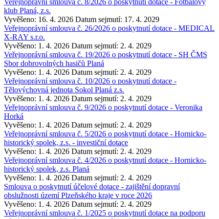
Veřejnoprávní smlouva č. 8/2026 o poskytnutí dotace - Fotbalový
klub Planá, z.s.
Vyvěšeno: 16. 4. 2026
Datum sejmutí: 17. 4. 2029
Veřejnoprávní smlouva č. 26/2026 o poskytnutí dotace - MEDICAL
X-RAY s.r.o.
Vyvěšeno: 1. 4. 2026
Datum sejmutí: 2. 4. 2029
Veřejnoprávní smlouva č. 19/2026 o poskytnutí dotace - SH ČMS
Sbor dobrovolných hasičů Planá
Vyvěšeno: 1. 4. 2026
Datum sejmutí: 2. 4. 2029
Veřejnoprávní smlouva č. 10/2026 o poskytnutí dotace -
Tělovýchovná jednota Sokol Planá z.s.
Vyvěšeno: 1. 4. 2026
Datum sejmutí: 2. 4. 2029
Veřejnoprávní smlouva č. 9/2026 o poskytnutí dotace - Veronika
Horká
Vyvěšeno: 1. 4. 2026
Datum sejmutí: 2. 4. 2029
Veřejnoprávní smlouva č. 5/2026 o poskytnutí dotace - Hornicko-
historický spolek, z.s. - investiční dotace
Vyvěšeno: 1. 4. 2026
Datum sejmutí: 2. 4. 2029
Veřejnoprávní smlouva č. 4/2026 o poskytnutí dotace - Hornicko-
historický spolek, z.s. Planá
Vyvěšeno: 1. 4. 2026
Datum sejmutí: 2. 4. 2029
Smlouva o poskytnutí účelové dotace - zajištění dopravní
obslužnosti území Plzeňského kraje v roce 2026
Vyvěšeno: 1. 4. 2026
Datum sejmutí: 2. 4. 2029
Veřejnoprávní smlouva č. 1/2025 o poskytnutí dotace na podporu