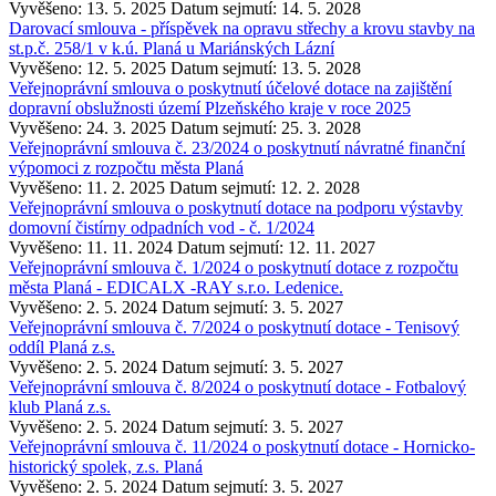
Vyvěšeno: 13. 5. 2025
Datum sejmutí: 14. 5. 2028
Darovací smlouva - příspěvek na opravu střechy a krovu stavby na
st.p.č. 258/1 v k.ú. Planá u Mariánských Lázní
Vyvěšeno: 12. 5. 2025
Datum sejmutí: 13. 5. 2028
Veřejnoprávní smlouva o poskytnutí účelové dotace na zajištění
dopravní obslužnosti území Plzeňského kraje v roce 2025
Vyvěšeno: 24. 3. 2025
Datum sejmutí: 25. 3. 2028
Veřejnoprávní smlouva č. 23/2024 o poskytnutí návratné finanční
výpomoci z rozpočtu města Planá
Vyvěšeno: 11. 2. 2025
Datum sejmutí: 12. 2. 2028
Veřejnoprávní smlouva o poskytnutí dotace na podporu výstavby
domovní čistírny odpadních vod - č. 1/2024
Vyvěšeno: 11. 11. 2024
Datum sejmutí: 12. 11. 2027
Veřejnoprávní smlouva č. 1/2024 o poskytnutí dotace z rozpočtu
města Planá - EDICALX -RAY s.r.o. Ledenice.
Vyvěšeno: 2. 5. 2024
Datum sejmutí: 3. 5. 2027
Veřejnoprávní smlouva č. 7/2024 o poskytnutí dotace - Tenisový
oddíl Planá z.s.
Vyvěšeno: 2. 5. 2024
Datum sejmutí: 3. 5. 2027
Veřejnoprávní smlouva č. 8/2024 o poskytnutí dotace - Fotbalový
klub Planá z.s.
Vyvěšeno: 2. 5. 2024
Datum sejmutí: 3. 5. 2027
Veřejnoprávní smlouva č. 11/2024 o poskytnutí dotace - Hornicko-
historický spolek, z.s. Planá
Vyvěšeno: 2. 5. 2024
Datum sejmutí: 3. 5. 2027