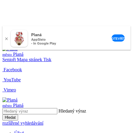
Planá
×
nemeckova@muplana.cz
OTEVŘÍT
AppSisto
- In Google Play
Planá
město
Senioři
Mapa stránek
Tisk
Facebook
YouTube
Vimeo
Planá
město
Hledaný výraz
Hledat
rozšířené vyhledávání