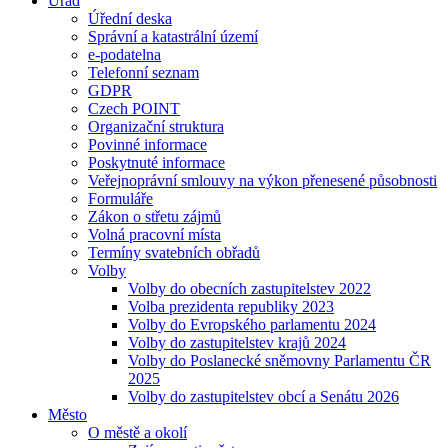
Úřad
Úřední deska
Správní a katastrální území
e-podatelna
Telefonní seznam
GDPR
Czech POINT
Organizační struktura
Povinné informace
Poskytnuté informace
Veřejnoprávní smlouvy na výkon přenesené působnosti
Formuláře
Zákon o střetu zájmů
Volná pracovní místa
Termíny svatebních obřadů
Volby
Volby do obecních zastupitelstev 2022
Volba prezidenta republiky 2023
Volby do Evropského parlamentu 2024
Volby do zastupitelstev krajů 2024
Volby do Poslanecké sněmovny Parlamentu ČR
2025
Volby do zastupitelstev obcí a Senátu 2026
Město
O městě a okolí