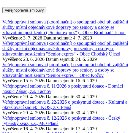
Veřejnoprávní smlouvy
Veřejnoprávní smlouva (koordinační) o spolupráci obcí při zajištění
služby místní objednávkové dopravy pro seniory a osoby se
zdravotním postižením ("Senior expres") - Obec Brod nad Tichou
Vyvěšeno: 3. 7. 2026
Datum sejmutí: 4. 7. 2029
Veřejnoprávní smlouva (koordinační) o spolupráci obcí při zajištění
služby místní objednávkové dopravy pro seniory a osoby se
zdravotním postižením "Senior expres" - Obec Chodský Újezd
Vyvěšeno: 23. 6. 2026
Datum sejmutí: 24. 6. 2029
Veřejnoprávní smlouva (koordinační) o spolupráci obcí při zajištění
služby místní objednávkové dopravy pro seniory a osoby se
zdravotním postižením "Senior expres" - Obec Kočov
Vyvěšeno: 15. 6. 2026
Datum sejmutí: 16. 6. 2029
Veřejnoprávní smlouva č. 11/2026 o poskytnutí dotace - Domácí
hospic Západ, z.s. Tachov
Vyvěšeno: 29. 4. 2026
Datum sejmutí: 30. 4. 2029
Veřejnoprávní smlouva č. 22/2026 o poskytnutí dotace - Kulturní a
okrašlovací spolek - KOS, z.z. Planá
Vyvěšeno: 29. 4. 2026
Datum sejmutí: 30. 4. 2029
Veřejnoprávní smlouva č. 12/2026 o poskytnutí dotace - Český
rybářský svaz, z.s., MO Planá
Vyvěšeno: 16. 4. 2026
Datum sejmutí: 17. 4. 2029