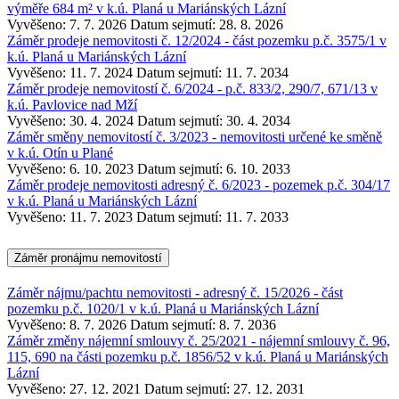
výměře 684 m² v k.ú. Planá u Mariánských Lázní
Vyvěšeno: 7. 7. 2026
Datum sejmutí: 28. 8. 2026
Záměr prodeje nemovitosti č. 12/2024 - část pozemku p.č. 3575/1 v
k.ú. Planá u Mariánských Lázní
Vyvěšeno: 11. 7. 2024
Datum sejmutí: 11. 7. 2034
Záměr prodeje nemovitostí č. 6/2024 - p.č. 833/2, 290/7, 671/13 v
k.ú. Pavlovice nad Mží
Vyvěšeno: 30. 4. 2024
Datum sejmutí: 30. 4. 2034
Záměr směny nemovitostí č. 3/2023 - nemovitosti určené ke směně
v k.ú. Otín u Plané
Vyvěšeno: 6. 10. 2023
Datum sejmutí: 6. 10. 2033
Záměr prodeje nemovitosti adresný č. 6/2023 - pozemek p.č. 304/17
v k.ú. Planá u Mariánských Lázní
Vyvěšeno: 11. 7. 2023
Datum sejmutí: 11. 7. 2033
Záměr pronájmu nemovitostí
Záměr nájmu/pachtu nemovitosti - adresný č. 15/2026 - část
pozemku p.č. 1020/1 v k.ú. Planá u Mariánských Lázní
Vyvěšeno: 8. 7. 2026
Datum sejmutí: 8. 7. 2036
Záměr změny nájemní smlouvy č. 25/2021 - nájemní smlouvy č. 96,
115, 690 na části pozemku p.č. 1856/52 v k.ú. Planá u Mariánských
Lázní
Vyvěšeno: 27. 12. 2021
Datum sejmutí: 27. 12. 2031