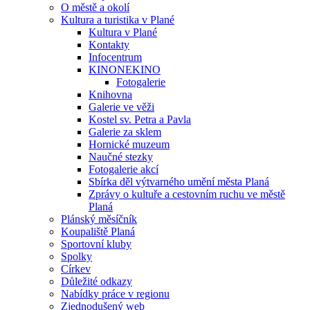
O městě a okolí
Kultura a turistika v Plané
Kultura v Plané
Kontakty
Infocentrum
KINONEKINO
Fotogalerie
Knihovna
Galerie ve věži
Kostel sv. Petra a Pavla
Galerie za sklem
Hornické muzeum
Naučné stezky
Fotogalerie akcí
Sbírka děl výtvarného umění města Planá
Zprávy o kultuře a cestovním ruchu ve městě
Planá
Plánský měsíčník
Koupaliště Planá
Sportovní kluby
Spolky
Církev
Důležité odkazy
Nabídky práce v regionu
Zjednodušený web