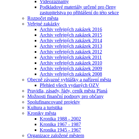
Videozáznamy
Podkladové materiály určené pro členy
zastupitelstva po přihlášení do této sekce
Rozpočet města
Veřejné zakázky
Archiv veřejných zakázek 2016
Archiv veřejných zakázek 2015
Archiv veřejných zakázek 2014
Archiv veřejných zakázek 2013
Archiv veřejných zakázek 2012
Archiv veřejných zakázek 2011
Archiv veřejných zakázek 2010
Archiv veřejných zakázek 2009
Archiv veřejných zakázek 2008
Obecně závazné vyhlášky a nařízení města
Přehled všech vydaných OZV
Pravidla, zásady, řády, ceník města Planá
Možnosti finanční podpory pro občany
Spolufinancované projekty
Kultura a turistika
Kroniky města
Kronika 1988 - 2002
Kronika 1967 - 1987
Kronika 1945 - 1967
Organizace založené městem