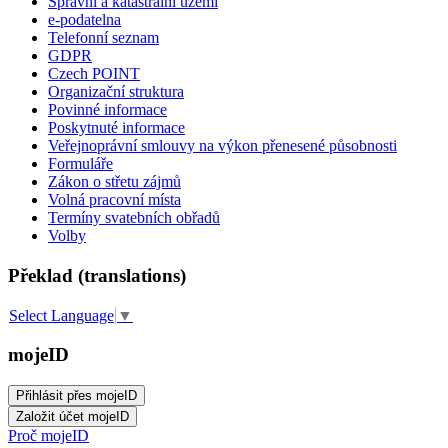
Správní a katastrální území
e-podatelna
Telefonní seznam
GDPR
Czech POINT
Organizační struktura
Povinné informace
Poskytnuté informace
Veřejnoprávní smlouvy na výkon přenesené působnosti
Formuláře
Zákon o střetu zájmů
Volná pracovní místa
Termíny svatebních obřadů
Volby
Překlad (translations)
Select Language
▼
mojeID
Proč mojeID