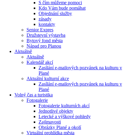
S čím můžeme pomoci
Kdo Vám bude pomáhat
Objednání služby
zásady
kontakty
Senior Expres
Družstevní výstavba
Bytový fond města
Nápad pro Planou
Aktuálně
Aktuálně
Kalendář akcí
Zasílání e-mailových pozvánek na kulturu v
Plané
Aktuální kulturní akce
Zasílání e-mailových pozvánek na kulturu v
Plané
Volný čas a turistika
Fotogalerie
Fotogalerie kulturních akcí
Jednotlivé objekty
Letecké a výškové pohledy
Zajímavosti
Obrázky Plané a okolí
Virtuální prohlídka města