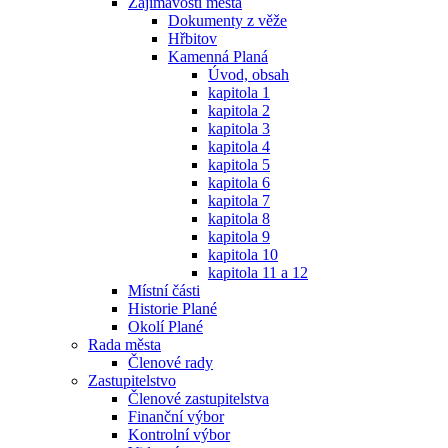
Zajímavosti města
Dokumenty z věže
Hřbitov
Kamenná Planá
Úvod, obsah
kapitola 1
kapitola 2
kapitola 3
kapitola 4
kapitola 5
kapitola 6
kapitola 7
kapitola 8
kapitola 9
kapitola 10
kapitola 11 a 12
Místní části
Historie Plané
Okolí Plané
Rada města
Členové rady
Zastupitelstvo
Členové zastupitelstva
Finanční výbor
Kontrolní výbor