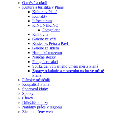
O městě a okolí
Kultura a turistika v Plané
Kultura v Plané
Kontakty
Infocentrum
KINONEKINO
Fotogalerie
Knihovna
Galerie ve věži
Kostel sv. Petra a Pavla
Galerie za sklem
Hornické muzeum
Naučné stezky
Fotogalerie akcí
Sbírka děl výtvarného umění města Planá
Zprávy o kultuře a cestovním ruchu ve městě
Planá
Plánský měsíčník
Koupaliště Planá
Sportovní kluby
Spolky
Církev
Důležité odkazy
Nabídky práce v regionu
Zjednodušený web