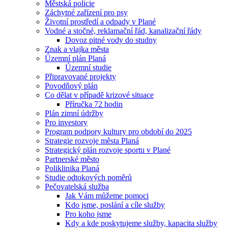
Městská policie
Záchytné zařízení pro psy
Životní prostředí a odpady v Plané
Vodné a stočné, reklamační řád, kanalizační řády
Dovoz pitné vody do studny
Znak a vlajka města
Územní plán Planá
Územní studie
Připravované projekty
Povodňový plán
Co dělat v případě krizové situace
Příručka 72 hodin
Plán zimní údržby
Pro investory
Program podpory kultury pro období do 2025
Strategie rozvoje města Planá
Strategický plán rozvoje sportu v Plané
Partnerské město
Poliklinika Planá
Studie odtokových poměrů
Pečovatelská služba
Jak Vám můžeme pomoci
Kdo jsme, poslání a cíle služby
Pro koho jsme
Kdy a kde poskytujeme služby, kapacita služby