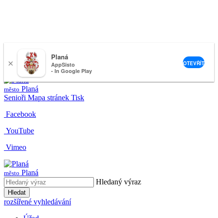
Planá
×
nemeckova@muplana.cz
OTEVŘÍT
AppSisto
- In Google Play
Planá
město
Senioři
Mapa stránek
Tisk
Facebook
YouTube
Vimeo
Planá
město
Hledaný výraz
Hledat
rozšířené vyhledávání