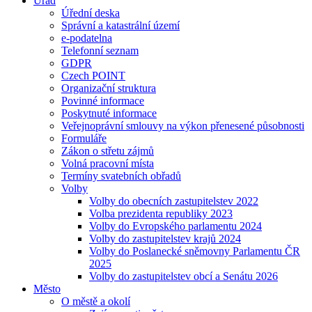
Úřad
Úřední deska
Správní a katastrální území
e-podatelna
Telefonní seznam
GDPR
Czech POINT
Organizační struktura
Povinné informace
Poskytnuté informace
Veřejnoprávní smlouvy na výkon přenesené působnosti
Formuláře
Zákon o střetu zájmů
Volná pracovní místa
Termíny svatebních obřadů
Volby
Volby do obecních zastupitelstev 2022
Volba prezidenta republiky 2023
Volby do Evropského parlamentu 2024
Volby do zastupitelstev krajů 2024
Volby do Poslanecké sněmovny Parlamentu ČR
2025
Volby do zastupitelstev obcí a Senátu 2026
Město
O městě a okolí