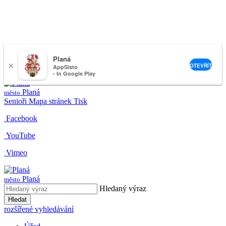
Planá
×
nemeckova@muplana.cz
OTEVŘÍT
AppSisto
- In Google Play
Planá
město
Senioři
Mapa stránek
Tisk
Facebook
YouTube
Vimeo
Planá
město
Hledaný výraz
Hledat
rozšířené vyhledávání