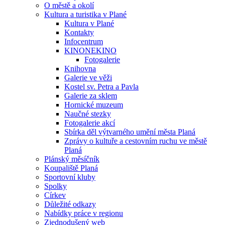
O městě a okolí
Kultura a turistika v Plané
Kultura v Plané
Kontakty
Infocentrum
KINONEKINO
Fotogalerie
Knihovna
Galerie ve věži
Kostel sv. Petra a Pavla
Galerie za sklem
Hornické muzeum
Naučné stezky
Fotogalerie akcí
Sbírka děl výtvarného umění města Planá
Zprávy o kultuře a cestovním ruchu ve městě
Planá
Plánský měsíčník
Koupaliště Planá
Sportovní kluby
Spolky
Církev
Důležité odkazy
Nabídky práce v regionu
Zjednodušený web