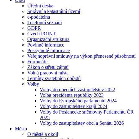
Úřad
Úřední deska
Správní a katastrální území
e-podatelna
Telefonní seznam
GDPR
Czech POINT
Organizační struktura
Povinné informace
Poskytnuté informace
Veřejnoprávní smlouvy na výkon přenesené působnosti
Formuláře
Zákon o střetu zájmů
Volná pracovní místa
Termíny svatebních obřadů
Volby
Volby do obecních zastupitelstev 2022
Volba prezidenta republiky 2023
Volby do Evropského parlamentu 2024
Volby do zastupitelstev krajů 2024
Volby do Poslanecké sněmovny Parlamentu ČR
2025
Volby do zastupitelstev obcí a Senátu 2026
Město
O městě a okolí