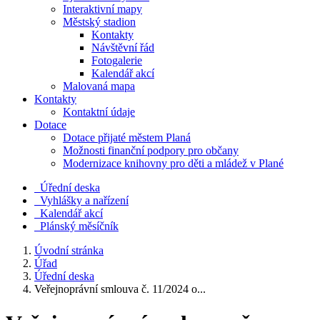
Interaktivní mapy
Městský stadion
Kontakty
Návštěvní řád
Fotogalerie
Kalendář akcí
Malovaná mapa
Kontakty
Kontaktní údaje
Dotace
Dotace přijaté městem Planá
Možnosti finanční podpory pro občany
Modernizace knihovny pro děti a mládež v Plané
Úřední deska
Vyhlášky a nařízení
Kalendář akcí
Plánský měsíčník
Úvodní stránka
Úřad
Úřední deska
Veřejnoprávní smlouva č. 11/2024 o...