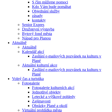
S čím můžeme pomoci
Kdo Vám bude pomáhat
Objednání služby
zásady
kontakty
Senior Expres
Družstevní výstavba
Bytový fond města
Nápad pro Planou
Aktuálně
Aktuálně
Kalendář akcí
Zasílání e-mailových pozvánek na kulturu v
Plané
Aktuální kulturní akce
Zasílání e-mailových pozvánek na kulturu v
Plané
Volný čas a turistika
Fotogalerie
Fotogalerie kulturních akcí
Jednotlivé objekty
Letecké a výškové pohledy
Zajímavosti
Obrázky Plané a okolí
Virtuální prohlídka města