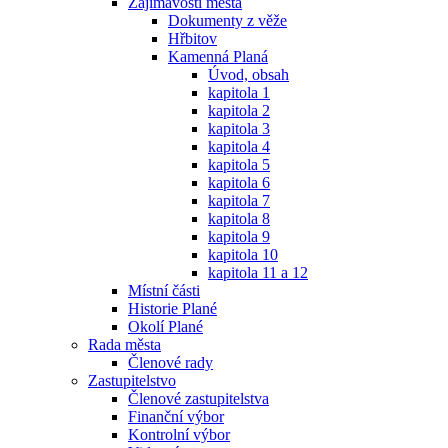
Zajímavosti města
Dokumenty z věže
Hřbitov
Kamenná Planá
Úvod, obsah
kapitola 1
kapitola 2
kapitola 3
kapitola 4
kapitola 5
kapitola 6
kapitola 7
kapitola 8
kapitola 9
kapitola 10
kapitola 11 a 12
Místní části
Historie Plané
Okolí Plané
Rada města
Členové rady
Zastupitelstvo
Členové zastupitelstva
Finanční výbor
Kontrolní výbor