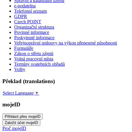
Správní a katastrální území
e-podatelna
Telefonní seznam
GDPR
Czech POINT
Organizační struktura
Povinné informace
Poskytnuté informace
Veřejnoprávní smlouvy na výkon přenesené působnosti
Formuláře
Zákon o střetu zájmů
Volná pracovní místa
Termíny svatebních obřadů
Volby
Překlad (translations)
Select Language
▼
mojeID
Proč mojeID