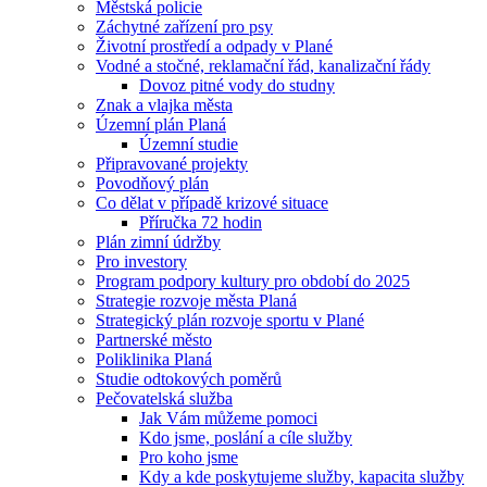
Městská policie
Záchytné zařízení pro psy
Životní prostředí a odpady v Plané
Vodné a stočné, reklamační řád, kanalizační řády
Dovoz pitné vody do studny
Znak a vlajka města
Územní plán Planá
Územní studie
Připravované projekty
Povodňový plán
Co dělat v případě krizové situace
Příručka 72 hodin
Plán zimní údržby
Pro investory
Program podpory kultury pro období do 2025
Strategie rozvoje města Planá
Strategický plán rozvoje sportu v Plané
Partnerské město
Poliklinika Planá
Studie odtokových poměrů
Pečovatelská služba
Jak Vám můžeme pomoci
Kdo jsme, poslání a cíle služby
Pro koho jsme
Kdy a kde poskytujeme služby, kapacita služby