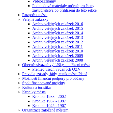
Videozáznamy
Podkladové materiály určené pro členy
zastupitelstva po přihlášení do této sekce
Rozpočet města
Veřejné zakázky
Archiv veřejných zakázek 2016
Archiv veřejných zakázek 2015
Archiv veřejných zakázek 2014
Archiv veřejných zakázek 2013
Archiv veřejných zakázek 2012
Archiv veřejných zakázek 2011
Archiv veřejných zakázek 2010
Archiv veřejných zakázek 2009
Archiv veřejných zakázek 2008
Obecně závazné vyhlášky a nařízení města
Přehled všech vydaných OZV
Pravidla, zásady, řády, ceník města Planá
Možnosti finanční podpory pro občany
Spolufinancované projekty
Kultura a turistika
Kroniky města
Kronika 1988 - 2002
Kronika 1967 - 1987
Kronika 1945 - 1967
Organizace založené městem