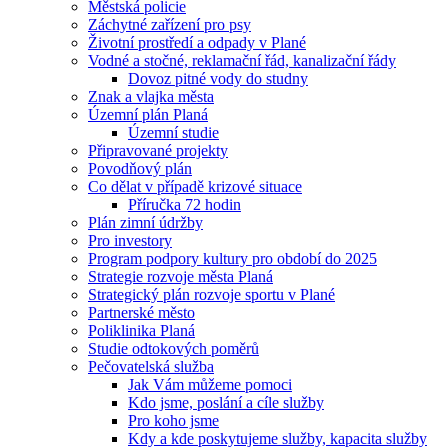
Městská policie
Záchytné zařízení pro psy
Životní prostředí a odpady v Plané
Vodné a stočné, reklamační řád, kanalizační řády
Dovoz pitné vody do studny
Znak a vlajka města
Územní plán Planá
Územní studie
Připravované projekty
Povodňový plán
Co dělat v případě krizové situace
Příručka 72 hodin
Plán zimní údržby
Pro investory
Program podpory kultury pro období do 2025
Strategie rozvoje města Planá
Strategický plán rozvoje sportu v Plané
Partnerské město
Poliklinika Planá
Studie odtokových poměrů
Pečovatelská služba
Jak Vám můžeme pomoci
Kdo jsme, poslání a cíle služby
Pro koho jsme
Kdy a kde poskytujeme služby, kapacita služby