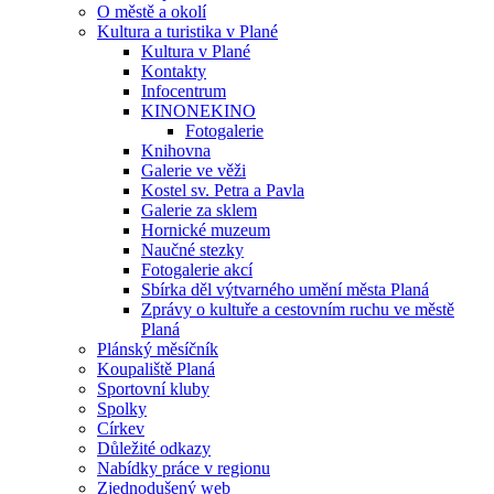
O městě a okolí
Kultura a turistika v Plané
Kultura v Plané
Kontakty
Infocentrum
KINONEKINO
Fotogalerie
Knihovna
Galerie ve věži
Kostel sv. Petra a Pavla
Galerie za sklem
Hornické muzeum
Naučné stezky
Fotogalerie akcí
Sbírka děl výtvarného umění města Planá
Zprávy o kultuře a cestovním ruchu ve městě
Planá
Plánský měsíčník
Koupaliště Planá
Sportovní kluby
Spolky
Církev
Důležité odkazy
Nabídky práce v regionu
Zjednodušený web