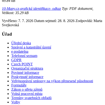
49.84 kB
10-Mapy.cz-grafická identifikace- odkaz
Typ: PDF dokument,
Velikost: 35.29 kB
Vyvěšeno: 7. 7. 2026
Datum sejmutí: 28. 8. 2026
Zodpovídá:
Marta
Svejkovská
Úřad
Úřední deska
Správní a katastrální území
e-podatelna
Telefonní seznam
GDPR
Czech POINT
Organizační struktura
Povinné informace
Poskytnuté informace
Veřejnoprávní smlouvy na výkon přenesené působnosti
Formuláře
Zákon o střetu zájmů
Volná pracovní místa
Termíny svatebních obřadů
Volby