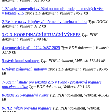
dokument, Velikost: 521.93 kB
1-Zásady stanovující zvláštní postup při prodeji nemovitých věcí
v lokalitě Z15
Typ: PDF dokument, Velikost: 146.1 kB
2-Reakce na zveřejněný záměr-neodvolatelna nabidka
Typ: DOCX
dokument, Velikost: 31.2 kB
3-C_3_KOORDINAČNÍ SITUAČNÍ VÝKRES
Typ: PDF
dokument, Velikost: 1.49 MB
4-geometrický plán 2724-0487-2025
Typ: PDF dokument, Velikost:
327.9 kB
5-návrh kupní smlouvy.
Typ: PDF dokument, Velikost: 172.54 kB
6-Návrh plánovací_smlouvy
Typ: PDF dokument, Velikost: 195.46
kB
7-Územní studie pro lokalitu Z15 v Plané - prostorová regulace
parcelace-odkaz
Typ: PDF dokument, Velikost: 50.1 kB
8-studie Z15-regulační výkres
Typ: PDF dokument, Velikost: 467.43
kB
9-PLZ_výtah pravidla regulace
Typ: PDF dokument, Velikost: