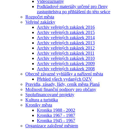
Videozáznamy
Podkladové materiály určené pro členy
zastupitelstva po přihlášení do této sekce
Rozpočet města
Veřejné zakázky
Archiv veřejných zakázek 2016
Archiv veřejných zakázek 2015
Archiv veřejných zakázek 2014
Archiv veřejných zakázek 2013
Archiv veřejných zakázek 2012
Archiv veřejných zakázek 2011
Archiv veřejných zakázek 2010
Archiv veřejných zakázek 2009
Archiv veřejných zakázek 2008
Obecně závazné vyhlášky a nařízení města
Přehled všech vydaných OZV
Pravidla, zásady, řády, ceník města Planá
Možnosti finanční podpory pro občany
Spolufinancované projekty
Kultura a turistika
Kroniky města
Kronika 1988 - 2002
Kronika 1967 - 1987
Kronika 1945 - 1967
Organizace založené městem