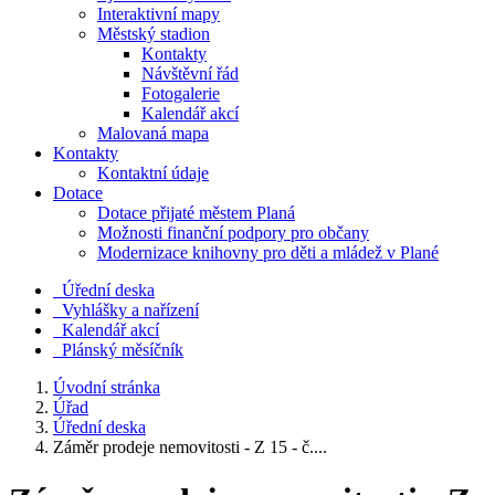
Interaktivní mapy
Městský stadion
Kontakty
Návštěvní řád
Fotogalerie
Kalendář akcí
Malovaná mapa
Kontakty
Kontaktní údaje
Dotace
Dotace přijaté městem Planá
Možnosti finanční podpory pro občany
Modernizace knihovny pro děti a mládež v Plané
Úřední deska
Vyhlášky a nařízení
Kalendář akcí
Plánský měsíčník
Úvodní stránka
Úřad
Úřední deska
Záměr prodeje nemovitosti - Z 15 - č....