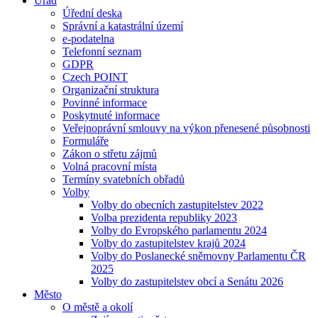
Úřad
Úřední deska
Správní a katastrální území
e-podatelna
Telefonní seznam
GDPR
Czech POINT
Organizační struktura
Povinné informace
Poskytnuté informace
Veřejnoprávní smlouvy na výkon přenesené působnosti
Formuláře
Zákon o střetu zájmů
Volná pracovní místa
Termíny svatebních obřadů
Volby
Volby do obecních zastupitelstev 2022
Volba prezidenta republiky 2023
Volby do Evropského parlamentu 2024
Volby do zastupitelstev krajů 2024
Volby do Poslanecké sněmovny Parlamentu ČR
2025
Volby do zastupitelstev obcí a Senátu 2026
Město
O městě a okolí