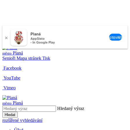
Planá
×
nemeckova@muplana.cz
OTEVŘÍT
AppSisto
- In Google Play
Planá
město
Senioři
Mapa stránek
Tisk
Facebook
YouTube
Vimeo
Planá
město
Hledaný výraz
Hledat
rozšířené vyhledávání