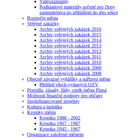
Videozáznamy
Podkladové materiály určené pro členy
zastupitelstva po přihlášení do této sekce
Rozpočet města
Veřejné zakázky
Archiv veřejných zakázek 2016
Archiv veřejných zakázek 2015
Archiv veřejných zakázek 2014
Archiv veřejných zakázek 2013
Archiv veřejných zakázek 2012
Archiv veřejných zakázek 2011
Archiv veřejných zakázek 2010
Archiv veřejných zakázek 2009
Archiv veřejných zakázek 2008
Obecně závazné vyhlášky a nařízení města
Přehled všech vydaných OZV
Pravidla, zásady, řády, ceník města Planá
Možnosti finanční podpory pro občany
Spolufinancované projekty
Kultura a turistika
Kroniky města
Kronika 1988 - 2002
Kronika 1967 - 1987
Kronika 1945 - 1967
Organizace založené městem