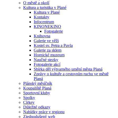
O městě a okolí
Kultura a turistika v Plané
Kultura v Plané
Kontakty
Infocentrum
KINONEKINO
Fotogalerie
Knihovna
Galerie ve věži
Kostel sv. Petra a Pavla
Galerie za sklem
Hornické muzeum
Naučné stezky
Fotogalerie akcí
Sbírka děl výtvarného umění města Planá
Zprávy o kultuře a cestovním ruchu ve městě
Planá
Plánský měsíčník
Koupaliště Planá
Sportovní kluby
Spolky
Církev
Důležité odkazy
Nabídky práce v regionu
Zjednodušený web