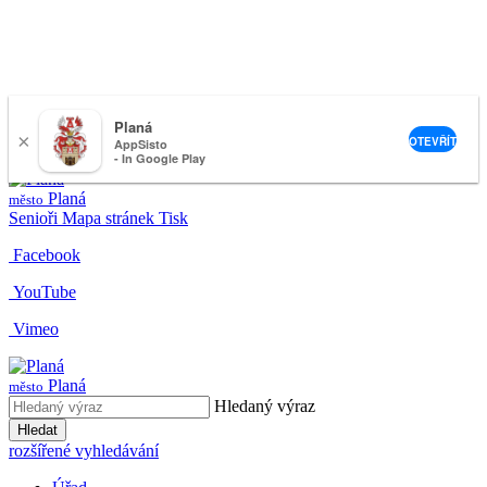
Planá
×
nemeckova@muplana.cz
OTEVŘÍT
AppSisto
- In Google Play
Planá
město
Senioři
Mapa stránek
Tisk
Facebook
YouTube
Vimeo
Planá
město
Hledaný výraz
Hledat
rozšířené vyhledávání