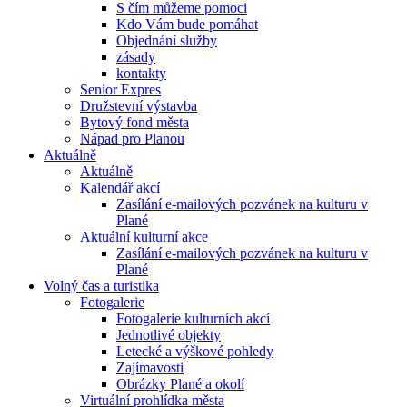
S čím můžeme pomoci
Kdo Vám bude pomáhat
Objednání služby
zásady
kontakty
Senior Expres
Družstevní výstavba
Bytový fond města
Nápad pro Planou
Aktuálně
Aktuálně
Kalendář akcí
Zasílání e-mailových pozvánek na kulturu v
Plané
Aktuální kulturní akce
Zasílání e-mailových pozvánek na kulturu v
Plané
Volný čas a turistika
Fotogalerie
Fotogalerie kulturních akcí
Jednotlivé objekty
Letecké a výškové pohledy
Zajímavosti
Obrázky Plané a okolí
Virtuální prohlídka města