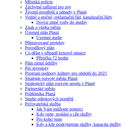
Městská policie
Záchytné zařízení pro psy
Životní prostředí a odpady v Plané
Vodné a stočné, reklamační řád, kanalizační řády
Dovoz pitné vody do studny
Znak a vlajka města
Územní plán Planá
Územní studie
Připravované projekty
Povodňový plán
Co dělat v případě krizové situace
Příručka 72 hodin
Plán zimní údržby
Pro investory
Program podpory kultury pro období do 2025
Strategie rozvoje města Planá
Strategický plán rozvoje sportu v Plané
Partnerské město
Poliklinika Planá
Studie odtokových poměrů
Pečovatelská služba
Jak Vám můžeme pomoci
Kdo jsme, poslání a cíle služby
Pro koho jsme
Kdy a kde poskytujeme služby, kapacita služby