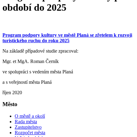
období do 2025
Program podpory kultury ve městě Planá se zřetelem k rozvoji
turistického ruchu do roku 2025
Na základě případové studie zpracoval:
Mgr. et MgA. Roman Černík
ve spolupráci s vedením města Planá
a s veřejností města Planá
říjen 2020
Město
O městě a okolí
Rada města
Zastupitelstvo
Rozpočet města