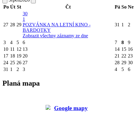
Po
Út
St
Čt
Pá
So
Ne
30
1
27
28
29
POZVÁNKA NA LETNÍ KINO -
31
1
2
BARDOTKY
Zobrazit všechny záznamy ze dne
3
4
5
6
7
8
9
10
11
12
13
14
15
16
17
18
19
20
21
22
23
24
25
26
27
28
29
30
31
1
2
3
4
5
6
Planá mapa