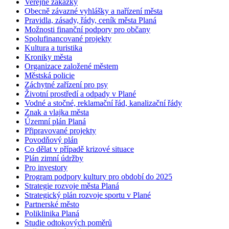
Veřejné zakázky
Obecně závazné vyhlášky a nařízení města
Pravidla, zásady, řády, ceník města Planá
Možnosti finanční podpory pro občany
Spolufinancované projekty
Kultura a turistika
Kroniky města
Organizace založené městem
Městská policie
Záchytné zařízení pro psy
Životní prostředí a odpady v Plané
Vodné a stočné, reklamační řád, kanalizační řády
Znak a vlajka města
Územní plán Planá
Připravované projekty
Povodňový plán
Co dělat v případě krizové situace
Plán zimní údržby
Pro investory
Program podpory kultury pro období do 2025
Strategie rozvoje města Planá
Strategický plán rozvoje sportu v Plané
Partnerské město
Poliklinika Planá
Studie odtokových poměrů