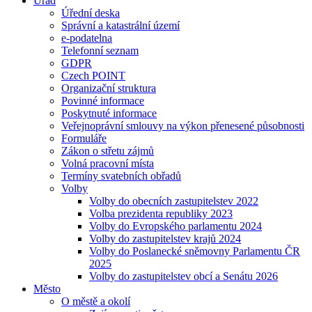
Úřad
Úřední deska
Správní a katastrální území
e-podatelna
Telefonní seznam
GDPR
Czech POINT
Organizační struktura
Povinné informace
Poskytnuté informace
Veřejnoprávní smlouvy na výkon přenesené působnosti
Formuláře
Zákon o střetu zájmů
Volná pracovní místa
Termíny svatebních obřadů
Volby
Volby do obecních zastupitelstev 2022
Volba prezidenta republiky 2023
Volby do Evropského parlamentu 2024
Volby do zastupitelstev krajů 2024
Volby do Poslanecké sněmovny Parlamentu ČR
2025
Volby do zastupitelstev obcí a Senátu 2026
Město
O městě a okolí