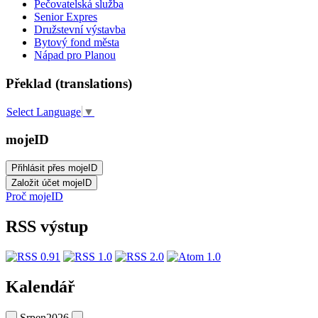
Pečovatelská služba
Senior Expres
Družstevní výstavba
Bytový fond města
Nápad pro Planou
Překlad (translations)
Select Language
▼
mojeID
Proč mojeID
RSS výstup
Kalendář
Srpen
2026