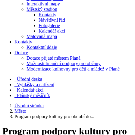
Interaktivní mapy
Městský stadion
Kontakty
Návštěvní řád
Fotogalerie
Kalendář akcí
Malovaná mapa
Kontakty
Kontaktní údaje
Dotace
Dotace přijaté městem Planá
Možnosti finanční podpory pro občany
Modernizace knihovny pro děti a mládež v Plané
Úřední deska
Vyhlášky a nařízení
Kalendář akcí
Plánský měsíčník
Úvodní stránka
Město
Program podpory kultury pro období do...
Program podpory kultury pro