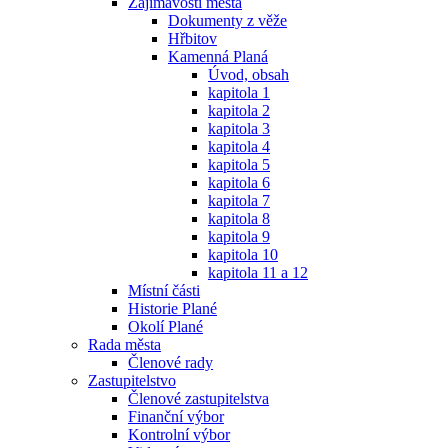
Zajímavosti města
Dokumenty z věže
Hřbitov
Kamenná Planá
Úvod, obsah
kapitola 1
kapitola 2
kapitola 3
kapitola 4
kapitola 5
kapitola 6
kapitola 7
kapitola 8
kapitola 9
kapitola 10
kapitola 11 a 12
Místní části
Historie Plané
Okolí Plané
Rada města
Členové rady
Zastupitelstvo
Členové zastupitelstva
Finanční výbor
Kontrolní výbor