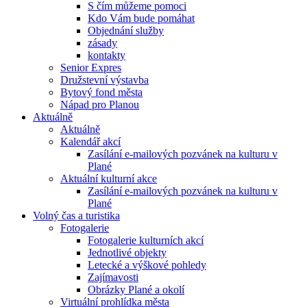
S čím můžeme pomoci
Kdo Vám bude pomáhat
Objednání služby
zásady
kontakty
Senior Expres
Družstevní výstavba
Bytový fond města
Nápad pro Planou
Aktuálně
Aktuálně
Kalendář akcí
Zasílání e-mailových pozvánek na kulturu v
Plané
Aktuální kulturní akce
Zasílání e-mailových pozvánek na kulturu v
Plané
Volný čas a turistika
Fotogalerie
Fotogalerie kulturních akcí
Jednotlivé objekty
Letecké a výškové pohledy
Zajímavosti
Obrázky Plané a okolí
Virtuální prohlídka města