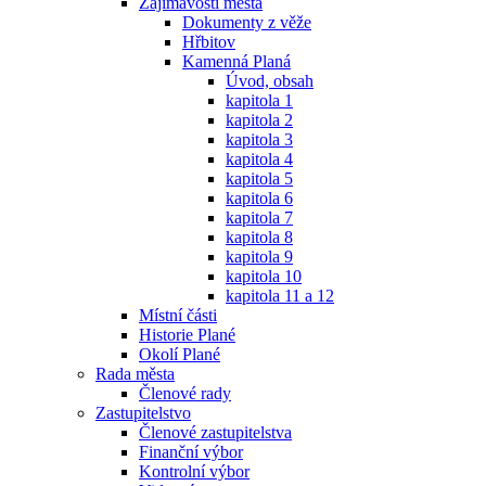
Zajímavosti města
Dokumenty z věže
Hřbitov
Kamenná Planá
Úvod, obsah
kapitola 1
kapitola 2
kapitola 3
kapitola 4
kapitola 5
kapitola 6
kapitola 7
kapitola 8
kapitola 9
kapitola 10
kapitola 11 a 12
Místní části
Historie Plané
Okolí Plané
Rada města
Členové rady
Zastupitelstvo
Členové zastupitelstva
Finanční výbor
Kontrolní výbor