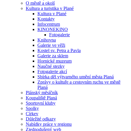
O městě a okolí
Kultura a turistika v Plané
Kultura v Plané
Kontakty
Infocentrum
KINONEKINO
Fotogalerie
Knihovna
Galerie ve věži
Kostel sv. Petra a Pavla
Galerie za sklem
Hornické muzeum
Naučné stezky
Fotogalerie akcí
Sbírka děl výtvarného umění města Planá
Zprávy o kultuře a cestovním ruchu ve městě
Planá
Plánský měsíčník
Koupaliště Planá
Sportovní kluby
Spolky
Církev
Důležité odkazy
Nabídky práce v regionu
Zjednodušený web