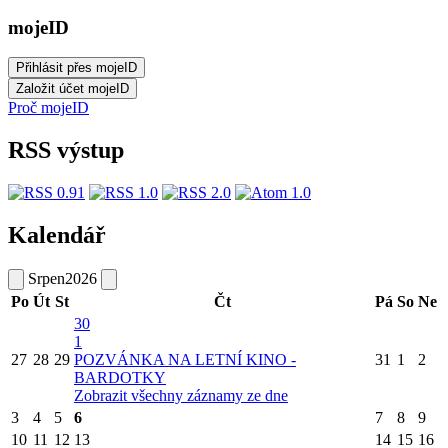
mojeID
Proč mojeID
RSS výstup
Kalendář
Srpen
2026
Po
Út
St
Čt
Pá
So
Ne
30
1
27
28
29
POZVÁNKA NA LETNÍ KINO -
31
1
2
BARDOTKY
Zobrazit všechny záznamy ze dne
3
4
5
6
7
8
9
10
11
12
13
14
15
16