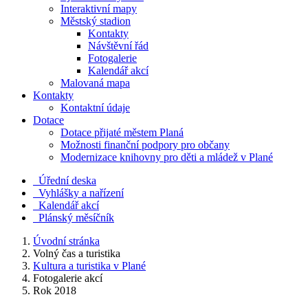
Interaktivní mapy
Městský stadion
Kontakty
Návštěvní řád
Fotogalerie
Kalendář akcí
Malovaná mapa
Kontakty
Kontaktní údaje
Dotace
Dotace přijaté městem Planá
Možnosti finanční podpory pro občany
Modernizace knihovny pro děti a mládež v Plané
Úřední deska
Vyhlášky a nařízení
Kalendář akcí
Plánský měsíčník
Úvodní stránka
Volný čas a turistika
Kultura a turistika v Plané
Fotogalerie akcí
Rok 2018