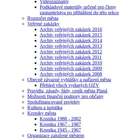
Videozáznamy
Podkladové materiály určené pro členy
zastupitelstva po přihlášení do této sekce
Rozpočet města
Veřejné zakázky
Archiv veřejných zakázek 2016
Archiv veřejných zakázek 2015
Archiv veřejných zakázek 2014
Archiv veřejných zakázek 2013
Archiv veřejných zakázek 2012
Archiv veřejných zakázek 2011
Archiv veřejných zakázek 2010
Archiv veřejných zakázek 2009
Archiv veřejných zakázek 2008
Obecně závazné vyhlášky a nařízení města
Přehled všech vydaných OZV
Pravidla, zásady, řády, ceník města Planá
Možnosti finanční podpory pro občany
Spolufinancované projekty
Kultura a turistika
Kroniky města
Kronika 1988 - 2002
Kronika 1967 - 1987
Kronika 1945 - 1967
Organizace založené městem