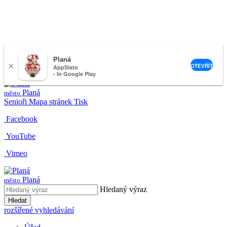
Planá
×
nemeckova@muplana.cz
OTEVŘÍT
AppSisto
- In Google Play
Planá
město
Senioři
Mapa stránek
Tisk
Facebook
YouTube
Vimeo
Planá
město
Hledaný výraz
Hledat
rozšířené vyhledávání