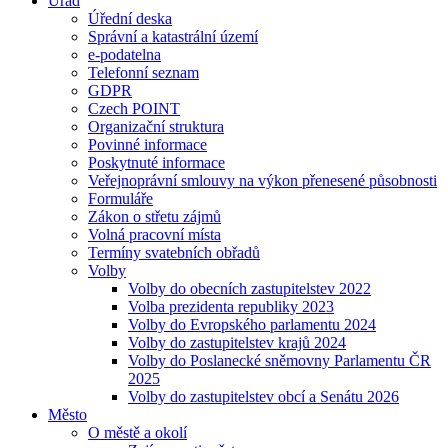
Úřad
Úřední deska
Správní a katastrální území
e-podatelna
Telefonní seznam
GDPR
Czech POINT
Organizační struktura
Povinné informace
Poskytnuté informace
Veřejnoprávní smlouvy na výkon přenesené působnosti
Formuláře
Zákon o střetu zájmů
Volná pracovní místa
Termíny svatebních obřadů
Volby
Volby do obecních zastupitelstev 2022
Volba prezidenta republiky 2023
Volby do Evropského parlamentu 2024
Volby do zastupitelstev krajů 2024
Volby do Poslanecké sněmovny Parlamentu ČR
2025
Volby do zastupitelstev obcí a Senátu 2026
Město
O městě a okolí