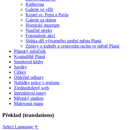
Knihovna
Galerie ve věži
Kostel sv. Petra a Pavla
Galerie za sklem
Hornické muzeum
Naučné stezky
Fotogalerie akcí
Sbírka děl výtvarného umění města Planá
Zprávy o kultuře a cestovním ruchu ve městě Planá
Plánský měsíčník
Koupaliště Planá
Sportovní kluby
Spolky
Církev
Důležité odkazy
Nabídky práce v regionu
Zjednodušený web
Interaktivní mapy
Městský stadion
Malovaná mapa
Překlad (translations)
Select Language
▼