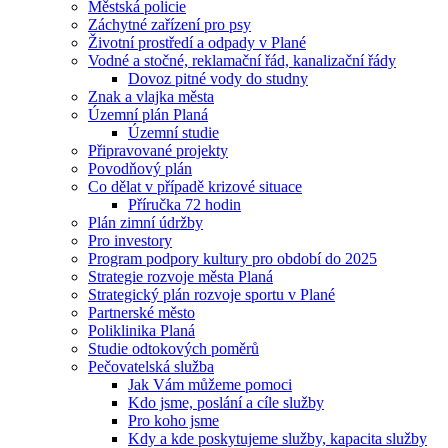
Městská policie
Záchytné zařízení pro psy
Životní prostředí a odpady v Plané
Vodné a stočné, reklamační řád, kanalizační řády
Dovoz pitné vody do studny
Znak a vlajka města
Územní plán Planá
Územní studie
Připravované projekty
Povodňový plán
Co dělat v případě krizové situace
Příručka 72 hodin
Plán zimní údržby
Pro investory
Program podpory kultury pro období do 2025
Strategie rozvoje města Planá
Strategický plán rozvoje sportu v Plané
Partnerské město
Poliklinika Planá
Studie odtokových poměrů
Pečovatelská služba
Jak Vám můžeme pomoci
Kdo jsme, poslání a cíle služby
Pro koho jsme
Kdy a kde poskytujeme služby, kapacita služby