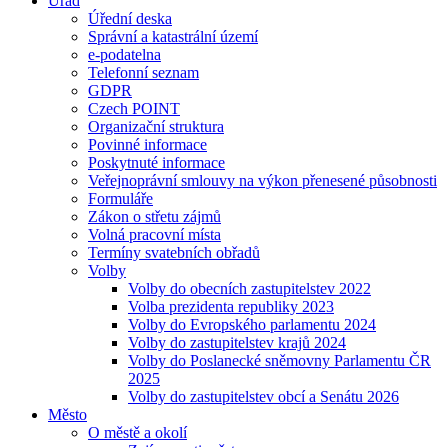
Úřad
Úřední deska
Správní a katastrální území
e-podatelna
Telefonní seznam
GDPR
Czech POINT
Organizační struktura
Povinné informace
Poskytnuté informace
Veřejnoprávní smlouvy na výkon přenesené působnosti
Formuláře
Zákon o střetu zájmů
Volná pracovní místa
Termíny svatebních obřadů
Volby
Volby do obecních zastupitelstev 2022
Volba prezidenta republiky 2023
Volby do Evropského parlamentu 2024
Volby do zastupitelstev krajů 2024
Volby do Poslanecké sněmovny Parlamentu ČR
2025
Volby do zastupitelstev obcí a Senátu 2026
Město
O městě a okolí