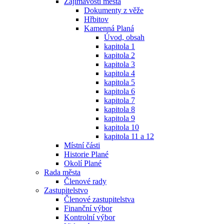
Zajímavosti města
Dokumenty z věže
Hřbitov
Kamenná Planá
Úvod, obsah
kapitola 1
kapitola 2
kapitola 3
kapitola 4
kapitola 5
kapitola 6
kapitola 7
kapitola 8
kapitola 9
kapitola 10
kapitola 11 a 12
Místní části
Historie Plané
Okolí Plané
Rada města
Členové rady
Zastupitelstvo
Členové zastupitelstva
Finanční výbor
Kontrolní výbor