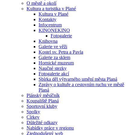
O městě a okolí
Kultura a turistika v Plané
Kultura v Plané
Kontakty
Infocentrum
KINONEKINO
Fotogalerie
Knihovna
Galerie ve věži
Kostel sv. Petra a Pavla
Galerie za sklem
Hornické muzeum
Naučné stezky
Fotogalerie akcí
Sbírka děl výtvarného umění města Planá
Zprávy o kultuře a cestovním ruchu ve městě
Planá
Plánský měsíčník
Koupaliště Planá
Sportovní kluby
Spolky
Církev
Důležité odkazy
Nabídky práce v regionu
Zjednodušený web