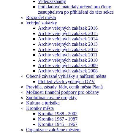
Videozáznamy
Podkladové materiály určené pro členy
zastupitelstva po přihlášení do této sekce
Rozpočet města
Veřejné zakázky
Archiv veřejných zakázek 2016
Archiv veřejných zakázek 2015
Archiv veřejných zakázek 2014
Archiv veřejných zakázek 2013
Archiv veřejných zakázek 2012
Archiv veřejných zakázek 2011
Archiv veřejných zakázek 2010
Archiv veřejných zakázek 2009
Archiv veřejných zakázek 2008
Obecně závazné vyhlášky a nařízení města
Přehled všech vydaných OZV
Pravidla, zásady, řády, ceník města Planá
Možnosti finanční podpory pro občany
Spolufinancované projekty
Kultura a turistika
Kroniky města
Kronika 1988 - 2002
Kronika 1967 - 1987
Kronika 1945 - 1967
Organizace založené městem