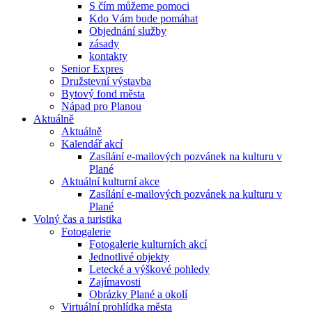
S čím můžeme pomoci
Kdo Vám bude pomáhat
Objednání služby
zásady
kontakty
Senior Expres
Družstevní výstavba
Bytový fond města
Nápad pro Planou
Aktuálně
Aktuálně
Kalendář akcí
Zasílání e-mailových pozvánek na kulturu v
Plané
Aktuální kulturní akce
Zasílání e-mailových pozvánek na kulturu v
Plané
Volný čas a turistika
Fotogalerie
Fotogalerie kulturních akcí
Jednotlivé objekty
Letecké a výškové pohledy
Zajímavosti
Obrázky Plané a okolí
Virtuální prohlídka města