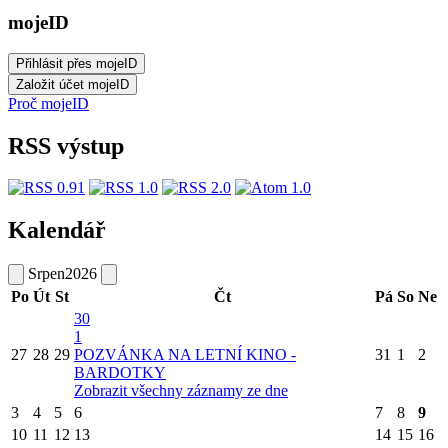
mojeID
Proč mojeID
RSS výstup
Kalendář
Srpen
2026
Po
Út
St
Čt
Pá
So
Ne
30
1
27
28
29
POZVÁNKA NA LETNÍ KINO -
31
1
2
BARDOTKY
Zobrazit všechny záznamy ze dne
3
4
5
6
7
8
9
10
11
12
13
14
15
16