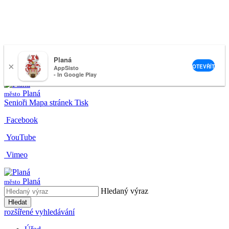
Planá
×
nemeckova@muplana.cz
OTEVŘÍT
AppSisto
- In Google Play
Planá
město
Senioři
Mapa stránek
Tisk
Facebook
YouTube
Vimeo
Planá
město
Hledaný výraz
Hledat
rozšířené vyhledávání