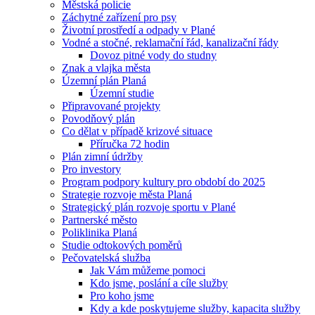
Městská policie
Záchytné zařízení pro psy
Životní prostředí a odpady v Plané
Vodné a stočné, reklamační řád, kanalizační řády
Dovoz pitné vody do studny
Znak a vlajka města
Územní plán Planá
Územní studie
Připravované projekty
Povodňový plán
Co dělat v případě krizové situace
Příručka 72 hodin
Plán zimní údržby
Pro investory
Program podpory kultury pro období do 2025
Strategie rozvoje města Planá
Strategický plán rozvoje sportu v Plané
Partnerské město
Poliklinika Planá
Studie odtokových poměrů
Pečovatelská služba
Jak Vám můžeme pomoci
Kdo jsme, poslání a cíle služby
Pro koho jsme
Kdy a kde poskytujeme služby, kapacita služby