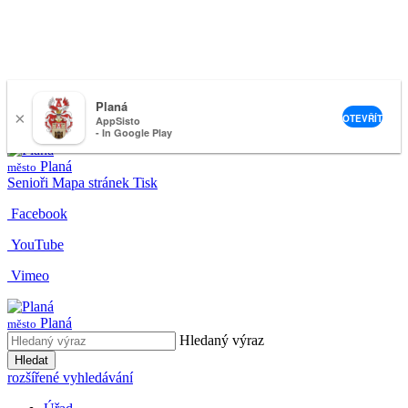
Planá
×
nemeckova@muplana.cz
OTEVŘÍT
AppSisto
- In Google Play
Planá
město
Senioři
Mapa stránek
Tisk
Facebook
YouTube
Vimeo
Planá
město
Hledaný výraz
Hledat
rozšířené vyhledávání