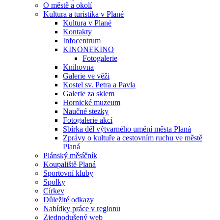
O městě a okolí
Kultura a turistika v Plané
Kultura v Plané
Kontakty
Infocentrum
KINONEKINO
Fotogalerie
Knihovna
Galerie ve věži
Kostel sv. Petra a Pavla
Galerie za sklem
Hornické muzeum
Naučné stezky
Fotogalerie akcí
Sbírka děl výtvarného umění města Planá
Zprávy o kultuře a cestovním ruchu ve městě
Planá
Plánský měsíčník
Koupaliště Planá
Sportovní kluby
Spolky
Církev
Důležité odkazy
Nabídky práce v regionu
Zjednodušený web