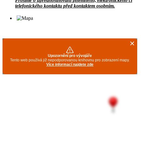
Prosíme o upřednostňování písemného, elektronického či
telefonického kontaktu před kontaktem osobním.