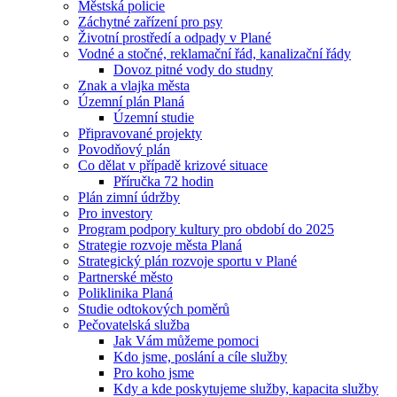
Městská policie
Záchytné zařízení pro psy
Životní prostředí a odpady v Plané
Vodné a stočné, reklamační řád, kanalizační řády
Dovoz pitné vody do studny
Znak a vlajka města
Územní plán Planá
Územní studie
Připravované projekty
Povodňový plán
Co dělat v případě krizové situace
Příručka 72 hodin
Plán zimní údržby
Pro investory
Program podpory kultury pro období do 2025
Strategie rozvoje města Planá
Strategický plán rozvoje sportu v Plané
Partnerské město
Poliklinika Planá
Studie odtokových poměrů
Pečovatelská služba
Jak Vám můžeme pomoci
Kdo jsme, poslání a cíle služby
Pro koho jsme
Kdy a kde poskytujeme služby, kapacita služby