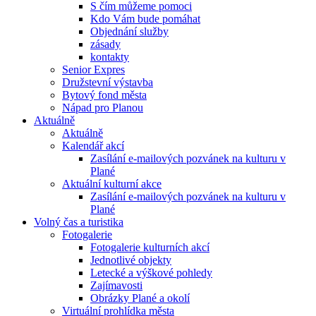
S čím můžeme pomoci
Kdo Vám bude pomáhat
Objednání služby
zásady
kontakty
Senior Expres
Družstevní výstavba
Bytový fond města
Nápad pro Planou
Aktuálně
Aktuálně
Kalendář akcí
Zasílání e-mailových pozvánek na kulturu v
Plané
Aktuální kulturní akce
Zasílání e-mailových pozvánek na kulturu v
Plané
Volný čas a turistika
Fotogalerie
Fotogalerie kulturních akcí
Jednotlivé objekty
Letecké a výškové pohledy
Zajímavosti
Obrázky Plané a okolí
Virtuální prohlídka města