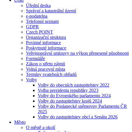
Úřad
Úřední deska
Správní a katastrální území
e-podatelna
Telefonní seznam
GDPR
Czech POINT
Organizační struktura
Povinné informace
Poskytnuté informace
Veřejnoprávní smlouvy na výkon přenesené působnosti
Formuláře
Zákon o střetu zájmů
Volná pracovní místa
Termíny svatebních obřadů
Volby
Volby do obecních zastupitelstev 2022
Volba prezidenta republiky 2023
Volby do Evropského parlamentu 2024
Volby do zastupitelstev krajů 2024
Volby do Poslanecké sněmovny Parlamentu ČR
2025
Volby do zastupitelstev obcí a Senátu 2026
Město
O městě a okolí