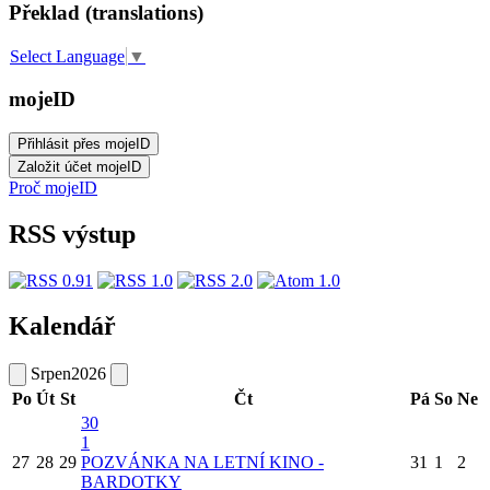
Překlad (translations)
Select Language
▼
mojeID
Proč mojeID
RSS výstup
Kalendář
Srpen
2026
Po
Út
St
Čt
Pá
So
Ne
30
1
27
28
29
POZVÁNKA NA LETNÍ KINO -
31
1
2
BARDOTKY