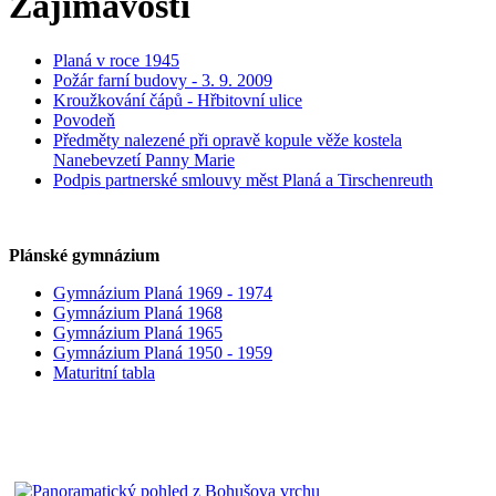
Zajímavosti
Planá v roce 1945
Požár farní budovy - 3. 9. 2009
Kroužkování čápů - Hřbitovní ulice
Povodeň
Předměty nalezené při opravě kopule věže kostela
Nanebevzetí Panny Marie
Podpis partnerské smlouvy měst Planá a Tirschenreuth
Plánské gymnázium
Gymnázium Planá 1969 - 1974
Gymnázium Planá 1968
Gymnázium Planá 1965
Gymnázium Planá 1950 - 1959
Maturitní tabla