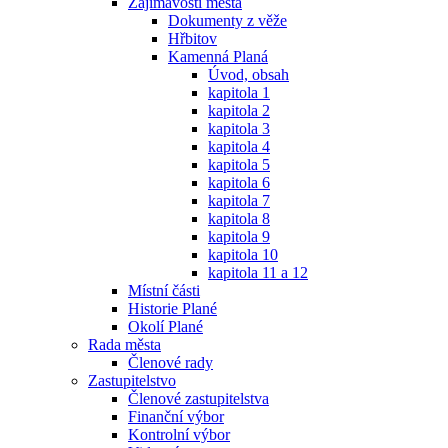
Zajímavosti města
Dokumenty z věže
Hřbitov
Kamenná Planá
Úvod, obsah
kapitola 1
kapitola 2
kapitola 3
kapitola 4
kapitola 5
kapitola 6
kapitola 7
kapitola 8
kapitola 9
kapitola 10
kapitola 11 a 12
Místní části
Historie Plané
Okolí Plané
Rada města
Členové rady
Zastupitelstvo
Členové zastupitelstva
Finanční výbor
Kontrolní výbor