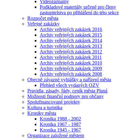
Videozáznamy
Podkladové materiály určené pro členy
zastupitelstva po přihlášení do této sekce
Rozpočet města
Veřejné zakázky
Archiv veřejných zakázek 2016
Archiv veřejných zakázek 2015
Archiv veřejných zakázek 2014
Archiv veřejných zakázek 2013
Archiv veřejných zakázek 2012
Archiv veřejných zakázek 2011
Archiv veřejných zakázek 2010
Archiv veřejných zakázek 2009
Archiv veřejných zakázek 2008
Obecně závazné vyhlášky a nařízení města
Přehled všech vydaných OZV
Pravidla, zásady, řády, ceník města Planá
Možnosti finanční podpory pro občany
Spolufinancované projekty
Kultura a turistika
Kroniky města
Kronika 1988 - 2002
Kronika 1967 - 1987
Kronika 1945 - 1967
Organizace založené městem