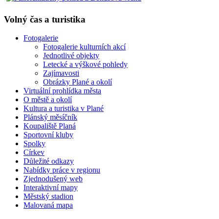
Volný čas a turistika
Fotogalerie
Fotogalerie kulturních akcí
Jednotlivé objekty
Letecké a výškové pohledy
Zajímavosti
Obrázky Plané a okolí
Virtuální prohlídka města
O městě a okolí
Kultura a turistika v Plané
Plánský měsíčník
Koupaliště Planá
Sportovní kluby
Spolky
Církev
Důležité odkazy
Nabídky práce v regionu
Zjednodušený web
Interaktivní mapy
Městský stadion
Malovaná mapa