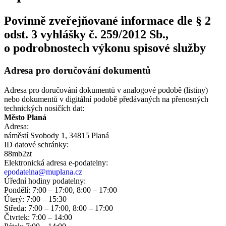
Povinně zveřejňované informace dle § 2
odst. 3 vyhlášky č. 259/2012 Sb.,
o podrobnostech výkonu spisové služby
Adresa pro doručování dokumentů
Adresa pro doručování dokumentů v analogové podobě (listiny)
nebo dokumentů v digitální podobě předávaných na přenosných
technických nosičích dat:
Město Planá
Adresa:
náměstí Svobody 1, 34815 Planá
ID datové schránky:
88mb2zt
Elektronická adresa e‑podatelny:
epodatelna@muplana.cz
Úřední hodiny podatelny:
Pondělí: 7:00 – 17:00, 8:00 – 17:00
Úterý: 7:00 – 15:30
Středa: 7:00 – 17:00, 8:00 – 17:00
Čtvrtek: 7:00 – 14:00