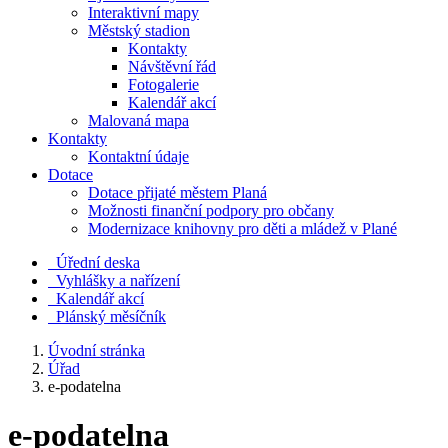
Interaktivní mapy
Městský stadion
Kontakty
Návštěvní řád
Fotogalerie
Kalendář akcí
Malovaná mapa
Kontakty
Kontaktní údaje
Dotace
Dotace přijaté městem Planá
Možnosti finanční podpory pro občany
Modernizace knihovny pro děti a mládež v Plané
Úřední deska
Vyhlášky a nařízení
Kalendář akcí
Plánský měsíčník
Úvodní stránka
Úřad
e-podatelna
e-podatelna