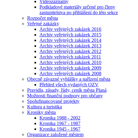
Videozáznamy
Podkladové materiály určené pro členy
zastupitelstva po přihlášení do této sekce
Rozpočet města
Veřejné zakázky
Archiv veřejných zakázek 2016
Archiv veřejných zakázek 2015
Archiv veřejných zakázek 2014
Archiv veřejných zakázek 2013
Archiv veřejných zakázek 2012
Archiv veřejných zakázek 2011
Archiv veřejných zakázek 2010
Archiv veřejných zakázek 2009
Archiv veřejných zakázek 2008
Obecně závazné vyhlášky a nařízení města
Přehled všech vydaných OZV
Pravidla, zásady, řády, ceník města Planá
Možnosti finanční podpory pro občany
Spolufinancované projekty
Kultura a turistika
Kroniky města
Kronika 1988 - 2002
Kronika 1967 - 1987
Kronika 1945 - 1967
Organizace založené městem