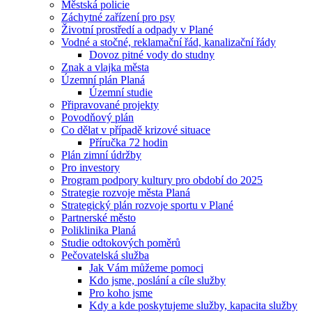
Městská policie
Záchytné zařízení pro psy
Životní prostředí a odpady v Plané
Vodné a stočné, reklamační řád, kanalizační řády
Dovoz pitné vody do studny
Znak a vlajka města
Územní plán Planá
Územní studie
Připravované projekty
Povodňový plán
Co dělat v případě krizové situace
Příručka 72 hodin
Plán zimní údržby
Pro investory
Program podpory kultury pro období do 2025
Strategie rozvoje města Planá
Strategický plán rozvoje sportu v Plané
Partnerské město
Poliklinika Planá
Studie odtokových poměrů
Pečovatelská služba
Jak Vám můžeme pomoci
Kdo jsme, poslání a cíle služby
Pro koho jsme
Kdy a kde poskytujeme služby, kapacita služby