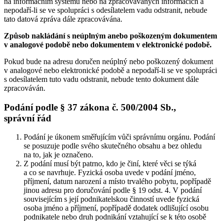
na informačním systému nebo na zpracovávaných informacích a
nepodaří-li se ve spolupráci s odesílatelem vadu odstranit, nebude
tato datová zpráva dále zpracovávána.
Způsob nakládání s neúplným anebo poškozeným dokumentem
v analogové podobě nebo dokumentem v elektronické podobě.
Pokud bude na adresu doručen neúplný nebo poškozený dokument
v analogové nebo elektronické podobě a nepodaří-li se ve spolupráci
s odesílatelem tuto vadu odstranit, nebude tento dokument dále
zpracováván.
Podání podle § 37 zákona č. 500/2004 Sb.,
správní řád
Podání je úkonem směřujícím vůči správnímu orgánu. Podání
se posuzuje podle svého skutečného obsahu a bez ohledu
na to, jak je označeno.
Z podání musí být patrno, kdo je činí, které věci se týká
a co se navrhuje. Fyzická osoba uvede v podání jméno,
příjmení, datum narození a místo trvalého pobytu, popřípadě
jinou adresu pro doručování podle § 19 odst. 4. V podání
souvisejícím s její podnikatelskou činností uvede fyzická
osoba jméno a příjmení, popřípadě dodatek odlišující osobu
podnikatele nebo druh podnikání vztahující se k této osobě