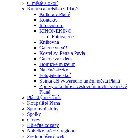
O městě a okolí
Kultura a turistika v Plané
Kultura v Plané
Kontakty
Infocentrum
KINONEKINO
Fotogalerie
Knihovna
Galerie ve věži
Kostel sv. Petra a Pavla
Galerie za sklem
Hornické muzeum
Naučné stezky
Fotogalerie akcí
Sbírka děl výtvarného umění města Planá
Zprávy o kultuře a cestovním ruchu ve městě
Planá
Plánský měsíčník
Koupaliště Planá
Sportovní kluby
Spolky
Církev
Důležité odkazy
Nabídky práce v regionu
Zjednodušený web