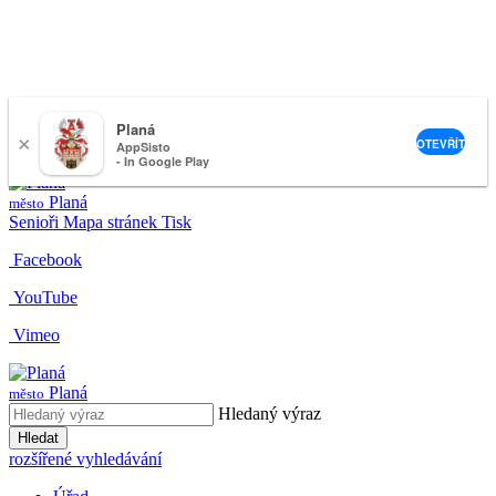
Planá
×
nemeckova@muplana.cz
OTEVŘÍT
AppSisto
- In Google Play
Planá
město
Senioři
Mapa stránek
Tisk
Facebook
YouTube
Vimeo
Planá
město
Hledaný výraz
Hledat
rozšířené vyhledávání