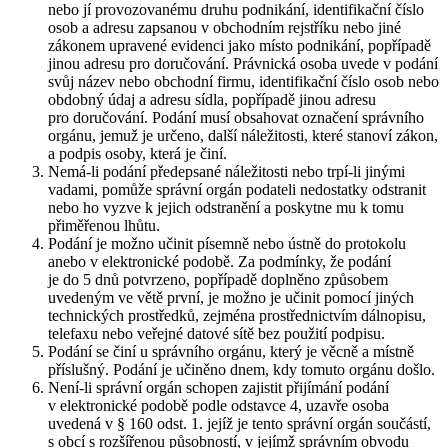
nebo jí provozovanému druhu podnikání, identifikační číslo
osob a adresu zapsanou v obchodním rejstříku nebo jiné
zákonem upravené evidenci jako místo podnikání, popřípadě
jinou adresu pro doručování. Právnická osoba uvede v podání
svůj název nebo obchodní firmu, identifikační číslo osob nebo
obdobný údaj a adresu sídla, popřípadě jinou adresu
pro doručování. Podání musí obsahovat označení správního
orgánu, jemuž je určeno, další náležitosti, které stanoví zákon,
a podpis osoby, která je činí.
Nemá-li podání předepsané náležitosti nebo trpí-li jinými
vadami, pomůže správní orgán podateli nedostatky odstranit
nebo ho vyzve k jejich odstranění a poskytne mu k tomu
přiměřenou lhůtu.
Podání je možno učinit písemně nebo ústně do protokolu
anebo v elektronické podobě. Za podmínky, že podání
je do 5 dnů potvrzeno, popřípadě doplněno způsobem
uvedeným ve větě první, je možno je učinit pomocí jiných
technických prostředků, zejména prostřednictvím dálnopisu,
telefaxu nebo veřejné datové sítě bez použití podpisu.
Podání se činí u správního orgánu, který je věcně a místně
příslušný. Podání je učiněno dnem, kdy tomuto orgánu došlo.
Není-li správní orgán schopen zajistit přijímání podání
v elektronické podobě podle odstavce 4, uzavře osoba
uvedená v § 160 odst. 1. jejíž je tento správní orgán součástí,
s obcí s rozšířenou působností, v jejímž správním obvodu