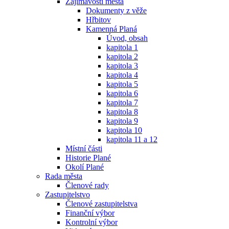
Zajímavosti města
Dokumenty z věže
Hřbitov
Kamenná Planá
Úvod, obsah
kapitola 1
kapitola 2
kapitola 3
kapitola 4
kapitola 5
kapitola 6
kapitola 7
kapitola 8
kapitola 9
kapitola 10
kapitola 11 a 12
Místní části
Historie Plané
Okolí Plané
Rada města
Členové rady
Zastupitelstvo
Členové zastupitelstva
Finanční výbor
Kontrolní výbor