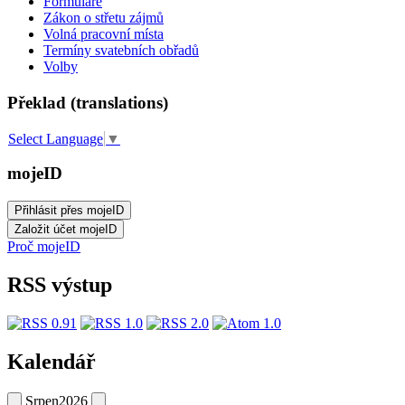
Formuláře
Zákon o střetu zájmů
Volná pracovní místa
Termíny svatebních obřadů
Volby
Překlad (translations)
Select Language
▼
mojeID
Proč mojeID
RSS výstup
Kalendář
Srpen
2026