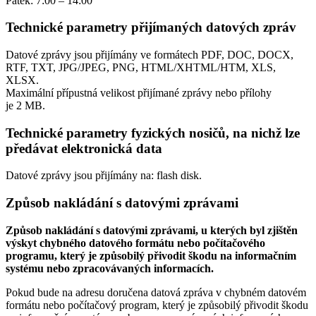
Pátek: 7:00 – 14:00
Technické parametry přijímaných datových zpráv
Datové zprávy jsou přijímány ve formátech
PDF, DOC, DOCX,
RTF, TXT, JPG/JPEG, PNG, HTML/XHTML/HTM, XLS,
XLSX.
Maximální přípustná velikost přijímané zprávy nebo přílohy
je
2 MB
.
Technické parametry fyzických nosičů, na nichž lze
předávat elektronická data
Datové zprávy jsou přijímány na:
flash disk.
Způsob nakládání s datovými zprávami
Způsob nakládání s datovými zprávami, u kterých byl zjištěn
výskyt chybného datového formátu nebo počítačového
programu, který je způsobilý přivodit škodu na informačním
systému nebo zpracovávaných informacích.
Pokud bude na adresu doručena datová zpráva v chybném datovém
formátu nebo počítačový program, který je způsobilý přivodit škodu