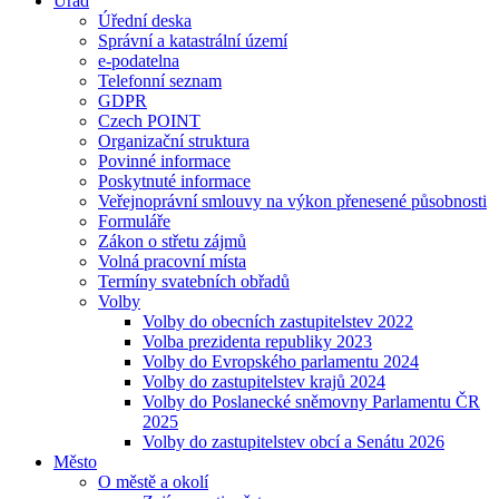
Úřad
Úřední deska
Správní a katastrální území
e-podatelna
Telefonní seznam
GDPR
Czech POINT
Organizační struktura
Povinné informace
Poskytnuté informace
Veřejnoprávní smlouvy na výkon přenesené působnosti
Formuláře
Zákon o střetu zájmů
Volná pracovní místa
Termíny svatebních obřadů
Volby
Volby do obecních zastupitelstev 2022
Volba prezidenta republiky 2023
Volby do Evropského parlamentu 2024
Volby do zastupitelstev krajů 2024
Volby do Poslanecké sněmovny Parlamentu ČR
2025
Volby do zastupitelstev obcí a Senátu 2026
Město
O městě a okolí