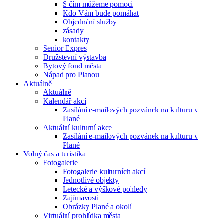
S čím můžeme pomoci
Kdo Vám bude pomáhat
Objednání služby
zásady
kontakty
Senior Expres
Družstevní výstavba
Bytový fond města
Nápad pro Planou
Aktuálně
Aktuálně
Kalendář akcí
Zasílání e-mailových pozvánek na kulturu v
Plané
Aktuální kulturní akce
Zasílání e-mailových pozvánek na kulturu v
Plané
Volný čas a turistika
Fotogalerie
Fotogalerie kulturních akcí
Jednotlivé objekty
Letecké a výškové pohledy
Zajímavosti
Obrázky Plané a okolí
Virtuální prohlídka města