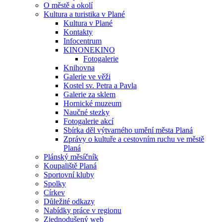
O městě a okolí
Kultura a turistika v Plané
Kultura v Plané
Kontakty
Infocentrum
KINONEKINO
Fotogalerie
Knihovna
Galerie ve věži
Kostel sv. Petra a Pavla
Galerie za sklem
Hornické muzeum
Naučné stezky
Fotogalerie akcí
Sbírka děl výtvarného umění města Planá
Zprávy o kultuře a cestovním ruchu ve městě
Planá
Plánský měsíčník
Koupaliště Planá
Sportovní kluby
Spolky
Církev
Důležité odkazy
Nabídky práce v regionu
Zjednodušený web