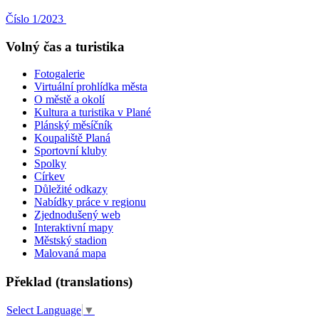
Číslo 1/2023
Volný čas a turistika
Fotogalerie
Virtuální prohlídka města
O městě a okolí
Kultura a turistika v Plané
Plánský měsíčník
Koupaliště Planá
Sportovní kluby
Spolky
Církev
Důležité odkazy
Nabídky práce v regionu
Zjednodušený web
Interaktivní mapy
Městský stadion
Malovaná mapa
Překlad (translations)
Select Language
▼