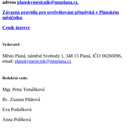
adresu
planskymesicnik@muplana.cz
.
Závazná pravidla pro uveřejňování příspěvků v Plánském
měsíčníku
Ceník inzerce
Vydavatel:
Město Planá, náměstí Svobody 1, 348 15 Planá, IČO 00260096,
email:
planskymesicnik@muplana.cz
Redakční rada:
Mgr. Petra Tomášková
Bc. Zuzana Pilátová
Eva Podušková
Anna Prášková