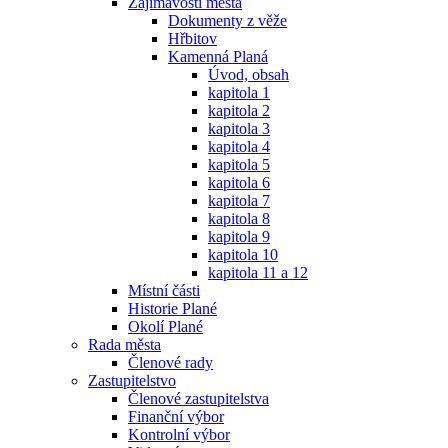
Zajímavosti města
Dokumenty z věže
Hřbitov
Kamenná Planá
Úvod, obsah
kapitola 1
kapitola 2
kapitola 3
kapitola 4
kapitola 5
kapitola 6
kapitola 7
kapitola 8
kapitola 9
kapitola 10
kapitola 11 a 12
Místní části
Historie Plané
Okolí Plané
Rada města
Členové rady
Zastupitelstvo
Členové zastupitelstva
Finanční výbor
Kontrolní výbor