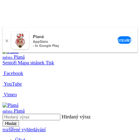
Planá
×
nemeckova@muplana.cz
OTEVŘÍT
AppSisto
- In Google Play
Planá
město
Senioři
Mapa stránek
Tisk
Facebook
YouTube
Vimeo
Planá
město
Hledaný výraz
Hledat
rozšířené vyhledávání