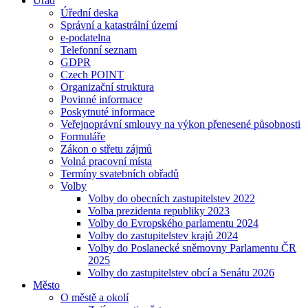
Úřad
Úřední deska
Správní a katastrální území
e-podatelna
Telefonní seznam
GDPR
Czech POINT
Organizační struktura
Povinné informace
Poskytnuté informace
Veřejnoprávní smlouvy na výkon přenesené působnosti
Formuláře
Zákon o střetu zájmů
Volná pracovní místa
Termíny svatebních obřadů
Volby
Volby do obecních zastupitelstev 2022
Volba prezidenta republiky 2023
Volby do Evropského parlamentu 2024
Volby do zastupitelstev krajů 2024
Volby do Poslanecké sněmovny Parlamentu ČR
2025
Volby do zastupitelstev obcí a Senátu 2026
Město
O městě a okolí