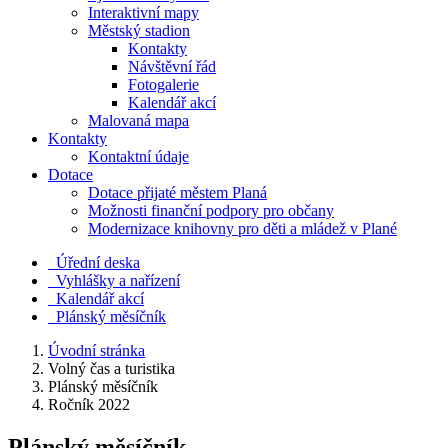
Interaktivní mapy
Městský stadion
Kontakty
Návštěvní řád
Fotogalerie
Kalendář akcí
Malovaná mapa
Kontakty
Kontaktní údaje
Dotace
Dotace přijaté městem Planá
Možnosti finanční podpory pro občany
Modernizace knihovny pro děti a mládež v Plané
Úřední deska
Vyhlášky a nařízení
Kalendář akcí
Plánský měsíčník
Úvodní stránka
Volný čas a turistika
Plánský měsíčník
Ročník 2022
Plánský měsíčník