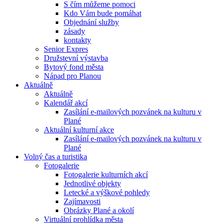
S čím můžeme pomoci
Kdo Vám bude pomáhat
Objednání služby
zásady
kontakty
Senior Expres
Družstevní výstavba
Bytový fond města
Nápad pro Planou
Aktuálně
Aktuálně
Kalendář akcí
Zasílání e-mailových pozvánek na kulturu v
Plané
Aktuální kulturní akce
Zasílání e-mailových pozvánek na kulturu v
Plané
Volný čas a turistika
Fotogalerie
Fotogalerie kulturních akcí
Jednotlivé objekty
Letecké a výškové pohledy
Zajímavosti
Obrázky Plané a okolí
Virtuální prohlídka města