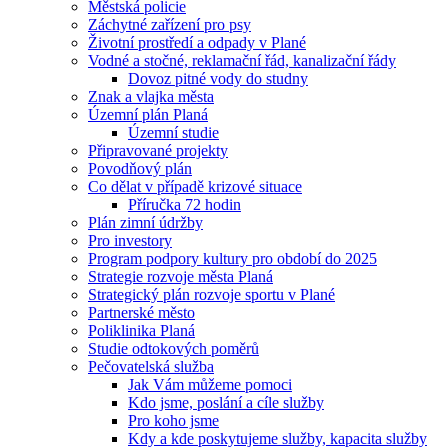
Městská policie
Záchytné zařízení pro psy
Životní prostředí a odpady v Plané
Vodné a stočné, reklamační řád, kanalizační řády
Dovoz pitné vody do studny
Znak a vlajka města
Územní plán Planá
Územní studie
Připravované projekty
Povodňový plán
Co dělat v případě krizové situace
Příručka 72 hodin
Plán zimní údržby
Pro investory
Program podpory kultury pro období do 2025
Strategie rozvoje města Planá
Strategický plán rozvoje sportu v Plané
Partnerské město
Poliklinika Planá
Studie odtokových poměrů
Pečovatelská služba
Jak Vám můžeme pomoci
Kdo jsme, poslání a cíle služby
Pro koho jsme
Kdy a kde poskytujeme služby, kapacita služby