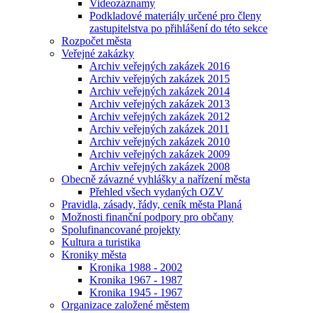
Videozáznamy
Podkladové materiály určené pro členy
zastupitelstva po přihlášení do této sekce
Rozpočet města
Veřejné zakázky
Archiv veřejných zakázek 2016
Archiv veřejných zakázek 2015
Archiv veřejných zakázek 2014
Archiv veřejných zakázek 2013
Archiv veřejných zakázek 2012
Archiv veřejných zakázek 2011
Archiv veřejných zakázek 2010
Archiv veřejných zakázek 2009
Archiv veřejných zakázek 2008
Obecně závazné vyhlášky a nařízení města
Přehled všech vydaných OZV
Pravidla, zásady, řády, ceník města Planá
Možnosti finanční podpory pro občany
Spolufinancované projekty
Kultura a turistika
Kroniky města
Kronika 1988 - 2002
Kronika 1967 - 1987
Kronika 1945 - 1967
Organizace založené městem