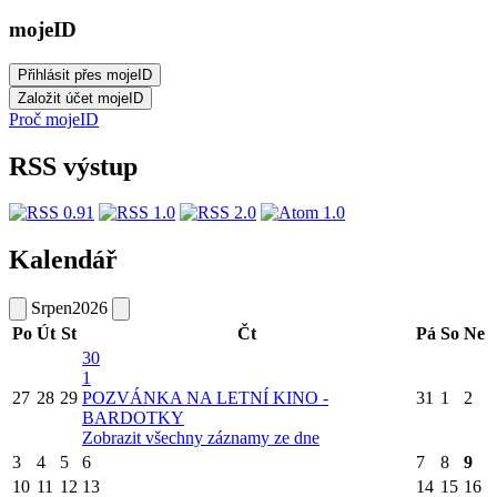
mojeID
Proč mojeID
RSS výstup
Kalendář
Srpen
2026
Po
Út
St
Čt
Pá
So
Ne
30
1
27
28
29
POZVÁNKA NA LETNÍ KINO -
31
1
2
BARDOTKY
Zobrazit všechny záznamy ze dne
3
4
5
6
7
8
9
10
11
12
13
14
15
16