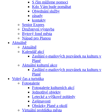
S čím můžeme pomoci
Kdo Vám bude pomáhat
Objednání služby
zásady
kontakty
Senior Expres
Družstevní výstavba
Bytový fond města
Nápad pro Planou
Aktuálně
Aktuálně
Kalendář akcí
Zasílání e-mailových pozvánek na kulturu v
Plané
Aktuální kulturní akce
Zasílání e-mailových pozvánek na kulturu v
Plané
Volný čas a turistika
Fotogalerie
Fotogalerie kulturních akcí
Jednotlivé objekty
Letecké a výškové pohledy
Zajímavosti
Obrázky Plané a okolí
Virtuální prohlídka města