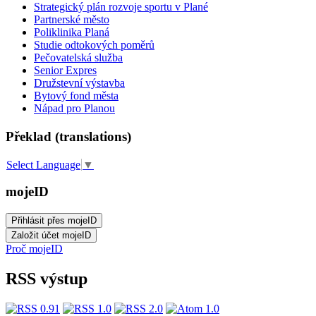
Strategický plán rozvoje sportu v Plané
Partnerské město
Poliklinika Planá
Studie odtokových poměrů
Pečovatelská služba
Senior Expres
Družstevní výstavba
Bytový fond města
Nápad pro Planou
Překlad (translations)
Select Language
▼
mojeID
Proč mojeID
RSS výstup