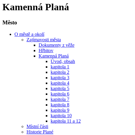
Kamenná Planá
Město
O městě a okolí
Zajímavosti města
Dokumenty z věže
Hřbitov
Kamenná Planá
Úvod, obsah
kapitola 1
kapitola 2
kapitola 3
kapitola 4
kapitola 5
kapitola 6
kapitola 7
kapitola 8
kapitola 9
kapitola 10
kapitola 11 a 12
Místní části
Historie Plané