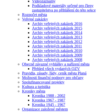
Videozáznamy
Podkladové materiály určené pro členy
zastupitelstva po přihlášení do této sekce
Rozpočet města
Veřejné zakázky
Archiv veřejných zakázek 2016
Archiv veřejných zakázek 2015
Archiv veřejných zakázek 2014
Archiv veřejných zakázek 2013
Archiv veřejných zakázek 2012
Archiv veřejných zakázek 2011
Archiv veřejných zakázek 2010
Archiv veřejných zakázek 2009
Archiv veřejných zakázek 2008
Obecně závazné vyhlášky a nařízení města
Přehled všech vydaných OZV
Pravidla, zásady, řády, ceník města Planá
Možnosti finanční podpory pro občany
Spolufinancované projekty
Kultura a turistika
Kroniky města
Kronika 1988 - 2002
Kronika 1967 - 1987
Kronika 1945 - 1967
Organizace založené městem