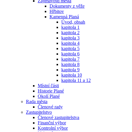
Zajímavosti města
Dokumenty z věže
Hřbitov
Kamenná Planá
Úvod, obsah
kapitola 1
kapitola 2
kapitola 3
kapitola 4
kapitola 5
kapitola 6
kapitola 7
kapitola 8
kapitola 9
kapitola 10
kapitola 11 a 12
Místní části
Historie Plané
Okolí Plané
Rada města
Členové rady
Zastupitelstvo
Členové zastupitelstva
Finanční výbor
Kontrolní výbor