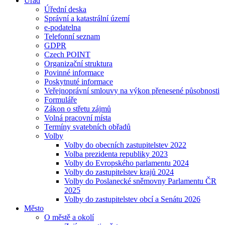
Úřad
Úřední deska
Správní a katastrální území
e-podatelna
Telefonní seznam
GDPR
Czech POINT
Organizační struktura
Povinné informace
Poskytnuté informace
Veřejnoprávní smlouvy na výkon přenesené působnosti
Formuláře
Zákon o střetu zájmů
Volná pracovní místa
Termíny svatebních obřadů
Volby
Volby do obecních zastupitelstev 2022
Volba prezidenta republiky 2023
Volby do Evropského parlamentu 2024
Volby do zastupitelstev krajů 2024
Volby do Poslanecké sněmovny Parlamentu ČR
2025
Volby do zastupitelstev obcí a Senátu 2026
Město
O městě a okolí