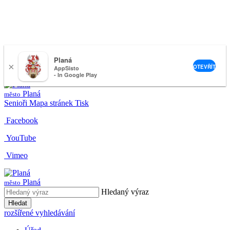
Planá
×
nemeckova@muplana.cz
OTEVŘÍT
AppSisto
- In Google Play
Planá
město
Senioři
Mapa stránek
Tisk
Facebook
YouTube
Vimeo
Planá
město
Hledaný výraz
Hledat
rozšířené vyhledávání