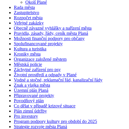
Okolí Plané
Rada města
Zastupitelstvo
Rozpočet města
Veřejné zakázky
Obecně závazné vyhlášky a nařízení města
Pravidla, zásady, řády, ceník města Planá
Možnosti finanční podpory pro občany
Spolufinancované projekty
Kultura a turistika
Kroniky města
Organizace založené městem
Městská policie
Záchytné zařízení pro psy
Životní prostředí a odpady v Plané
Vodné a stočné, reklamační řád, kanalizační řády
Znak a vlajka města
Územní plán Planá
Připravované projekty
Povodňový plán
Co dělat v případě krizové situace
Plán zimní údržby
Pro investory
Program podpory kultury pro období do 2025
Strategie rozvoje města Planá