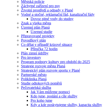
Městská policie
Záchytné zařízení pro psy
Životní prostředí a odpady v Plané
Vodné a stočné, reklamační řád, kanalizační řády
Dovoz pitné vody do studny
Znak a vlajka města
Územní plán Planá
Územní studie
Připravované projekty
Povodňový plán
Co dělat v případě krizové situace
Příručka 72 hodin
Plán zimní údržby
Pro investory
Program podpory kultury pro období do 2025
Strategie rozvoje města Planá
Strategický plán rozvoje sportu v Plané
Partnerské město
Poliklinika Planá
Studie odtokových poměrů
Pečovatelská služba
Jak Vám můžeme pomoci
Kdo jsme, poslání a cíle služby
Pro koho jsme
Kdy a kde poskytujeme služby, kapacita služby