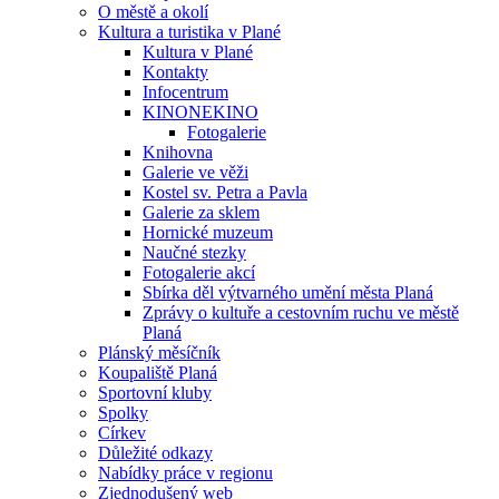
O městě a okolí
Kultura a turistika v Plané
Kultura v Plané
Kontakty
Infocentrum
KINONEKINO
Fotogalerie
Knihovna
Galerie ve věži
Kostel sv. Petra a Pavla
Galerie za sklem
Hornické muzeum
Naučné stezky
Fotogalerie akcí
Sbírka děl výtvarného umění města Planá
Zprávy o kultuře a cestovním ruchu ve městě
Planá
Plánský měsíčník
Koupaliště Planá
Sportovní kluby
Spolky
Církev
Důležité odkazy
Nabídky práce v regionu
Zjednodušený web