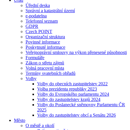
Úřad
Úřední deska
Správní a katastrální území
e-podatelna
Telefonní seznam
GDPR
Czech POINT
Organizační struktura
Povinné informace
Poskytnuté informace
Veřejnoprávní smlouvy na výkon přenesené působnosti
Formuláře
Zákon o střetu zájmů
Volná pracovní místa
Termíny svatebních obřadů
Volby
Volby do obecních zastupitelstev 2022
Volba prezidenta republiky 2023
Volby do Evropského parlamentu 2024
Volby do zastupitelstev krajů 2024
Volby do Poslanecké sněmovny Parlamentu ČR
2025
Volby do zastupitelstev obcí a Senátu 2026
Město
O městě a okolí