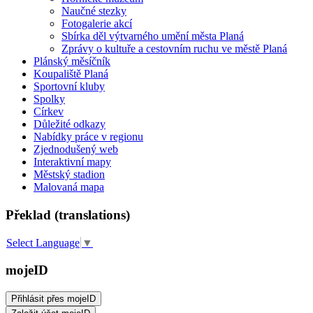
Naučné stezky
Fotogalerie akcí
Sbírka děl výtvarného umění města Planá
Zprávy o kultuře a cestovním ruchu ve městě Planá
Plánský měsíčník
Koupaliště Planá
Sportovní kluby
Spolky
Církev
Důležité odkazy
Nabídky práce v regionu
Zjednodušený web
Interaktivní mapy
Městský stadion
Malovaná mapa
Překlad (translations)
Select Language
▼
mojeID