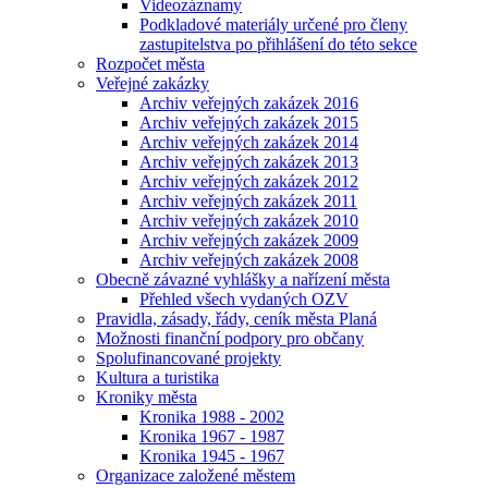
Videozáznamy
Podkladové materiály určené pro členy
zastupitelstva po přihlášení do této sekce
Rozpočet města
Veřejné zakázky
Archiv veřejných zakázek 2016
Archiv veřejných zakázek 2015
Archiv veřejných zakázek 2014
Archiv veřejných zakázek 2013
Archiv veřejných zakázek 2012
Archiv veřejných zakázek 2011
Archiv veřejných zakázek 2010
Archiv veřejných zakázek 2009
Archiv veřejných zakázek 2008
Obecně závazné vyhlášky a nařízení města
Přehled všech vydaných OZV
Pravidla, zásady, řády, ceník města Planá
Možnosti finanční podpory pro občany
Spolufinancované projekty
Kultura a turistika
Kroniky města
Kronika 1988 - 2002
Kronika 1967 - 1987
Kronika 1945 - 1967
Organizace založené městem