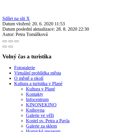
Sdílet na síti X
Datum vložení:
20. 6. 2020 11:53
Datum poslední aktualizace:
28. 8. 2020 22:30
Autor:
Petra Tomášková
Volný čas a turistika
Fotogalerie
Virtuální prohlídka města
O městě a okolí
Kultura a turistika v Plané
Kultura v Plané
Kontakty
Infocentrum
KINONEKINO
Knihovna
Galerie ve věži
Kostel sv. Petra a Pavla
Galerie za sklem
Hornické muzeum