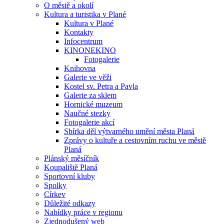
O městě a okolí
Kultura a turistika v Plané
Kultura v Plané
Kontakty
Infocentrum
KINONEKINO
Fotogalerie
Knihovna
Galerie ve věži
Kostel sv. Petra a Pavla
Galerie za sklem
Hornické muzeum
Naučné stezky
Fotogalerie akcí
Sbírka děl výtvarného umění města Planá
Zprávy o kultuře a cestovním ruchu ve městě
Planá
Plánský měsíčník
Koupaliště Planá
Sportovní kluby
Spolky
Církev
Důležité odkazy
Nabídky práce v regionu
Zjednodušený web