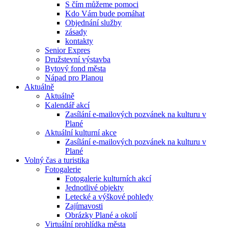
S čím můžeme pomoci
Kdo Vám bude pomáhat
Objednání služby
zásady
kontakty
Senior Expres
Družstevní výstavba
Bytový fond města
Nápad pro Planou
Aktuálně
Aktuálně
Kalendář akcí
Zasílání e-mailových pozvánek na kulturu v
Plané
Aktuální kulturní akce
Zasílání e-mailových pozvánek na kulturu v
Plané
Volný čas a turistika
Fotogalerie
Fotogalerie kulturních akcí
Jednotlivé objekty
Letecké a výškové pohledy
Zajímavosti
Obrázky Plané a okolí
Virtuální prohlídka města