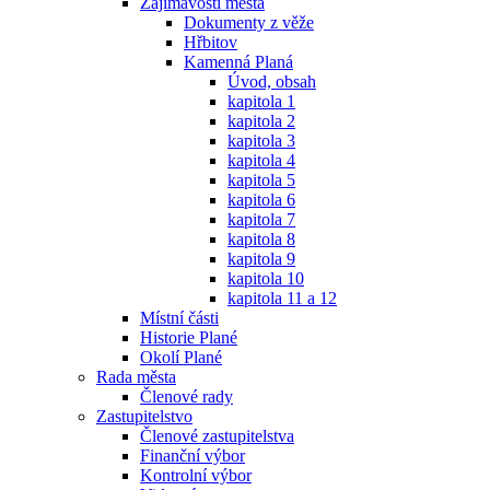
Zajímavosti města
Dokumenty z věže
Hřbitov
Kamenná Planá
Úvod, obsah
kapitola 1
kapitola 2
kapitola 3
kapitola 4
kapitola 5
kapitola 6
kapitola 7
kapitola 8
kapitola 9
kapitola 10
kapitola 11 a 12
Místní části
Historie Plané
Okolí Plané
Rada města
Členové rady
Zastupitelstvo
Členové zastupitelstva
Finanční výbor
Kontrolní výbor