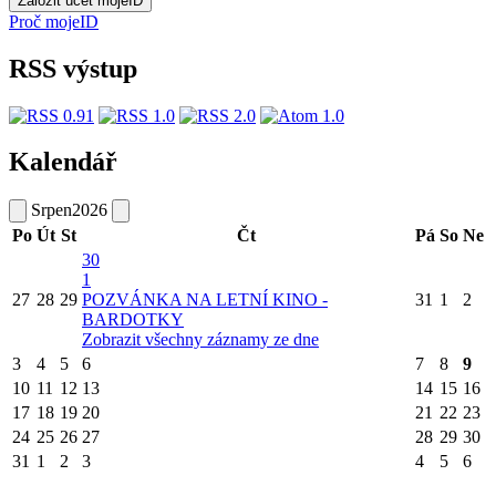
Proč mojeID
RSS výstup
Kalendář
Srpen
2026
Po
Út
St
Čt
Pá
So
Ne
30
1
27
28
29
POZVÁNKA NA LETNÍ KINO -
31
1
2
BARDOTKY
Zobrazit všechny záznamy ze dne
3
4
5
6
7
8
9
10
11
12
13
14
15
16
17
18
19
20
21
22
23
24
25
26
27
28
29
30
31
1
2
3
4
5
6