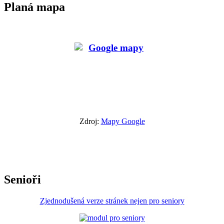
Planá mapa
Zdroj:
Mapy Google
Senioři
Zjednodušená verze stránek nejen pro seniory