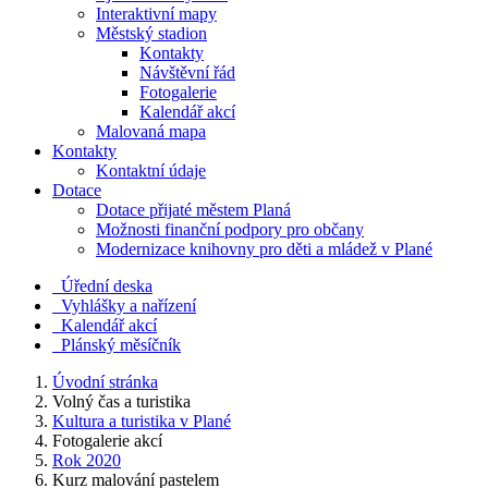
Interaktivní mapy
Městský stadion
Kontakty
Návštěvní řád
Fotogalerie
Kalendář akcí
Malovaná mapa
Kontakty
Kontaktní údaje
Dotace
Dotace přijaté městem Planá
Možnosti finanční podpory pro občany
Modernizace knihovny pro děti a mládež v Plané
Úřední deska
Vyhlášky a nařízení
Kalendář akcí
Plánský měsíčník
Úvodní stránka
Volný čas a turistika
Kultura a turistika v Plané
Fotogalerie akcí
Rok 2020
Kurz malování pastelem