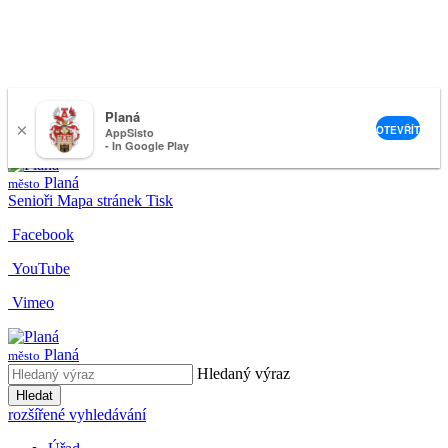
Planá
×
nemeckova@muplana.cz
OTEVŘÍT
AppSisto
- In Google Play
Planá
město
Senioři
Mapa stránek
Tisk
Facebook
YouTube
Vimeo
Planá
město
Hledaný výraz
Hledat
rozšířené vyhledávání