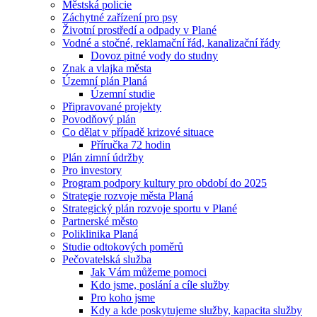
Městská policie
Záchytné zařízení pro psy
Životní prostředí a odpady v Plané
Vodné a stočné, reklamační řád, kanalizační řády
Dovoz pitné vody do studny
Znak a vlajka města
Územní plán Planá
Územní studie
Připravované projekty
Povodňový plán
Co dělat v případě krizové situace
Příručka 72 hodin
Plán zimní údržby
Pro investory
Program podpory kultury pro období do 2025
Strategie rozvoje města Planá
Strategický plán rozvoje sportu v Plané
Partnerské město
Poliklinika Planá
Studie odtokových poměrů
Pečovatelská služba
Jak Vám můžeme pomoci
Kdo jsme, poslání a cíle služby
Pro koho jsme
Kdy a kde poskytujeme služby, kapacita služby