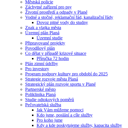
Městská policie
Záchytné zařízení pro psy
Životní prostředí a odpady v Plané
Vodné a stočné, reklamační řád, kanalizační řády
Dovoz pitné vody do studny
Znak a vlajka města
Územní plán Planá
Územní studie
Připravované projekty
Povodňový plán
Co dělat v případě krizové situace
Příručka 72 hodin
Plán zimní údržby
Pro investory
Program podpory kultury pro období do 2025
Strategie rozvoje města Planá
Strategický plán rozvoje sportu v Plané
Partnerské město
Poliklinika Planá
Studie odtokových poměrů
Pečovatelská služba
Jak Vám můžeme pomoci
Kdo jsme, poslání a cíle služby
Pro koho jsme
Kdy a kde poskytujeme služby, kapacita služby