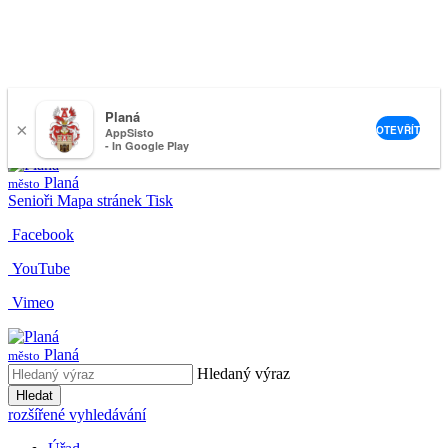
Planá
×
nemeckova@muplana.cz
OTEVŘÍT
AppSisto
- In Google Play
Planá
město
Senioři
Mapa stránek
Tisk
Facebook
YouTube
Vimeo
Planá
město
Hledaný výraz
Hledat
rozšířené vyhledávání