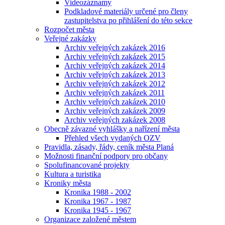
Videozáznamy
Podkladové materiály určené pro členy
zastupitelstva po přihlášení do této sekce
Rozpočet města
Veřejné zakázky
Archiv veřejných zakázek 2016
Archiv veřejných zakázek 2015
Archiv veřejných zakázek 2014
Archiv veřejných zakázek 2013
Archiv veřejných zakázek 2012
Archiv veřejných zakázek 2011
Archiv veřejných zakázek 2010
Archiv veřejných zakázek 2009
Archiv veřejných zakázek 2008
Obecně závazné vyhlášky a nařízení města
Přehled všech vydaných OZV
Pravidla, zásady, řády, ceník města Planá
Možnosti finanční podpory pro občany
Spolufinancované projekty
Kultura a turistika
Kroniky města
Kronika 1988 - 2002
Kronika 1967 - 1987
Kronika 1945 - 1967
Organizace založené městem