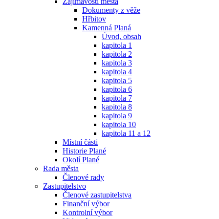
Zajímavosti města
Dokumenty z věže
Hřbitov
Kamenná Planá
Úvod, obsah
kapitola 1
kapitola 2
kapitola 3
kapitola 4
kapitola 5
kapitola 6
kapitola 7
kapitola 8
kapitola 9
kapitola 10
kapitola 11 a 12
Místní části
Historie Plané
Okolí Plané
Rada města
Členové rady
Zastupitelstvo
Členové zastupitelstva
Finanční výbor
Kontrolní výbor