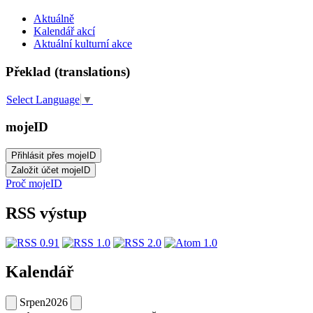
Aktuálně
Kalendář akcí
Aktuální kulturní akce
Překlad (translations)
Select Language
▼
mojeID
Proč mojeID
RSS výstup
Kalendář
Srpen
2026