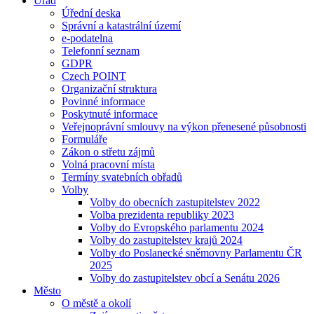
Úřad
Úřední deska
Správní a katastrální území
e-podatelna
Telefonní seznam
GDPR
Czech POINT
Organizační struktura
Povinné informace
Poskytnuté informace
Veřejnoprávní smlouvy na výkon přenesené působnosti
Formuláře
Zákon o střetu zájmů
Volná pracovní místa
Termíny svatebních obřadů
Volby
Volby do obecních zastupitelstev 2022
Volba prezidenta republiky 2023
Volby do Evropského parlamentu 2024
Volby do zastupitelstev krajů 2024
Volby do Poslanecké sněmovny Parlamentu ČR
2025
Volby do zastupitelstev obcí a Senátu 2026
Město
O městě a okolí