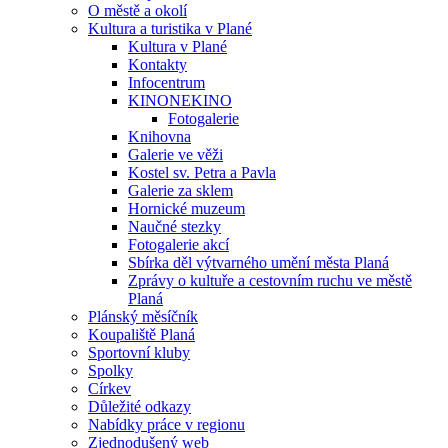
O městě a okolí
Kultura a turistika v Plané
Kultura v Plané
Kontakty
Infocentrum
KINONEKINO
Fotogalerie
Knihovna
Galerie ve věži
Kostel sv. Petra a Pavla
Galerie za sklem
Hornické muzeum
Naučné stezky
Fotogalerie akcí
Sbírka děl výtvarného umění města Planá
Zprávy o kultuře a cestovním ruchu ve městě
Planá
Plánský měsíčník
Koupaliště Planá
Sportovní kluby
Spolky
Církev
Důležité odkazy
Nabídky práce v regionu
Zjednodušený web