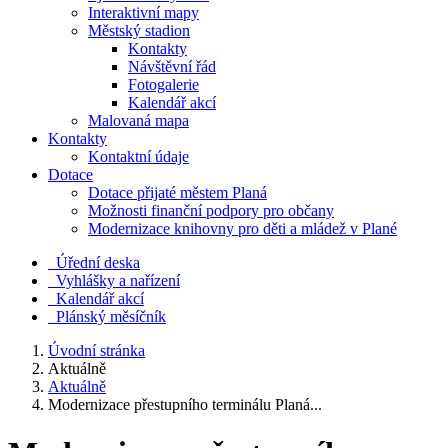
Interaktivní mapy
Městský stadion
Kontakty
Návštěvní řád
Fotogalerie
Kalendář akcí
Malovaná mapa
Kontakty
Kontaktní údaje
Dotace
Dotace přijaté městem Planá
Možnosti finanční podpory pro občany
Modernizace knihovny pro děti a mládež v Plané
Úřední deska
Vyhlášky a nařízení
Kalendář akcí
Plánský měsíčník
Úvodní stránka
Aktuálně
Aktuálně
Modernizace přestupního terminálu Planá...