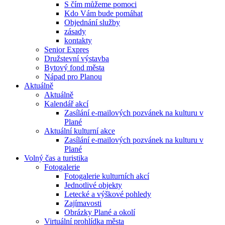
S čím můžeme pomoci
Kdo Vám bude pomáhat
Objednání služby
zásady
kontakty
Senior Expres
Družstevní výstavba
Bytový fond města
Nápad pro Planou
Aktuálně
Aktuálně
Kalendář akcí
Zasílání e-mailových pozvánek na kulturu v
Plané
Aktuální kulturní akce
Zasílání e-mailových pozvánek na kulturu v
Plané
Volný čas a turistika
Fotogalerie
Fotogalerie kulturních akcí
Jednotlivé objekty
Letecké a výškové pohledy
Zajímavosti
Obrázky Plané a okolí
Virtuální prohlídka města