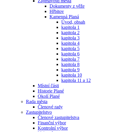
Zajímavosti města
Dokumenty z věže
Hřbitov
Kamenná Planá
Úvod, obsah
kapitola 1
kapitola 2
kapitola 3
kapitola 4
kapitola 5
kapitola 6
kapitola 7
kapitola 8
kapitola 9
kapitola 10
kapitola 11 a 12
Místní části
Historie Plané
Okolí Plané
Rada města
Členové rady
Zastupitelstvo
Členové zastupitelstva
Finanční výbor
Kontrolní výbor