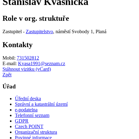
Stanislav Kvasnička
Role v org. struktuře
Zastupitel -
Zastupitelstvo
, náměstí Svobody 1, Planá
Kontakty
Mobil:
731502812
E-mail:
Kvasa1991@seznam.cz
Stáhnout vizitku (vCard)
Zpět
Úřad
Úřední deska
Správní a katastrální území
e-podatelna
Telefonní seznam
GDPR
Czech POINT
Organizační struktura
Povinné informace