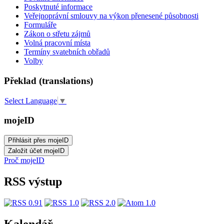
Poskytnuté informace
Veřejnoprávní smlouvy na výkon přenesené působnosti
Formuláře
Zákon o střetu zájmů
Volná pracovní místa
Termíny svatebních obřadů
Volby
Překlad (translations)
Select Language
▼
mojeID
Proč mojeID
RSS výstup