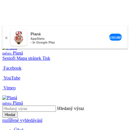
Planá
×
nemeckova@muplana.cz
OTEVŘÍT
AppSisto
- In Google Play
Planá
město
Senioři
Mapa stránek
Tisk
Facebook
YouTube
Vimeo
Planá
město
Hledaný výraz
Hledat
rozšířené vyhledávání