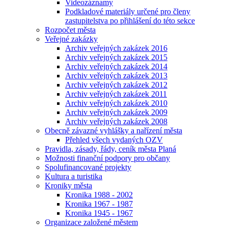
Videozáznamy
Podkladové materiály určené pro členy
zastupitelstva po přihlášení do této sekce
Rozpočet města
Veřejné zakázky
Archiv veřejných zakázek 2016
Archiv veřejných zakázek 2015
Archiv veřejných zakázek 2014
Archiv veřejných zakázek 2013
Archiv veřejných zakázek 2012
Archiv veřejných zakázek 2011
Archiv veřejných zakázek 2010
Archiv veřejných zakázek 2009
Archiv veřejných zakázek 2008
Obecně závazné vyhlášky a nařízení města
Přehled všech vydaných OZV
Pravidla, zásady, řády, ceník města Planá
Možnosti finanční podpory pro občany
Spolufinancované projekty
Kultura a turistika
Kroniky města
Kronika 1988 - 2002
Kronika 1967 - 1987
Kronika 1945 - 1967
Organizace založené městem