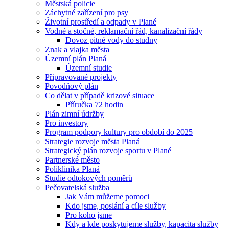
Městská policie
Záchytné zařízení pro psy
Životní prostředí a odpady v Plané
Vodné a stočné, reklamační řád, kanalizační řády
Dovoz pitné vody do studny
Znak a vlajka města
Územní plán Planá
Územní studie
Připravované projekty
Povodňový plán
Co dělat v případě krizové situace
Příručka 72 hodin
Plán zimní údržby
Pro investory
Program podpory kultury pro období do 2025
Strategie rozvoje města Planá
Strategický plán rozvoje sportu v Plané
Partnerské město
Poliklinika Planá
Studie odtokových poměrů
Pečovatelská služba
Jak Vám můžeme pomoci
Kdo jsme, poslání a cíle služby
Pro koho jsme
Kdy a kde poskytujeme služby, kapacita služby