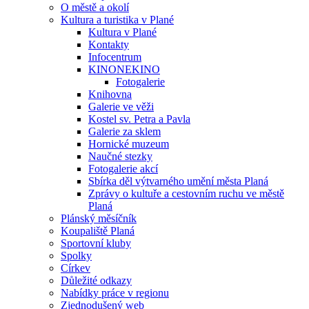
O městě a okolí
Kultura a turistika v Plané
Kultura v Plané
Kontakty
Infocentrum
KINONEKINO
Fotogalerie
Knihovna
Galerie ve věži
Kostel sv. Petra a Pavla
Galerie za sklem
Hornické muzeum
Naučné stezky
Fotogalerie akcí
Sbírka děl výtvarného umění města Planá
Zprávy o kultuře a cestovním ruchu ve městě
Planá
Plánský měsíčník
Koupaliště Planá
Sportovní kluby
Spolky
Církev
Důležité odkazy
Nabídky práce v regionu
Zjednodušený web