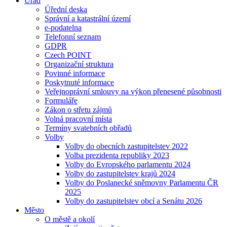
Úřad
Úřední deska
Správní a katastrální území
e-podatelna
Telefonní seznam
GDPR
Czech POINT
Organizační struktura
Povinné informace
Poskytnuté informace
Veřejnoprávní smlouvy na výkon přenesené působnosti
Formuláře
Zákon o střetu zájmů
Volná pracovní místa
Termíny svatebních obřadů
Volby
Volby do obecních zastupitelstev 2022
Volba prezidenta republiky 2023
Volby do Evropského parlamentu 2024
Volby do zastupitelstev krajů 2024
Volby do Poslanecké sněmovny Parlamentu ČR
2025
Volby do zastupitelstev obcí a Senátu 2026
Město
O městě a okolí