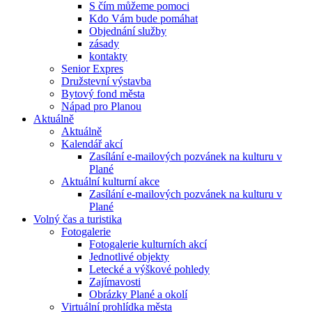
S čím můžeme pomoci
Kdo Vám bude pomáhat
Objednání služby
zásady
kontakty
Senior Expres
Družstevní výstavba
Bytový fond města
Nápad pro Planou
Aktuálně
Aktuálně
Kalendář akcí
Zasílání e-mailových pozvánek na kulturu v
Plané
Aktuální kulturní akce
Zasílání e-mailových pozvánek na kulturu v
Plané
Volný čas a turistika
Fotogalerie
Fotogalerie kulturních akcí
Jednotlivé objekty
Letecké a výškové pohledy
Zajímavosti
Obrázky Plané a okolí
Virtuální prohlídka města