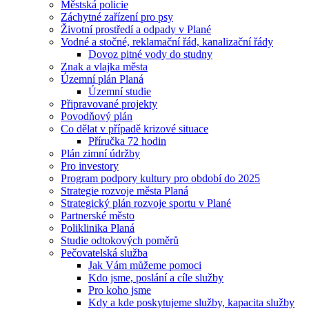
Městská policie
Záchytné zařízení pro psy
Životní prostředí a odpady v Plané
Vodné a stočné, reklamační řád, kanalizační řády
Dovoz pitné vody do studny
Znak a vlajka města
Územní plán Planá
Územní studie
Připravované projekty
Povodňový plán
Co dělat v případě krizové situace
Příručka 72 hodin
Plán zimní údržby
Pro investory
Program podpory kultury pro období do 2025
Strategie rozvoje města Planá
Strategický plán rozvoje sportu v Plané
Partnerské město
Poliklinika Planá
Studie odtokových poměrů
Pečovatelská služba
Jak Vám můžeme pomoci
Kdo jsme, poslání a cíle služby
Pro koho jsme
Kdy a kde poskytujeme služby, kapacita služby