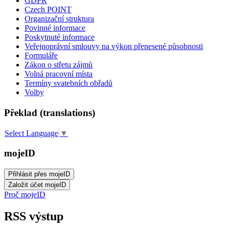
GDPR
Czech POINT
Organizační struktura
Povinné informace
Poskytnuté informace
Veřejnoprávní smlouvy na výkon přenesené působnosti
Formuláře
Zákon o střetu zájmů
Volná pracovní místa
Termíny svatebních obřadů
Volby
Překlad (translations)
Select Language
▼
mojeID
Proč mojeID
RSS výstup