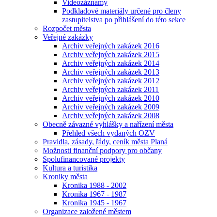
Videozáznamy
Podkladové materiály určené pro členy
zastupitelstva po přihlášení do této sekce
Rozpočet města
Veřejné zakázky
Archiv veřejných zakázek 2016
Archiv veřejných zakázek 2015
Archiv veřejných zakázek 2014
Archiv veřejných zakázek 2013
Archiv veřejných zakázek 2012
Archiv veřejných zakázek 2011
Archiv veřejných zakázek 2010
Archiv veřejných zakázek 2009
Archiv veřejných zakázek 2008
Obecně závazné vyhlášky a nařízení města
Přehled všech vydaných OZV
Pravidla, zásady, řády, ceník města Planá
Možnosti finanční podpory pro občany
Spolufinancované projekty
Kultura a turistika
Kroniky města
Kronika 1988 - 2002
Kronika 1967 - 1987
Kronika 1945 - 1967
Organizace založené městem