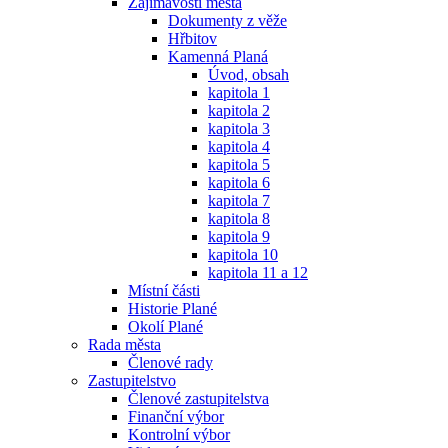
Zajímavosti města
Dokumenty z věže
Hřbitov
Kamenná Planá
Úvod, obsah
kapitola 1
kapitola 2
kapitola 3
kapitola 4
kapitola 5
kapitola 6
kapitola 7
kapitola 8
kapitola 9
kapitola 10
kapitola 11 a 12
Místní části
Historie Plané
Okolí Plané
Rada města
Členové rady
Zastupitelstvo
Členové zastupitelstva
Finanční výbor
Kontrolní výbor