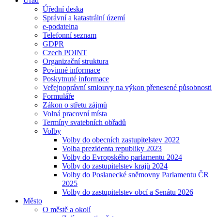
Úřad
Úřední deska
Správní a katastrální území
e-podatelna
Telefonní seznam
GDPR
Czech POINT
Organizační struktura
Povinné informace
Poskytnuté informace
Veřejnoprávní smlouvy na výkon přenesené působnosti
Formuláře
Zákon o střetu zájmů
Volná pracovní místa
Termíny svatebních obřadů
Volby
Volby do obecních zastupitelstev 2022
Volba prezidenta republiky 2023
Volby do Evropského parlamentu 2024
Volby do zastupitelstev krajů 2024
Volby do Poslanecké sněmovny Parlamentu ČR
2025
Volby do zastupitelstev obcí a Senátu 2026
Město
O městě a okolí