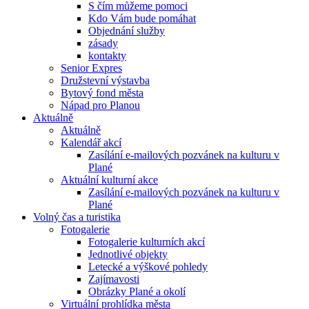
S čím můžeme pomoci
Kdo Vám bude pomáhat
Objednání služby
zásady
kontakty
Senior Expres
Družstevní výstavba
Bytový fond města
Nápad pro Planou
Aktuálně
Aktuálně
Kalendář akcí
Zasílání e-mailových pozvánek na kulturu v
Plané
Aktuální kulturní akce
Zasílání e-mailových pozvánek na kulturu v
Plané
Volný čas a turistika
Fotogalerie
Fotogalerie kulturních akcí
Jednotlivé objekty
Letecké a výškové pohledy
Zajímavosti
Obrázky Plané a okolí
Virtuální prohlídka města