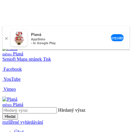
Planá
×
nemeckova@muplana.cz
OTEVŘÍT
AppSisto
- In Google Play
Planá
město
Senioři
Mapa stránek
Tisk
Facebook
YouTube
Vimeo
Planá
město
Hledaný výraz
Hledat
rozšířené vyhledávání