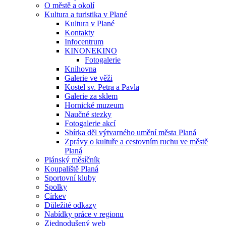
O městě a okolí
Kultura a turistika v Plané
Kultura v Plané
Kontakty
Infocentrum
KINONEKINO
Fotogalerie
Knihovna
Galerie ve věži
Kostel sv. Petra a Pavla
Galerie za sklem
Hornické muzeum
Naučné stezky
Fotogalerie akcí
Sbírka děl výtvarného umění města Planá
Zprávy o kultuře a cestovním ruchu ve městě
Planá
Plánský měsíčník
Koupaliště Planá
Sportovní kluby
Spolky
Církev
Důležité odkazy
Nabídky práce v regionu
Zjednodušený web