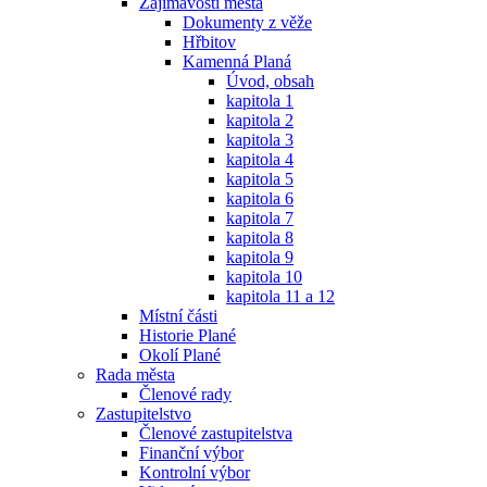
Zajímavosti města
Dokumenty z věže
Hřbitov
Kamenná Planá
Úvod, obsah
kapitola 1
kapitola 2
kapitola 3
kapitola 4
kapitola 5
kapitola 6
kapitola 7
kapitola 8
kapitola 9
kapitola 10
kapitola 11 a 12
Místní části
Historie Plané
Okolí Plané
Rada města
Členové rady
Zastupitelstvo
Členové zastupitelstva
Finanční výbor
Kontrolní výbor