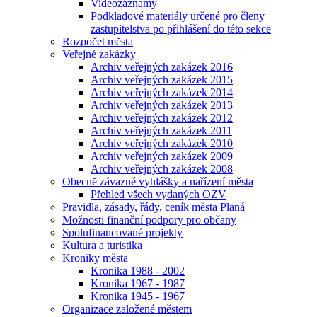
Videozáznamy
Podkladové materiály určené pro členy
zastupitelstva po přihlášení do této sekce
Rozpočet města
Veřejné zakázky
Archiv veřejných zakázek 2016
Archiv veřejných zakázek 2015
Archiv veřejných zakázek 2014
Archiv veřejných zakázek 2013
Archiv veřejných zakázek 2012
Archiv veřejných zakázek 2011
Archiv veřejných zakázek 2010
Archiv veřejných zakázek 2009
Archiv veřejných zakázek 2008
Obecně závazné vyhlášky a nařízení města
Přehled všech vydaných OZV
Pravidla, zásady, řády, ceník města Planá
Možnosti finanční podpory pro občany
Spolufinancované projekty
Kultura a turistika
Kroniky města
Kronika 1988 - 2002
Kronika 1967 - 1987
Kronika 1945 - 1967
Organizace založené městem