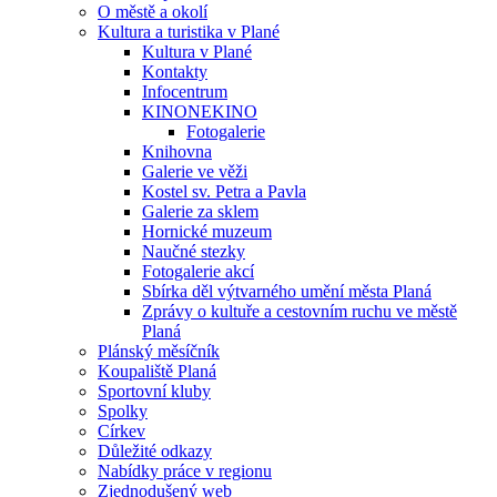
O městě a okolí
Kultura a turistika v Plané
Kultura v Plané
Kontakty
Infocentrum
KINONEKINO
Fotogalerie
Knihovna
Galerie ve věži
Kostel sv. Petra a Pavla
Galerie za sklem
Hornické muzeum
Naučné stezky
Fotogalerie akcí
Sbírka děl výtvarného umění města Planá
Zprávy o kultuře a cestovním ruchu ve městě
Planá
Plánský měsíčník
Koupaliště Planá
Sportovní kluby
Spolky
Církev
Důležité odkazy
Nabídky práce v regionu
Zjednodušený web