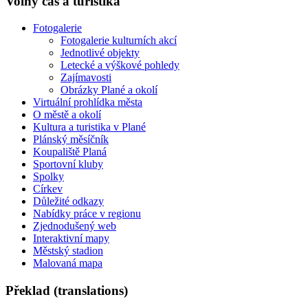
Volný čas a turistika
Fotogalerie
Fotogalerie kulturních akcí
Jednotlivé objekty
Letecké a výškové pohledy
Zajímavosti
Obrázky Plané a okolí
Virtuální prohlídka města
O městě a okolí
Kultura a turistika v Plané
Plánský měsíčník
Koupaliště Planá
Sportovní kluby
Spolky
Církev
Důležité odkazy
Nabídky práce v regionu
Zjednodušený web
Interaktivní mapy
Městský stadion
Malovaná mapa
Překlad (translations)