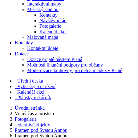
Interaktivní mapy
Městský stadion
Kontakty
Návštěvní řád
Fotogalerie
Kalendář akcí
Malovaná mapa
Kontakty
Kontaktní údaje
Dotace
Dotace přijaté městem Planá
Možnosti finanční podpory pro občany
Modernizace knihovny pro děti a mládež v Plané
Úřední deska
Vyhlášky a nařízení
Kalendář akcí
Plánský měsíčník
Úvodní stránka
Volný čas a turistika
Fotogalerie
Jednotlivé objekty
Pramen pod Svatou Annou
Pramen pod Svatou Annou