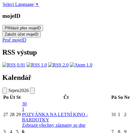
Select Language
▼
mojeID
Proč mojeID
RSS výstup
Kalendář
Srpen
2026
Po
Út
St
Čt
Pá
So
Ne
30
1
27
28
29
POZVÁNKA NA LETNÍ KINO -
31
1
2
BARDOTKY
Zobrazit všechny záznamy ze dne
3
4
5
6
7
8
9