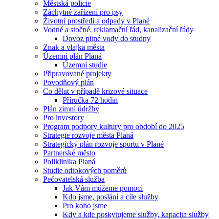
Městská policie
Záchytné zařízení pro psy
Životní prostředí a odpady v Plané
Vodné a stočné, reklamační řád, kanalizační řády
Dovoz pitné vody do studny
Znak a vlajka města
Územní plán Planá
Územní studie
Připravované projekty
Povodňový plán
Co dělat v případě krizové situace
Příručka 72 hodin
Plán zimní údržby
Pro investory
Program podpory kultury pro období do 2025
Strategie rozvoje města Planá
Strategický plán rozvoje sportu v Plané
Partnerské město
Poliklinika Planá
Studie odtokových poměrů
Pečovatelská služba
Jak Vám můžeme pomoci
Kdo jsme, poslání a cíle služby
Pro koho jsme
Kdy a kde poskytujeme služby, kapacita služby