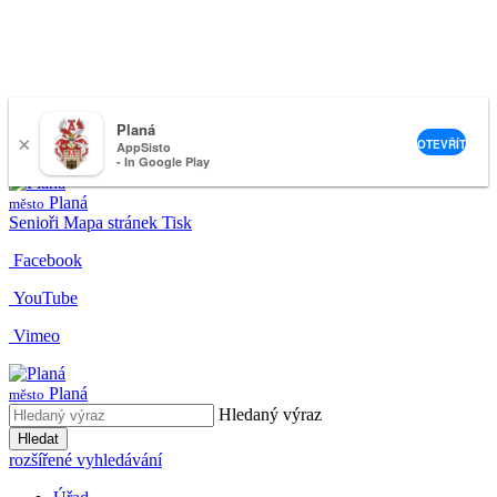
Planá
×
nemeckova@muplana.cz
OTEVŘÍT
AppSisto
- In Google Play
Planá
město
Senioři
Mapa stránek
Tisk
Facebook
YouTube
Vimeo
Planá
město
Hledaný výraz
Hledat
rozšířené vyhledávání