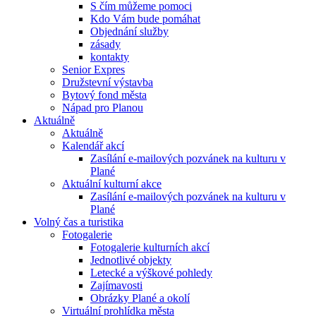
S čím můžeme pomoci
Kdo Vám bude pomáhat
Objednání služby
zásady
kontakty
Senior Expres
Družstevní výstavba
Bytový fond města
Nápad pro Planou
Aktuálně
Aktuálně
Kalendář akcí
Zasílání e-mailových pozvánek na kulturu v
Plané
Aktuální kulturní akce
Zasílání e-mailových pozvánek na kulturu v
Plané
Volný čas a turistika
Fotogalerie
Fotogalerie kulturních akcí
Jednotlivé objekty
Letecké a výškové pohledy
Zajímavosti
Obrázky Plané a okolí
Virtuální prohlídka města