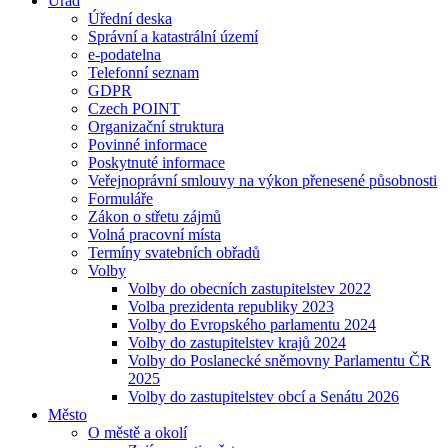
Úřad
Úřední deska
Správní a katastrální území
e-podatelna
Telefonní seznam
GDPR
Czech POINT
Organizační struktura
Povinné informace
Poskytnuté informace
Veřejnoprávní smlouvy na výkon přenesené působnosti
Formuláře
Zákon o střetu zájmů
Volná pracovní místa
Termíny svatebních obřadů
Volby
Volby do obecních zastupitelstev 2022
Volba prezidenta republiky 2023
Volby do Evropského parlamentu 2024
Volby do zastupitelstev krajů 2024
Volby do Poslanecké sněmovny Parlamentu ČR
2025
Volby do zastupitelstev obcí a Senátu 2026
Město
O městě a okolí