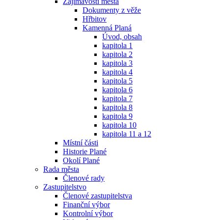
Zajímavosti města
Dokumenty z věže
Hřbitov
Kamenná Planá
Úvod, obsah
kapitola 1
kapitola 2
kapitola 3
kapitola 4
kapitola 5
kapitola 6
kapitola 7
kapitola 8
kapitola 9
kapitola 10
kapitola 11 a 12
Místní části
Historie Plané
Okolí Plané
Rada města
Členové rady
Zastupitelstvo
Členové zastupitelstva
Finanční výbor
Kontrolní výbor