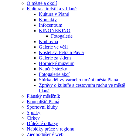
O městě a okolí
Kultura a turistika v Plané
Kultura v Plané
Kontakty
Infocentrum
KINONEKINO
Fotogalerie
Knihovna
Galerie ve věži
Kostel sv. Petra a Pavla
Galerie za sklem
Hornické muzeum
Naučné stezky
Fotogalerie akcí
Sbírka děl výtvarného umění města Planá
Zprávy o kultuře a cestovním ruchu ve městě
Planá
Plánský měsíčník
Koupaliště Planá
Sportovní kluby
Spolky
Církev
Důležité odkazy
Nabídky práce v regionu
Zjednodušený web