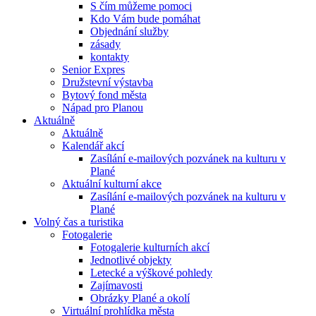
S čím můžeme pomoci
Kdo Vám bude pomáhat
Objednání služby
zásady
kontakty
Senior Expres
Družstevní výstavba
Bytový fond města
Nápad pro Planou
Aktuálně
Aktuálně
Kalendář akcí
Zasílání e-mailových pozvánek na kulturu v
Plané
Aktuální kulturní akce
Zasílání e-mailových pozvánek na kulturu v
Plané
Volný čas a turistika
Fotogalerie
Fotogalerie kulturních akcí
Jednotlivé objekty
Letecké a výškové pohledy
Zajímavosti
Obrázky Plané a okolí
Virtuální prohlídka města