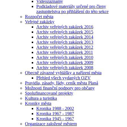
Videozáznamy
Podkladové materiály určené pro členy
zastupitelstva po přihlášení do této sekce
Rozpočet města
Veřejné zakázky
Archiv veřejných zakázek 2016
Archiv veřejných zakázek 2015
Archiv veřejných zakázek 2014
Archiv veřejných zakázek 2013
Archiv veřejných zakázek 2012
Archiv veřejných zakázek 2011
Archiv veřejných zakázek 2010
Archiv veřejných zakázek 2009
Archiv veřejných zakázek 2008
Obecně závazné vyhlášky a nařízení města
Přehled všech vydaných OZV
Pravidla, zásady, řády, ceník města Planá
Možnosti finanční podpory pro občany
Spolufinancované projekty
Kultura a turistika
Kroniky města
Kronika 1988 - 2002
Kronika 1967 - 1987
Kronika 1945 - 1967
Organizace založené městem