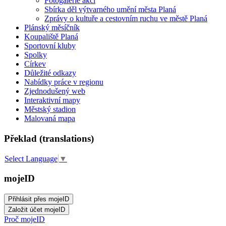
Fotogalerie akcí
Sbírka děl výtvarného umění města Planá
Zprávy o kultuře a cestovním ruchu ve městě Planá
Plánský měsíčník
Koupaliště Planá
Sportovní kluby
Spolky
Církev
Důležité odkazy
Nabídky práce v regionu
Zjednodušený web
Interaktivní mapy
Městský stadion
Malovaná mapa
Překlad (translations)
Select Language
▼
mojeID
Proč mojeID