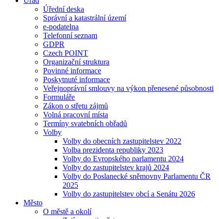
Úřad
Úřední deska
Správní a katastrální území
e-podatelna
Telefonní seznam
GDPR
Czech POINT
Organizační struktura
Povinné informace
Poskytnuté informace
Veřejnoprávní smlouvy na výkon přenesené působnosti
Formuláře
Zákon o střetu zájmů
Volná pracovní místa
Termíny svatebních obřadů
Volby
Volby do obecních zastupitelstev 2022
Volba prezidenta republiky 2023
Volby do Evropského parlamentu 2024
Volby do zastupitelstev krajů 2024
Volby do Poslanecké sněmovny Parlamentu ČR
2025
Volby do zastupitelstev obcí a Senátu 2026
Město
O městě a okolí