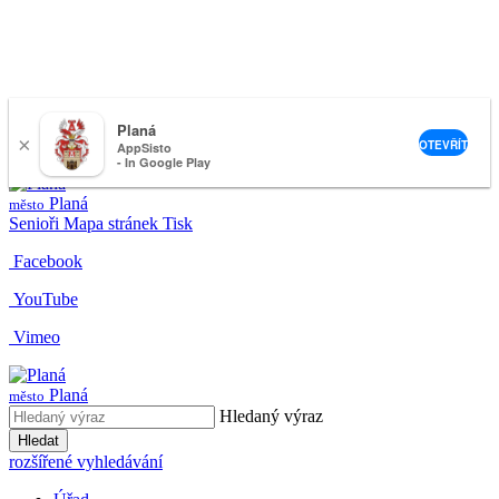
Planá
×
nemeckova@muplana.cz
OTEVŘÍT
AppSisto
- In Google Play
Planá
město
Senioři
Mapa stránek
Tisk
Facebook
YouTube
Vimeo
Planá
město
Hledaný výraz
Hledat
rozšířené vyhledávání