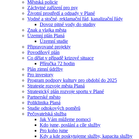
Městská policie
Záchytné zařízení pro psy
Životní prostředí a odpady v Plané
Vodné a stočné, reklamační řád, kanalizační řády
Dovoz pitné vody do studny
Znak a vlajka města
Územní plán Planá
Územní studie
Připravované projekty
Povodňový plán
Co dělat v případě krizové situace
Příručka 72 hodin
Plán zimní údržby
Pro investory
Program podpory kultury pro období do 2025
Strategie rozvoje města Planá
Strategický plán rozvoje sportu v Plané
Partnerské město
Poliklinika Planá
Studie odtokových poměrů
Pečovatelská služba
Jak Vám můžeme pomoci
Kdo jsme, poslání a cíle služby
Pro koho jsme
Kdy a kde poskytujeme služby, kapacita služby